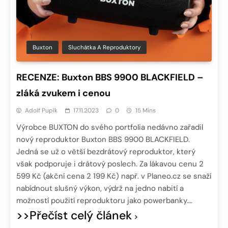
Buxton
Sluchátka A Reproduktory
RECENZE: Buxton BBS 9900 BLACKFIELD –
zláká zvukem i cenou
Adolf Pupík
17.11.2023
0
15 Mins
Výrobce BUXTON do svého portfolia nedávno zařadil
nový reproduktor Buxton BBS 9900 BLACKFIELD.
Jedná se už o větší bezdrátový reproduktor, který
však podporuje i drátový poslech. Za lákavou cenu 2
599 Kč (akční cena 2 199 Kč) např. v Planeo.cz se snaží
nabídnout slušný výkon, výdrž na jedno nabití a
možností použití reproduktoru jako powerbanky….
>>Přečíst celý článek