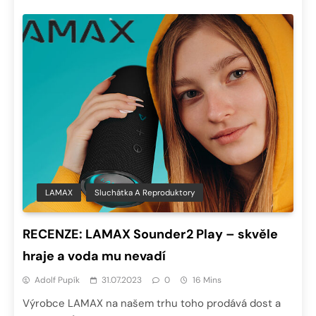
LAMAX
Sluchátka A Reproduktory
RECENZE: LAMAX Sounder2 Play – skvěle
hraje a voda mu nevadí
Adolf Pupík
31.07.2023
0
16 Mins
Výrobce LAMAX na našem trhu toho prodává dost a