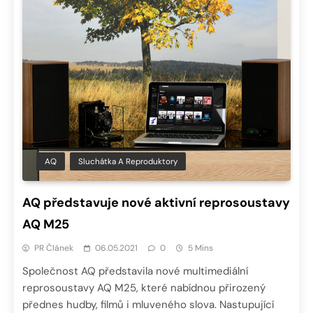
AQ
Sluchátka A Reproduktory
AQ představuje nové aktivní reprosoustavy
AQ M25
PR Článek
06.05.2021
0
5 Mins
Společnost AQ představila nové multimediální
reprosoustavy AQ M25, které nabídnou přirozený
přednes hudby, filmů i mluveného slova. Nastupující