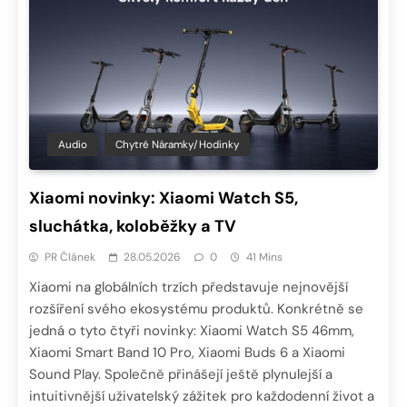
Audio
Chytré Náramky/hodinky
Xiaomi novinky: Xiaomi Watch S5,
sluchátka, koloběžky a TV
PR Článek
28.05.2026
0
41 Mins
Xiaomi na globálních trzích představuje nejnovější
rozšíření svého ekosystému produktů. Konkrétně se
jedná o tyto čtyři novinky: Xiaomi Watch S5 46mm,
Xiaomi Smart Band 10 Pro, Xiaomi Buds 6 a Xiaomi
Sound Play. Společně přinášejí ještě plynulejší a
intuitivnější uživatelský zážitek pro každodenní život a