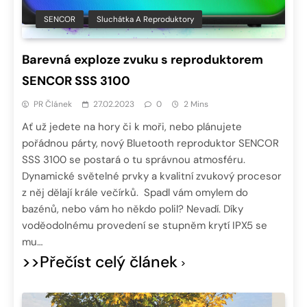
SENCOR
Sluchátka A Reproduktory
Barevná exploze zvuku s reproduktorem
SENCOR SSS 3100
PR Článek
27.02.2023
0
2 Mins
Ať už jedete na hory či k moři, nebo plánujete
pořádnou párty, nový Bluetooth reproduktor SENCOR
SSS 3100 se postará o tu správnou atmosféru.
Dynamické světelné prvky a kvalitní zvukový procesor
z něj dělají krále večírků. Spadl vám omylem do
bazénů, nebo vám ho někdo polil? Nevadí. Díky
voděodolnému provedení se stupněm krytí IPX5 se
mu…
>>Přečíst celý článek