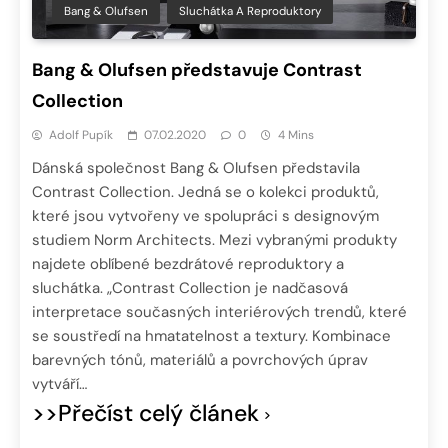
Bang & Olufsen
Sluchátka A Reproduktory
Bang & Olufsen představuje Contrast
Collection
Adolf Pupík
07.02.2020
0
4 Mins
Dánská společnost Bang & Olufsen představila
Contrast Collection. Jedná se o kolekci produktů,
které jsou vytvořeny ve spolupráci s designovým
studiem Norm Architects. Mezi vybranými produkty
najdete oblíbené bezdrátové reproduktory a
sluchátka. „Contrast Collection je nadčasová
interpretace současných interiérových trendů, které
se soustředí na hmatatelnost a textury. Kombinace
barevných tónů, materiálů a povrchových úprav
vytváří…
>>Přečíst celý článek