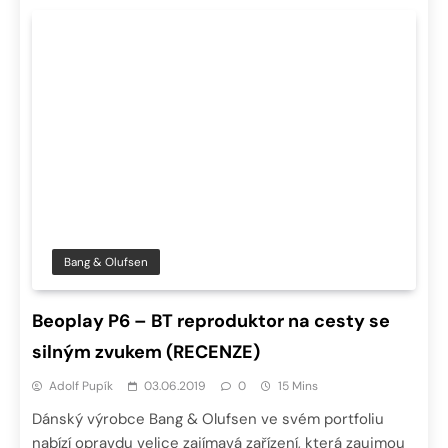
Bang & Olufsen
Beoplay P6 – BT reproduktor na cesty se
silným zvukem (RECENZE)
Adolf Pupík
03.06.2019
0
15 Mins
Dánský výrobce Bang & Olufsen ve svém portfoliu
nabízí opravdu velice zajímavá zařízení, která zaujmou