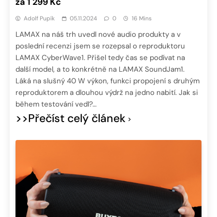
za 1 299 Kč
Adolf Pupík
05.11.2024
0
16 Mins
LAMAX na náš trh uvedl nové audio produkty a v
poslední recenzi jsem se rozepsal o reproduktoru
LAMAX CyberWave1. Přišel tedy čas se podívat na
další model, a to konkrétně na LAMAX SoundJam1.
Láká na slušný 40 W výkon, funkci propojení s druhým
reproduktorem a dlouhou výdrž na jedno nabití. Jak si
během testování vedl?…
>>Přečíst celý článek