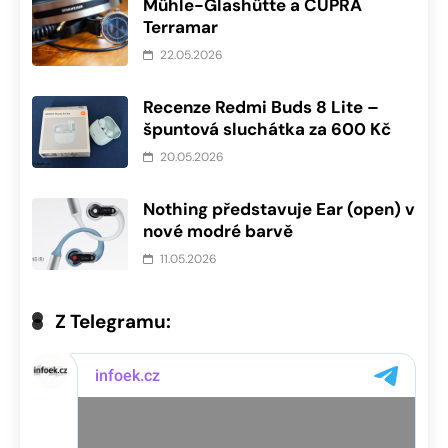
Mühle-Glashütte a CUPRA
Terramar
22.05.2026
Recenze Redmi Buds 8 Lite –
špuntová sluchátka za 600 Kč
20.05.2026
Nothing představuje Ear (open) v
nové modré barvě
11.05.2026
Z Telegramu: