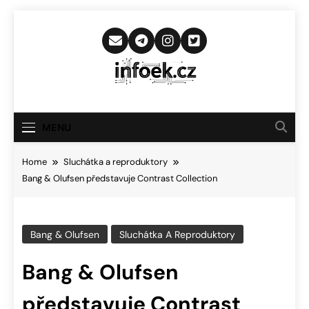
Skip
to
content
Infoek.cz
Web Věnující Se Technologickým
Novinkám
MENU
Home
Sluchátka a reproduktory
Bang & Olufsen představuje Contrast Collection
Bang & Olufsen
Sluchátka A Reproduktory
Bang & Olufsen
představuje Contrast