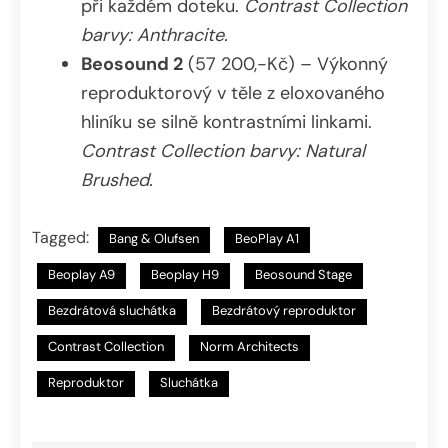
při každém doteku.
Contrast Collection
barvy: Anthracite.
Beosound 2
(57 200,-Kč) – Výkonný
reproduktorový v těle z eloxovaného
hliníku se silně kontrastními linkami.
Contrast Collection barvy: Natural
Brushed.
Tagged:
Bang & Olufsen
BeoPlay A1
Beoplay A9
Beoplay H9
Beosound Stage
Bezdrátová sluchátka
Bezdrátový reproduktor
Contrast Collection
Norm Architects
Reproduktor
Sluchátka