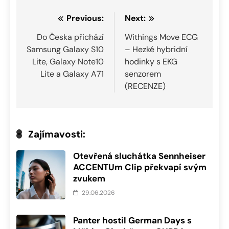
Navigace
Previous:
Next:
pro
Do Česka přichází
Withings Move ECG
Samsung Galaxy S10
– Hezké hybridní
příspěvek
Lite, Galaxy Note10
hodinky s EKG
Lite a Galaxy A71
senzorem
(RECENZE)
Zajímavosti:
Otevřená sluchátka Sennheiser
ACCENTUm Clip překvapí svým
zvukem
29.06.2026
Panter hostil German Days s