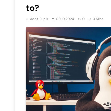
to?
Adolf Pupík
09.10.2024
0
3 Mins