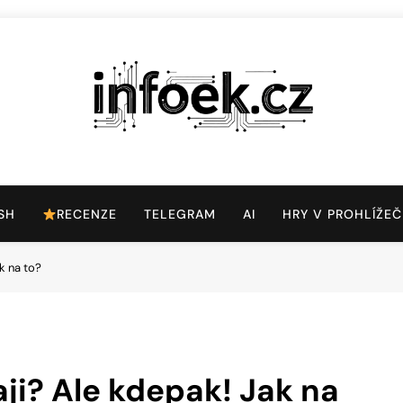
Infoek.cz
Web Věnující Se Technologickým Novinkám
SH
RECENZE
TELEGRAM
AI
HRY V PROHLÍŽEČ
k na to?
ji? Ale kdepak! Jak na