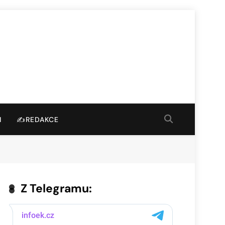
I
✍️REDAKCE
Z Telegramu: