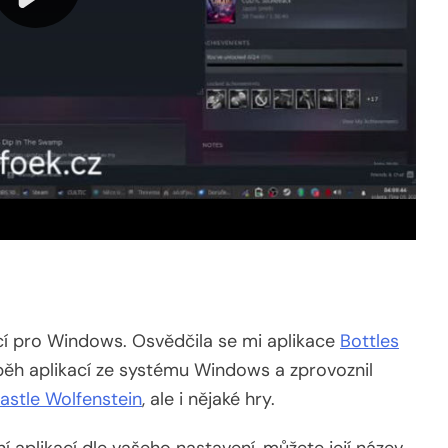
cí pro Windows. Osvědčila se mi aplikace
Bottles
běh aplikací ze systému Windows a zprovoznil
astle Wolfenstein
, ale i nějaké hry.
ní aplikací dle vašeho nastavení, můžete její název