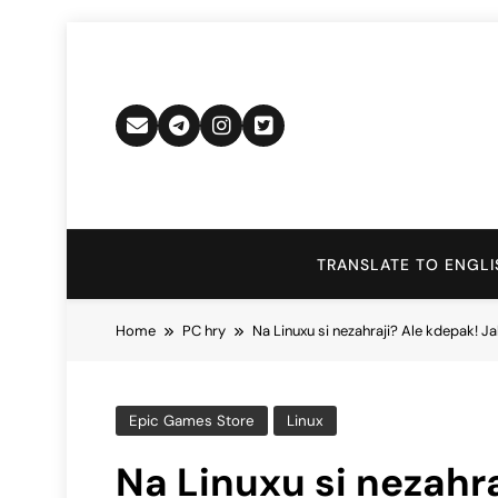
Skip
to
content
TRANSLATE TO ENGLI
Home
PC hry
Na Linuxu si nezahraji? Ale kdepak! Ja
Epic Games Store
Linux
Na Linuxu si nezahra