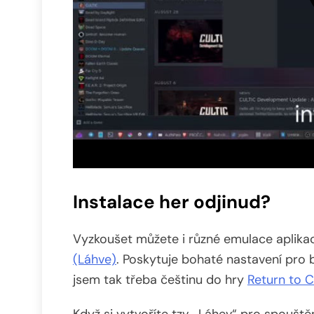
Instalace her odjinud?
Vyzkoušet můžete i různé emulace aplika
(Láhve)
. Poskytuje bohaté nastavení pro 
jsem tak třeba češtinu do hry
Return to C
Když si vytvoříte tzv. „Láhev“ pro spouště