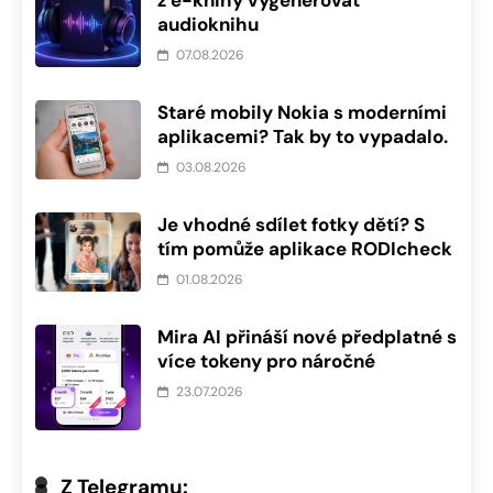
audioknihu
07.08.2026
Staré mobily Nokia s moderními
aplikacemi? Tak by to vypadalo.
03.08.2026
Je vhodné sdílet fotky dětí? S
tím pomůže aplikace RODIcheck
01.08.2026
Mira AI přináší nové předplatné s
více tokeny pro náročné
23.07.2026
Z Telegramu: