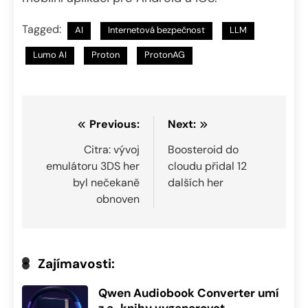
Tagged:
AI
Internetová bezpečnost
LLM
Lumo AI
Proton
ProtonAG
Navigace
Previous:
Next:
pro
Citra: vývoj
Boosteroid do
emulátoru 3DS her
cloudu přidal 12
příspěvek
byl nečekaně
dalších her
obnoven
Zajímavosti:
Qwen Audiobook Converter umí
z e-knihy vygenerovat