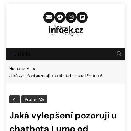
Skip
to
content
Infoek.cz
Web Věnující Se Technologickým
Novinkám
MENU
Home
AI
Jaká vylepšení pozoruji u chatbota Lumo od Protonu?
AI
Proton AG
Jaká vylepšení pozoruji u
chatbota Lumo od