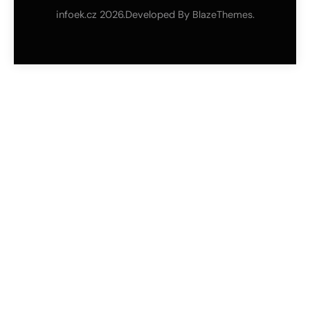
infoek.cz 2026.Developed By
.
BlazeThemes