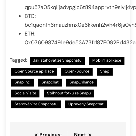
qpu57a05kqljjadvpgjc6t894apprvth9slvlj4vp
BTC:
bc1qaqnfn6mauzhmx0e6kkenh2wh4r6js0vh
ETH:
0x0760987491e9de53A73fd87F092Bd432a
Tagged:
Jak stahovat ze Snapchatu
Mobilní aplikace
Open Source aplikace
Open-Source
Snap
Snap Inc.
Snapchat
SnapEnhance
Sociální sítě
Stáhnout fotku ze Snapu
Stahování ze Snapchatu
Upravený Snapchat
Previous:
Next: