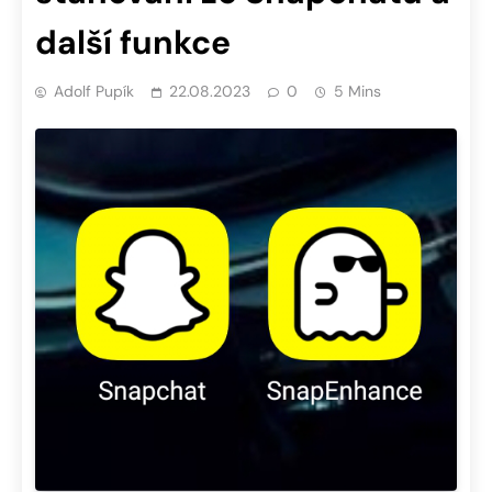
další funkce
Adolf Pupík
22.08.2023
0
5 Mins