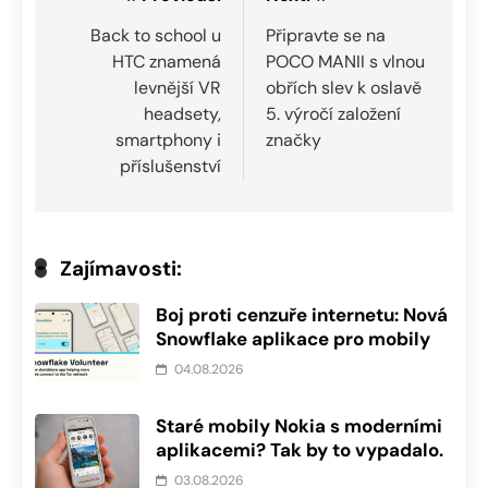
Navigace
pro
Back to school u
Připravte se na
HTC znamená
POCO MANII s vlnou
příspěvek
levnější VR
obřích slev k oslavě
headsety,
5. výročí založení
smartphony i
značky
příslušenství
Zajímavosti:
Boj proti cenzuře internetu: Nová
Snowflake aplikace pro mobily
04.08.2026
Staré mobily Nokia s moderními
aplikacemi? Tak by to vypadalo.
03.08.2026