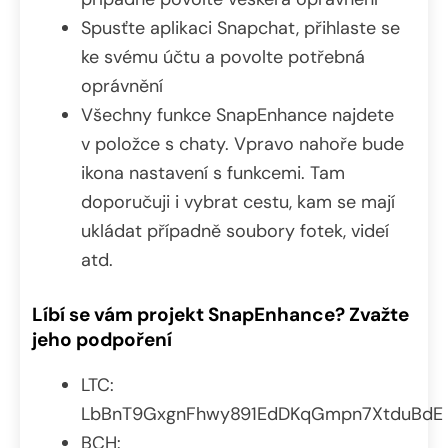
Spusťte aplikaci Snapchat, přihlaste se
ke svému účtu a povolte potřebná
oprávnění
Všechny funkce SnapEnhance najdete
v položce s chaty. Vpravo nahoře bude
ikona nastavení s funkcemi. Tam
doporučuji i vybrat cestu, kam se mají
ukládat případně soubory fotek, videí
atd.
Líbí se vám projekt SnapEnhance? Zvažte
jeho podpoření
LTC:
LbBnT9GxgnFhwy891EdDKqGmpn7XtduBdE
BCH: