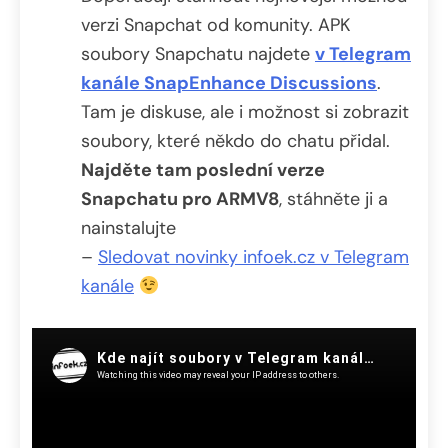
verzi Snapchat od komunity. APK
soubory Snapchatu najdete
v Telegram
kanále SnapEnhance Discussions
.
Tam je diskuse, ale i možnost si zobrazit
soubory, které někdo do chatu přidal.
Najděte tam poslední verze
Snapchatu pro ARMV8
, stáhněte ji a
nainstalujte
–
Sledovat novinky infoek.cz v Telegram
kanále