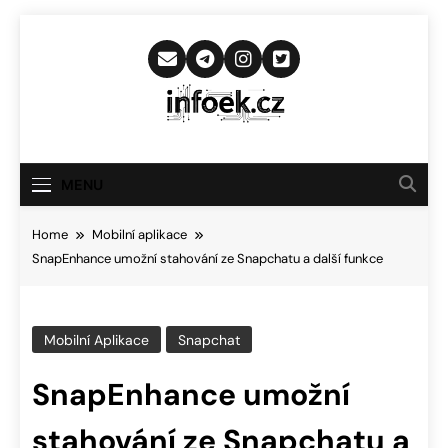
Skip
to
content
Infoek.cz
Web Věnující Se Technologickým
Novinkám
MENU
Home
Mobilní aplikace
SnapEnhance umožní stahování ze Snapchatu a další funkce
Mobilní Aplikace
Snapchat
SnapEnhance umožní
stahování ze Snapchatu a