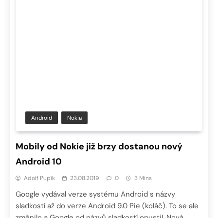
Android
Nokia
Mobily od Nokie již brzy dostanou nový
Android 10
Adolf Pupík
23.08.2019
0
3 Mins
Google vydával verze systému Android s názvy
sladkostí až do verze Android 9.0 Pie (koláč). To se ale
změnilo a Google od názvů sladkostí opustil. Nová