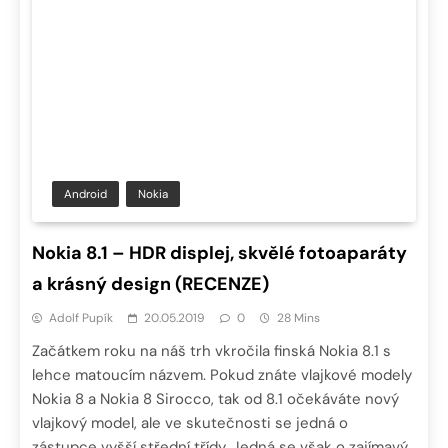
Android
Nokia
Nokia 8.1 – HDR displej, skvělé fotoaparáty
a krásný design (RECENZE)
Adolf Pupík
20.05.2019
0
28 Mins
Začátkem roku na náš trh vkročila finská Nokia 8.1 s
lehce matoucím názvem. Pokud znáte vlajkové modely
Nokia 8 a Nokia 8 Sirocco, tak od 8.1 očekáváte nový
vlajkový model, ale ve skutečnosti se jedná o
zástupce vyšší střední třídy. Jedná se však o zajímavý