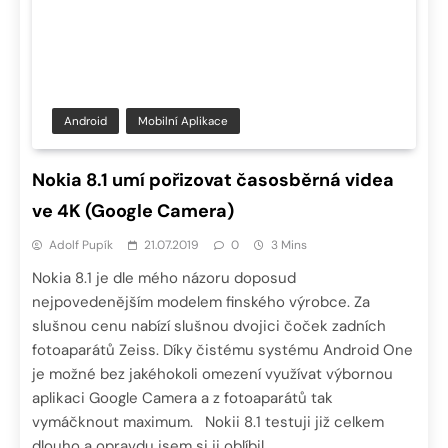
Android
Mobilní Aplikace
Nokia 8.1 umí pořizovat časosběrná videa
ve 4K (Google Camera)
Adolf Pupík
21.07.2019
0
3 Mins
Nokia 8.1 je dle mého názoru doposud
nejpovedenějším modelem finského výrobce. Za
slušnou cenu nabízí slušnou dvojici čoček zadních
fotoaparátů Zeiss. Díky čistému systému Android One
je možné bez jakéhokoli omezení využívat výbornou
aplikaci Google Camera a z fotoaparátů tak
vymáčknout maximum. Nokii 8.1 testuji již celkem
dlouho a opravdu jsem si ji oblíbil,…