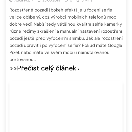
Adolf Pupík
28.06.2019
0
3 Mins
Rozostřené pozadí (bokeh efekt) je u focení selfie
velice oblíbený, což výrobci mobilních telefonů moc
dobře vědí. Nabízí tedy většinou kvalitní selfie kamerky,
různé režimy zkrášlení a manuální nastavení rozostření
pozadí ještě před vyfocením snímku. Jak ale rozostření
pozadí upravit i po vyfocení selfie? Pokud máte Google
Pixel, nebo máte ve svém mobilu nainstalovanou
portovanou…
>>Přečíst celý článek