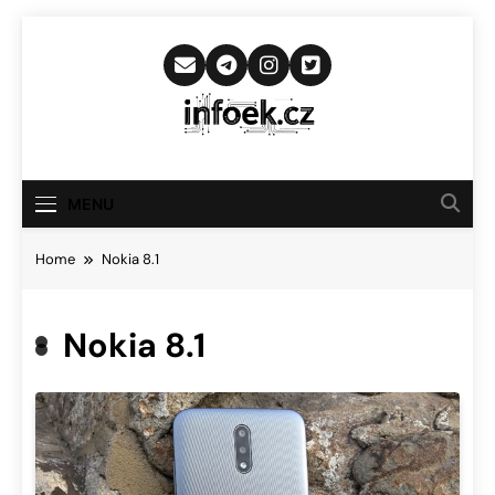
Skip
to
content
Infoek.cz
Web Věnující Se Technologickým
Novinkám
MENU
Home
Nokia 8.1
Nokia 8.1