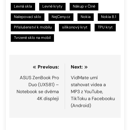
Levná skla
Levné kryty
Nákup v Číně
Nalepovací sklo
NejCeny.cz
Nokia
Nokia 8.1
Příslušenství k mobilu
silikonový kryt
TPU kryt
Tvrzené sklo na mobil
Navigace
Previous:
Next:
pro
ASUS ZenBook Pro
VidMate umí
Duo (UX581) –
stahovat videa a
příspěvek
Notebook se dvěma
MP3 z YouTube,
4K displeji
TikToku a Facebooku
(Android)