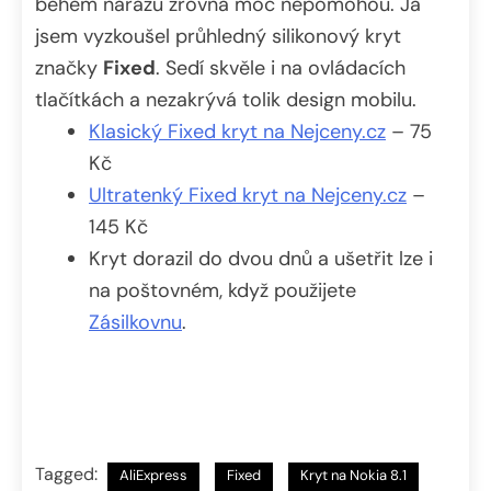
během nárazů zrovna moc nepomohou. Já
jsem vyzkoušel průhledný silikonový kryt
značky
Fixed
. Sedí skvěle i na ovládacích
tlačítkách a nezakrývá tolik design mobilu.
Klasický Fixed kryt na Nejceny.cz
– 75
Kč
Ultratenký Fixed kryt na Nejceny.cz
–
145 Kč
Kryt dorazil do dvou dnů a ušetřit lze i
na poštovném, když použijete
Zásilkovnu
.
Tagged:
AliExpress
Fixed
Kryt na Nokia 8.1