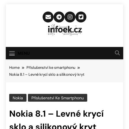
Skip
to
content
Infoek.cz
Web Věnující Se Technologickým
Novinkám
MENU
Home
Příslušenství ke smartphonu
Nokia 8.1 – Levné krycí sklo a silikonový kryt
Nokia
Příslušenství Ke Smartphonu
Nokia 8.1 – Levné krycí
sklo a silikonový kryt