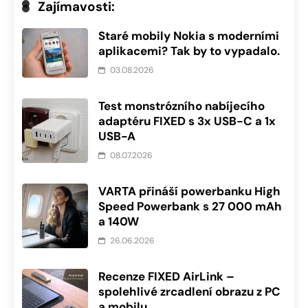
Zajímavosti:
Staré mobily Nokia s moderními
aplikacemi? Tak by to vypadalo.
03.08.2026
Test monstrózního nabíjecího
adaptéru FIXED s 3x USB-C a 1x
USB-A
08.07.2026
VARTA přináší powerbanku High
Speed Powerbank s 27 000 mAh
a 140W
26.06.2026
Recenze FIXED AirLink –
spolehlivé zrcadlení obrazu z PC
a mobilu