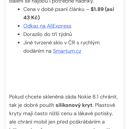
balení se najdou i potřebné hadříky.
Cena v době psaní článku –
$1.89 (asi
43 Kč)
Odkaz na AliExpress
Dorazilo do tří týdnů
Jiné tvrzené sklo v ČR s rychlým
dodáním na
Smartum.cz
Pokud chcete skleněná záda Nokie 8.1 chránit,
tak je dobré použít
silikonový kryt
. Plastové
kryty mají často nižší cenu a lákavé potisky,
ale chrání mobil jen před poškrábáním a