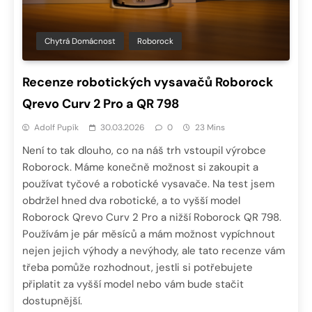
Chytrá Domácnost
Roborock
Recenze robotických vysavačů Roborock
Qrevo Curv 2 Pro a QR 798
Adolf Pupík
30.03.2026
0
23 Mins
Není to tak dlouho, co na náš trh vstoupil výrobce
Roborock. Máme konečně možnost si zakoupit a
používat tyčové a robotické vysavače. Na test jsem
obdržel hned dva robotické, a to vyšší model
Roborock Qrevo Curv 2 Pro a nižší Roborock QR 798.
Používám je pár měsíců a mám možnost vypíchnout
nejen jejich výhody a nevýhody, ale tato recenze vám
třeba pomůže rozhodnout, jestli si potřebujete
připlatit za vyšší model nebo vám bude stačit
dostupnější.