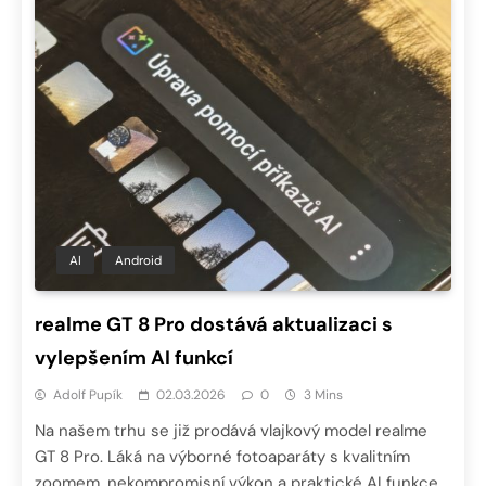
AI
Android
realme GT 8 Pro dostává aktualizaci s
vylepšením AI funkcí
Adolf Pupík
02.03.2026
0
3 Mins
Na našem trhu se již prodává vlajkový model realme
GT 8 Pro. Láká na výborné fotoaparáty s kvalitním
zoomem, nekompromisní výkon a praktické AI funkce.