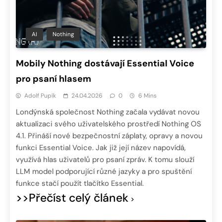
AI
Nothing
Mobily Nothing dostávají Essential Voice
pro psaní hlasem
Adolf Pupík
24.04.2026
0
6 Mins
Londýnská společnost Nothing začala vydávat novou
aktualizaci svého uživatelského prostředí Nothing OS
4.1. Přináší nové bezpečnostní záplaty, opravy a novou
funkci Essential Voice. Jak již její název napovídá,
využívá hlas uživatelů pro psaní zpráv. K tomu slouží
LLM model podporující různé jazyky a pro spuštění
funkce stačí použít tlačítko Essential.
>>Přečíst celý článek