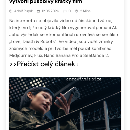
vytvořil působivý krátký film
Adolf Pupík
12.05.2026
0
2 Mins
Na internetu se objevilo video od čínského tvůrce,
který tvrdí, že celý krátký film vygeneroval pomocí AI.
Jeho výsledek se v komentářích srovnává se seriálem
„Love, Death & Robots“. Ve videu jsou vidět zmínky
známých modelů a při tvorbě měl použít kombinaci:
Midjourney, Flux, Nano Banana Pro a SeeDance 2.
>>Přečíst celý článek