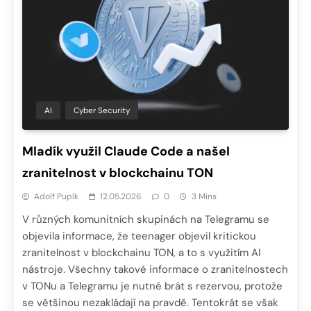
AI
Cyber Security
Mladík využil Claude Code a našel
zranitelnost v blockchainu TON
Adolf Pupík
12.05.2026
0
3 Mins
V různých komunitních skupinách na Telegramu se
objevila informace, že teenager objevil kritickou
zranitelnost v blockchainu TON, a to s využitím AI
nástroje. Všechny takové informace o zranitelnostech
v TONu a Telegramu je nutné brát s rezervou, protože
se většinou nezakládají na pravdě. Tentokrát se však