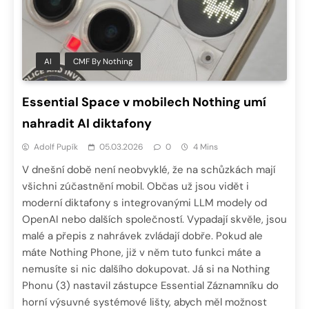
AI
CMF By Nothing
Essential Space v mobilech Nothing umí
nahradit AI diktafony
Adolf Pupík
05.03.2026
0
4 Mins
V dnešní době není neobvyklé, že na schůzkách mají
všichni zúčastnění mobil. Občas už jsou vidět i
moderní diktafony s integrovanými LLM modely od
OpenAI nebo dalších společností. Vypadají skvěle, jsou
malé a přepis z nahrávek zvládají dobře. Pokud ale
máte Nothing Phone, již v něm tuto funkci máte a
nemusíte si nic dalšího dokupovat. Já si na Nothing
Phonu (3) nastavil zástupce Essential Záznamníku do
horní výsuvné systémové lišty, abych měl možnost