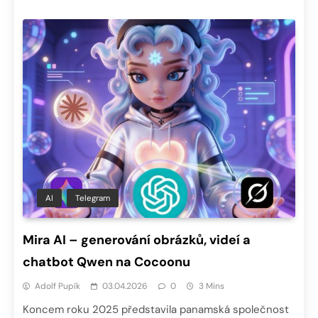
AI
Telegram
Mira AI – generování obrázků, videí a
chatbot Qwen na Cocoonu
Adolf Pupík
03.04.2026
0
3 Mins
Koncem roku 2025 představila panamská společnost