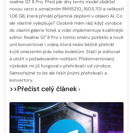
realme GT 8 Pro. Před pár dny tento model obdržel
novou verzi s označením RMX5210_16.0.5.701 a velikostí
1,06 GB, která přináší příjemná zlepšení v oblasti AI. Co
ale vlastně vylepšuje? Osobně mám rád, když výrobce
do vlastní galerie fotek a videí implementuje kvalitnější
editor. Realme GT 8 Pro v tomto směru potěšilo a nově
umí konvertovat i videa, která nelze běžně přehrát
kvůli omezením práv nebo kodekům. Stačí je editovat
a uložit v požadovaném rozlišení. Překonvertovaný
výsledek mi již fungoval v přehrávači od výrobce.
Samozřejmě to lze ale řešit jinými přehrávači a
konvertory.
>>Přečíst celý článek