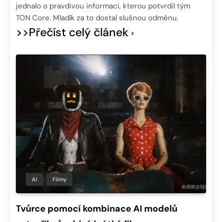
jednalo o pravdivou informaci, kterou potvrdil tým
TON Core. Mladík za to dostal slušnou odměnu.
>>Přečíst celý článek
AI
Filmy
Tvůrce pomocí kombinace AI modelů