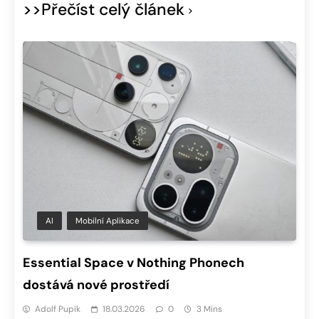
>>Přečíst celý článek
AI
Mobilní Aplikace
Essential Space v Nothing Phonech
dostává nové prostředí
Adolf Pupík
18.03.2026
0
3 Mins