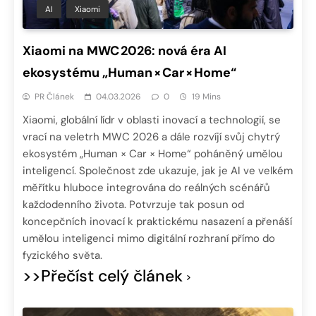
AI
Xiaomi
Xiaomi na MWC 2026: nová éra AI
ekosystému „Human × Car × Home“
PR Článek
04.03.2026
0
19 Mins
Xiaomi, globální lídr v oblasti inovací a technologií, se
vrací na veletrh MWC 2026 a dále rozvíjí svůj chytrý
ekosystém „Human × Car × Home“ poháněný umělou
inteligencí. Společnost zde ukazuje, jak je AI ve velkém
měřítku hluboce integrována do reálných scénářů
každodenního života. Potvrzuje tak posun od
koncepčních inovací k praktickému nasazení a přenáší
umělou inteligenci mimo digitální rozhraní přímo do
fyzického světa.
>>Přečíst celý článek