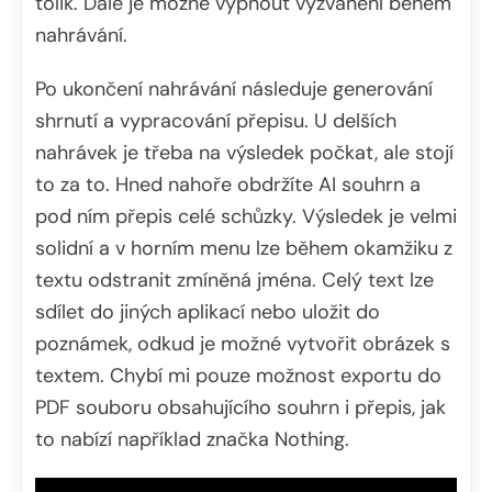
tolik. Dále je možné vypnout vyzvánění během
nahrávání.
Po ukončení nahrávání následuje generování
shrnutí a vypracování přepisu. U delších
nahrávek je třeba na výsledek počkat, ale stojí
to za to. Hned nahoře obdržíte AI souhrn a
pod ním přepis celé schůzky. Výsledek je velmi
solidní a v horním menu lze během okamžiku z
textu odstranit zmíněná jména. Celý text lze
sdílet do jiných aplikací nebo uložit do
poznámek, odkud je možné vytvořit obrázek s
textem. Chybí mi pouze možnost exportu do
PDF souboru obsahujícího souhrn i přepis, jak
to nabízí například značka Nothing.