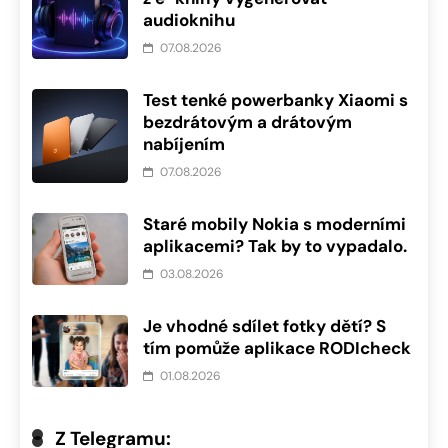
audioknihu
07.08.2026
Test tenké powerbanky Xiaomi s
bezdrátovým a drátovým
nabíjením
07.08.2026
Staré mobily Nokia s moderními
aplikacemi? Tak by to vypadalo.
03.08.2026
Je vhodné sdílet fotky dětí? S
tím pomůže aplikace RODIcheck
01.08.2026
Z Telegramu: