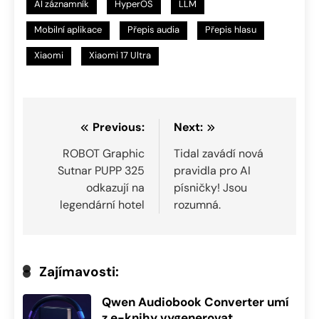
AI záznamník
HyperOS
LLM
Mobilní aplikace
Přepis audia
Přepis hlasu
Xiaomi
Xiaomi 17 Ultra
Navigace
Previous:
Next:
pro
ROBOT Graphic
Tidal zavádí nová
Sutnar PUPP 325
pravidla pro AI
příspěvek
odkazují na
písničky! Jsou
legendární hotel
rozumná.
Zajímavosti:
Qwen Audiobook Converter umí
z e-knihy vygenerovat