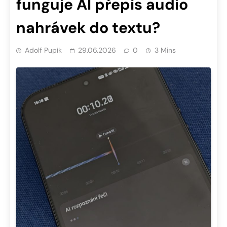
funguje AI přepis audio
nahrávek do textu?
Adolf Pupík
29.06.2026
0
3 Mins