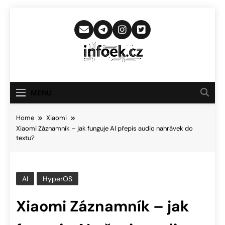
Skip
to
content
Infoek.cz
Web Věnující Se Technologickým
Novinkám
MENU
Home
Xiaomi
Xiaomi Záznamník – jak funguje AI přepis audio nahrávek do
textu?
AI
HyperOS
Xiaomi Záznamník – jak