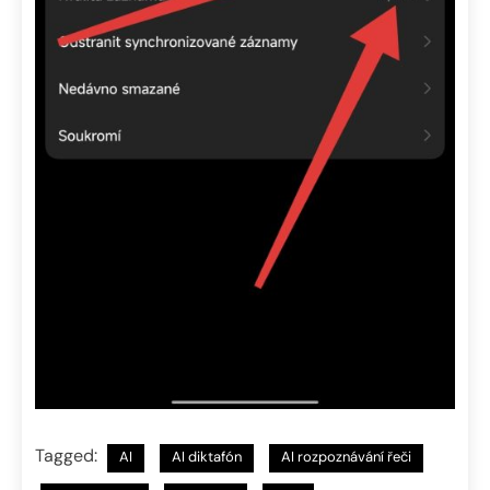
Tagged:
AI
AI diktafón
AI rozpoznávání řeči