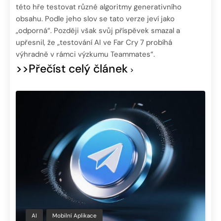
této hře testovat různé algoritmy generativního
obsahu. Podle jeho slov se tato verze jeví jako
„odporná“. Později však svůj příspěvek smazal a
upřesnil, že „testování AI ve Far Cry 7 probíhá
výhradně v rámci výzkumu Teammates“.
>>Přečíst celý článek
AI
Mobilní Aplikace