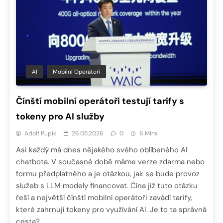
AI
Mobilní Operátoři
Čínští mobilní operátoři testují tarify s
tokeny pro AI služby
Adolf Pupík
26.05.2026
0
6 Mins
Asi každý má dnes nějakého svého oblíbeného AI
chatbota. V současné době máme verze zdarma nebo
formu předplatného a je otázkou, jak se bude provoz
služeb s LLM modely financovat. Čína již tuto otázku
řeší a největší čínští mobilní operátoři zavádí tarify,
které zahrnují tokeny pro využívání AI. Je to ta správná
cesta?