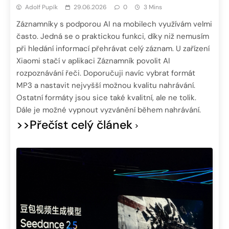
Adolf Pupík
29.06.2026
0
3 Mins
Záznamníky s podporou AI na mobilech využívám velmi
často. Jedná se o praktickou funkci, díky niž nemusím
při hledání informací přehrávat celý záznam. U zařízení
Xiaomi stačí v aplikaci Záznamník povolit AI
rozpoznávání řeči. Doporučuji navíc vybrat formát
MP3 a nastavit nejvyšší možnou kvalitu nahrávání.
Ostatní formáty jsou sice také kvalitní, ale ne tolik.
Dále je možné vypnout vyzvánění během nahrávání.
>>Přečíst celý článek