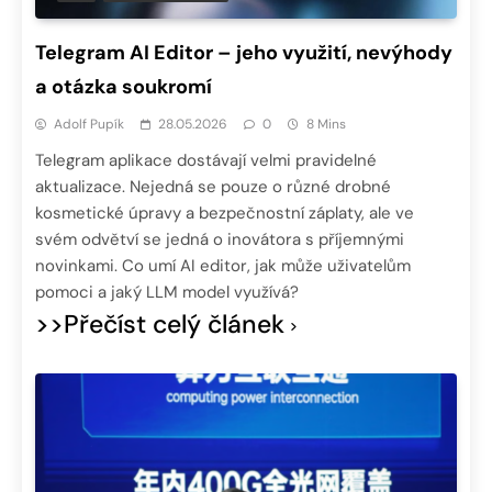
Telegram AI Editor – jeho využití, nevýhody
a otázka soukromí
Adolf Pupík
28.05.2026
0
8 Mins
Telegram aplikace dostávají velmi pravidelné
aktualizace. Nejedná se pouze o různé drobné
kosmetické úpravy a bezpečnostní záplaty, ale ve
svém odvětví se jedná o inovátora s příjemnými
novinkami. Co umí AI editor, jak může uživatelům
pomoci a jaký LLM model využívá?
>>Přečíst celý článek