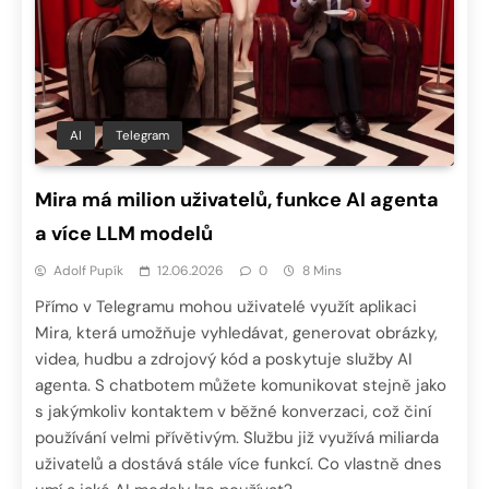
AI
Telegram
Mira má milion uživatelů, funkce AI agenta
a více LLM modelů
Adolf Pupík
12.06.2026
0
8 Mins
Přímo v Telegramu mohou uživatelé využít aplikaci
Mira, která umožňuje vyhledávat, generovat obrázky,
videa, hudbu a zdrojový kód a poskytuje služby AI
agenta. S chatbotem můžete komunikovat stejně jako
s jakýmkoliv kontaktem v běžné konverzaci, což činí
používání velmi přívětivým. Službu již využívá miliarda
uživatelů a dostává stále více funkcí. Co vlastně dnes