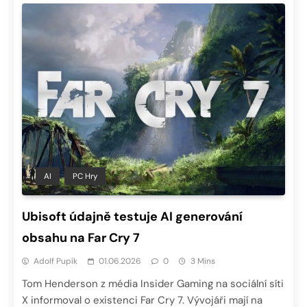
AI
PC Hry
Ubisoft údajně testuje AI generování
obsahu na Far Cry 7
Adolf Pupík
01.06.2026
0
3 Mins
Tom Henderson z média Insider Gaming na sociální síti
X informoval o existenci Far Cry 7. Vývojáři mají na