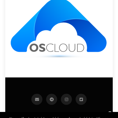
infoek.cz 2026.Developed By
.
BlazeThemes