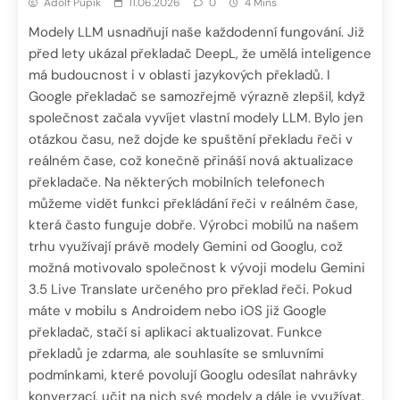
Adolf Pupík
11.06.2026
0
4 Mins
Modely LLM usnadňují naše každodenní fungování. Již
před lety ukázal překladač DeepL, že umělá inteligence
má budoucnost i v oblasti jazykových překladů. I
Google překladač se samozřejmě výrazně zlepšil, když
společnost začala vyvíjet vlastní modely LLM. Bylo jen
otázkou času, než dojde ke spuštění překladu řeči v
reálném čase, což konečně přináší nová aktualizace
překladače. Na některých mobilních telefonech
můžeme vidět funkci překládání řeči v reálném čase,
která často funguje dobře. Výrobci mobilů na našem
trhu využívají právě modely Gemini od Googlu, což
možná motivovalo společnost k vývoji modelu Gemini
3.5 Live Translate určeného pro překlad řeči. Pokud
máte v mobilu s Androidem nebo iOS již Google
překladač, stačí si aplikaci aktualizovat. Funkce
překladů je zdarma, ale souhlasíte se smluvními
podmínkami, které povolují Googlu odesílat nahrávky
konverzací, učit na nich své modely a dále je využívat.