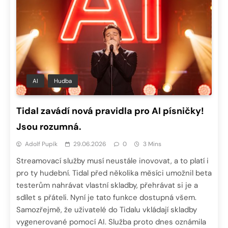
AI
Hudba
Tidal zavádí nová pravidla pro AI písničky!
Jsou rozumná.
Adolf Pupík
29.06.2026
0
3 Mins
Streamovací služby musí neustále inovovat, a to platí i
pro ty hudební. Tidal před několika měsíci umožnil beta
testerům nahrávat vlastní skladby, přehrávat si je a
sdílet s přáteli. Nyní je tato funkce dostupná všem.
Samozřejmě, že uživatelé do Tidalu vkládají skladby
vygenerované pomocí AI. Služba proto dnes oznámila