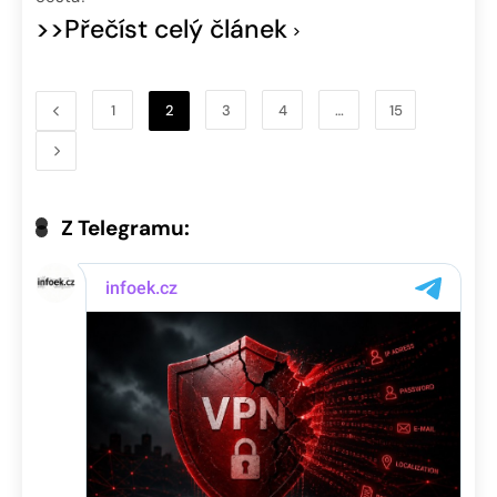
>>Přečíst celý článek
1
2
3
4
…
15
Z Telegramu: