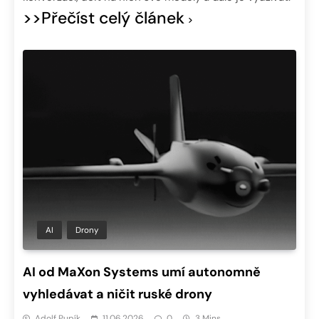
>>Přečíst celý článek
AI
Drony
AI od MaXon Systems umí autonomně
vyhledávat a ničit ruské drony
Adolf Pupík
11.06.2026
0
3 Mins