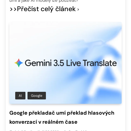
umí a jaké AI modely lze používat?
>>Přečíst celý článek
AI
Google
Google překladač umí překlad hlasových
konverzací v reálném čase