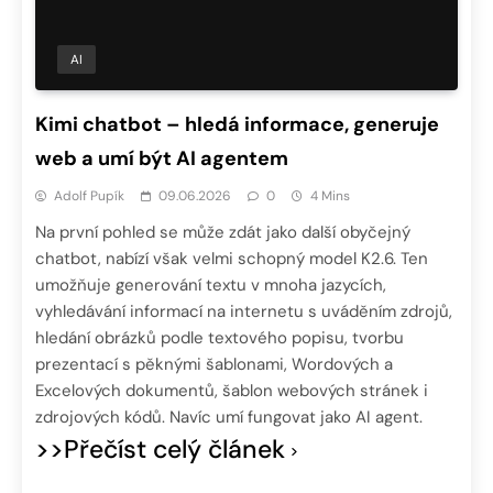
AI
Kimi chatbot – hledá informace, generuje
web a umí být AI agentem
Adolf Pupík
09.06.2026
0
4 Mins
Na první pohled se může zdát jako další obyčejný
chatbot, nabízí však velmi schopný model K2.6. Ten
umožňuje generování textu v mnoha jazycích,
vyhledávání informací na internetu s uváděním zdrojů,
hledání obrázků podle textového popisu, tvorbu
prezentací s pěknými šablonami, Wordových a
Excelových dokumentů, šablon webových stránek i
zdrojových kódů. Navíc umí fungovat jako AI agent.
>>Přečíst celý článek