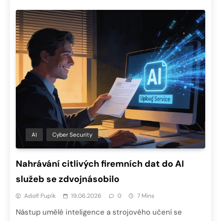
AI
Cyber Security
Nahrávání citlivých firemních dat do AI
služeb se zdvojnásobilo
Adolf Pupík
19.06.2026
0
7 Mins
Nástup umělé inteligence a strojového učení se