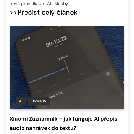
nová pravidla pro AI skladby.
>>Přečíst celý článek
AI
HyperOS
Xiaomi Záznamník – jak funguje AI přepis
audio nahrávek do textu?