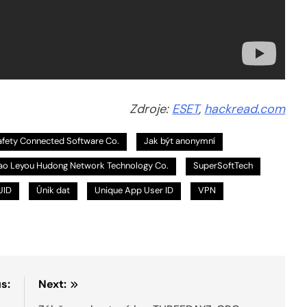
Zdroje:
ESET
,
hackread.com
afety Connected Software Co.
Jak být anonymní
ao Leyou Hudong Network Technology Co.
SuperSoftTech
UID
Únik dat
Unique App User ID
VPN
s:
Next: