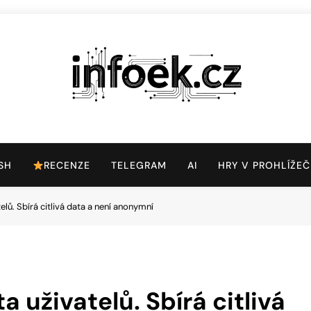
Infoek.cz
Web Věnující Se Technologickým Novinkám
SH
RECENZE
TELEGRAM
AI
HRY V PROHLÍŽEČ
lů. Sbírá citlivá data a není anonymní
 uživatelů. Sbírá citlivá