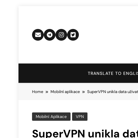
Skip
to
content
TRANSLATE TO ENGLI
Home
Mobilní aplikace
SuperVPN unikla data uživate
Mobilní Aplikace
VPN
SuperVPN unikla data