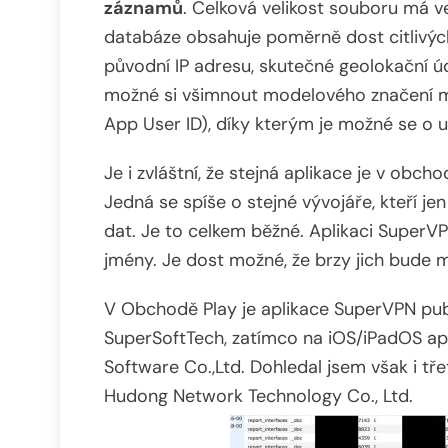
záznamů
. Celková velikost souboru má v
databáze obsahuje poměrně dost citlivých
původní IP adresu, skutečné geolokační úd
možné si všimnout modelového značení mob
App User ID), díky kterým je možné se o u
Je i zvláštní, že stejná aplikace je v obc
Jedná se spíše o stejné vývojáře, kteří jen
dat. Je to celkem běžné. Aplikaci SuperV
jmény. Je dost možné, že brzy jich bude 
V Obchodě Play je aplikace SuperVPN pub
SuperSoftTech, zatímco na iOS/iPadOS apl
Software Co.,Ltd. Dohledal jsem však i tř
Hudong Network Technology Co., Ltd.