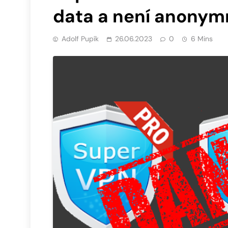
data a není anonym
Adolf Pupík
26.06.2023
0
6 Mins