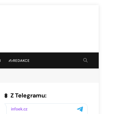
I
✍️REDAKCE
Z Telegramu: