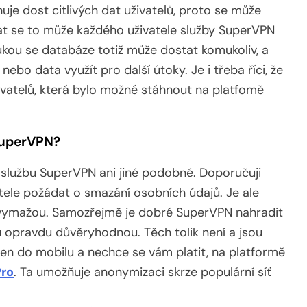
uje dost citlivých dat uživatelů, proto se může
kat se to může každého uživatele služby SuperVPN
ukou se databáze totiž může dostat komukoliv, a
ebo data využít pro další útoky. Je i třeba říci, že
uživatelů, která bylo možné stáhnout na platfomě
SuperVPN?
službu SuperVPN ani jiné podobné. Doporučuji
tele požádat o smazání osobních údajů. Je ale
 vymažou. Samozřejmě je dobré SuperVPN nahradit
ou opravdu důvěryhodnou. Těch tolik není a jsou
en do mobilu a nechce se vám platit, na platformě
Pro
. Ta umožňuje anonymizaci skrze populární síť