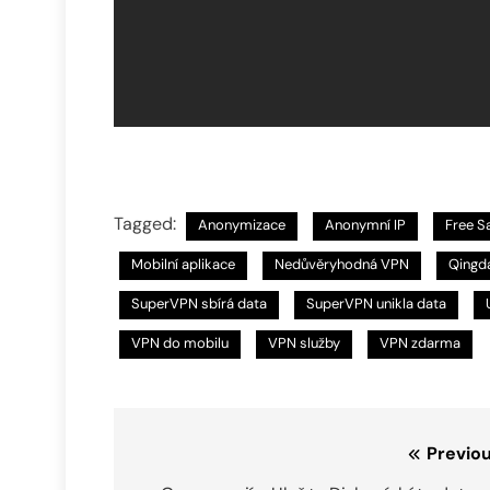
Tagged:
Anonymizace
Anonymní IP
Free S
Mobilní aplikace
Nedůvěryhodná VPN
Qingd
SuperVPN sbírá data
SuperVPN unikla data
VPN do mobilu
VPN služby
VPN zdarma
Navigace
Previou