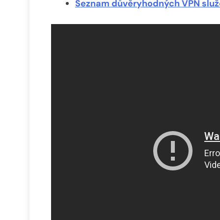
Seznam důvěryhodných VPN služ