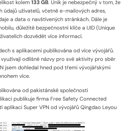
elikost kolem
133 GB
. Únik je nebezpečný v tom, že
 údajů uživatelů, včetně e-mailových adres,
aje a data o navštívených stránkách. Dále je
ilu, důležité bezpečnostní klíče a UID (Unique
živatelích dozvědět více informací.
hodech s aplikacemi publikována od více vývojářů.
 využívají odlišné názvy pro své aktivity pro sběr
PN jsem dohledal hned pod třemi vývojářskými
mnohem více.
likována od pakistánské společnosti
ikaci publikuje firma Free Safety Connected
etí aplikaci Super VPN od vývojářů Qingdao Leyou