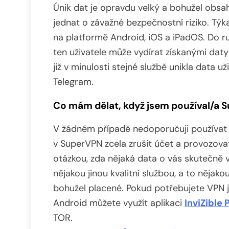
Únik dat je opravdu velký a bohužel obsah
jednat o závažné bezpečnostní riziko. Tý
na platformě Android, iOS a iPadOS. Do r
ten uživatele může vydírat získanými daty n
již v minulosti stejné službě unikla data 
Telegram.
Co mám dělat, když jsem používal/a 
V žádném případě nedoporučuji používat 
v SuperVPN zcela zrušit účet a provozova
otázkou, zda nějaká data o vás skutečně
nějakou jinou kvalitní službou, a to nějak
bohužel placené. Pokud potřebujete VPN j
Android můžete využít aplikaci
InviZible 
TOR.