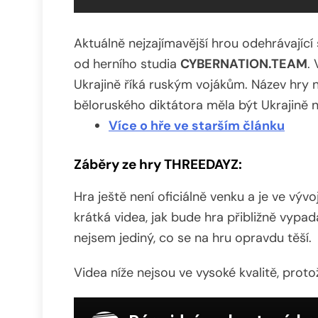
Aktuálně nejzajímavější hrou odehrávající 
od herního studia
CYBERNATION.TEAM
.
Ukrajině říká ruským vojákům. Název hry na
běloruského diktátora měla být Ukrajině n
Více o hře ve starším článku
Záběry ze hry THREEDAYZ:
Hra ještě není oficiálně venku a je ve výv
krátká videa, jak bude hra přibližně vypa
nejsem jediný, co se na hru opravdu těší.
Videa níže nejsou ve vysoké kvalitě, prot