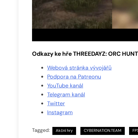
Odkazy ke hře THREEDAYZ: ORC HUNT
Webová stránka vývojářů
Podpora na Patreonu
YouTube kanál
Telegram kanál
Twitter
Instagram
Tagged:
Akční hry
CYBERNATION.TEAM
FP