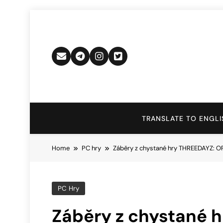
Skip
to
content
TRANSLATE TO ENGLI
Home
PC hry
Záběry z chystané hry THREEDAYZ: O
PC Hry
Záběry z chystané 