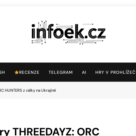
Infoek.cz
Web Věnující Se Technologickým Novinkám
SH
RECENZE
TELEGRAM
AI
HRY V PROHLÍŽEČ
RC HUNTERS z války na Ukrajině
hry THREEDAYZ: ORC