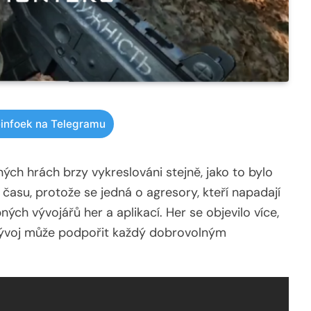
infoek na Telegramu
ch hrách brzy vykreslováni stejně, jako to bylo
 času, protože se jedná o agresory, kteří napadají
ných vývojářů her a aplikací. Her se objevilo více,
 vývoj může podpořit každý dobrovolným