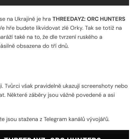
se na Ukrajině je hra
THREEDAYZ: ORC HUNTERS
 Ve hře budete likvidovat zlé Orky. Tak se totiž na
ráží také na to, že dle tvrzení ruského a
ásilně obsazena do tří dnů.
oji. Tvůrci však pravidelně ukazují screenshoty nebo
dat. Některé záběry jsou vážně povedené a asi
ože jsou stažena z Telegram kanálů vývojářů.