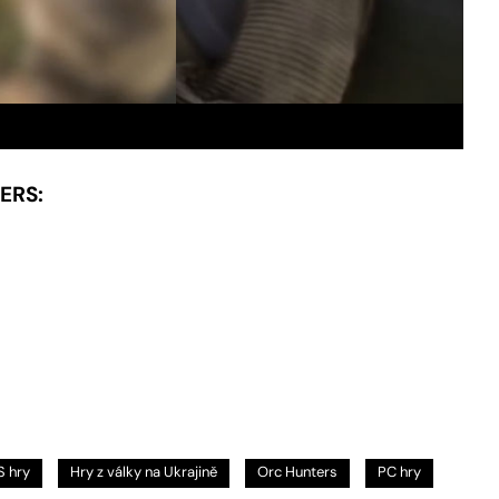
ERS:
S hry
Hry z války na Ukrajině
Orc Hunters
PC hry