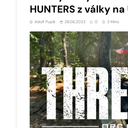
HUNTERS z války na 
Adolf Pupík
26.06.2023
0
3 Mins