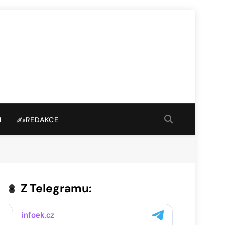
I
✍️REDAKCE
Z Telegramu: