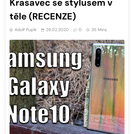
Krasavec se stylusem v
těle (RECENZE)
Adolf Pupík
28.02.2020
0
35 Mins