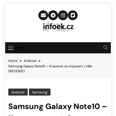
Skip
to
content
Infoek.cz
Web Věnující Se Technologickým
Novinkám
MENU
Home
Android
Samsung Galaxy Note10 – Krasavec se stylusem v těle
(RECENZE)
Android
Samsung
Samsung Galaxy Note10 –