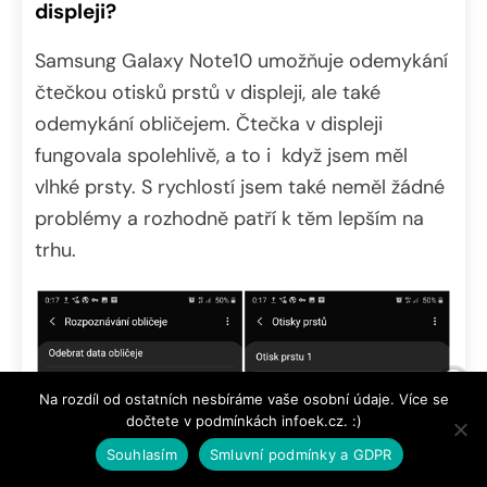
displeji?
Samsung Galaxy Note10 umožňuje odemykání
čtečkou otisků prstů v displeji, ale také
odemykání obličejem. Čtečka v displeji
fungovala spolehlivě, a to i když jsem měl
vlhké prsty. S rychlostí jsem také neměl žádné
problémy a rozhodně patří k těm lepším na
trhu.
Na rozdíl od ostatních nesbíráme vaše osobní údaje. Více se
dočtete v podmínkách infoek.cz. :)
Souhlasím
Smluvní podmínky a GDPR