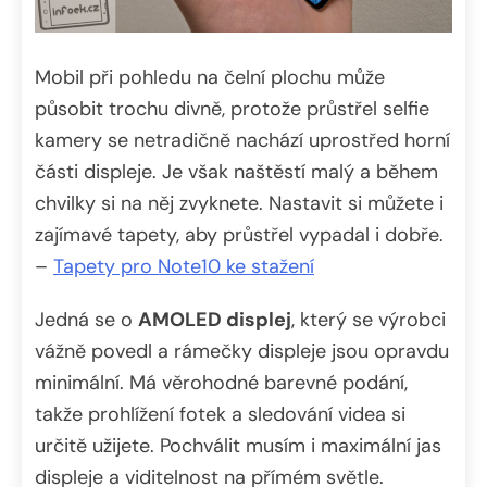
Mobil při pohledu na čelní plochu může
působit trochu divně, protože průstřel selfie
kamery se netradičně nachází uprostřed horní
části displeje. Je však naštěstí malý a během
chvilky si na něj zvyknete. Nastavit si můžete i
zajímavé tapety, aby průstřel vypadal i dobře.
–
Tapety pro Note10 ke stažení
Jedná se o
AMOLED displej
, který se výrobci
vážně povedl a rámečky displeje jsou opravdu
minimální. Má věrohodné barevné podání,
takže prohlížení fotek a sledování videa si
určitě užijete. Pochválit musím i maximální jas
displeje a viditelnost na přímém světle.