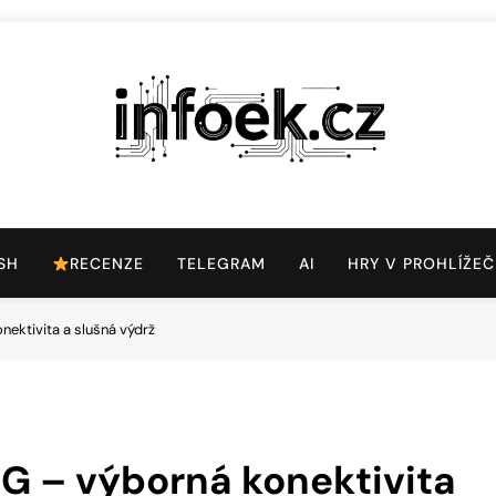
Infoek.cz
Web Věnující Se Technologickým Novinkám
SH
RECENZE
TELEGRAM
AI
HRY V PROHLÍŽEČ
ektivita a slušná výdrž
G – výborná konektivita