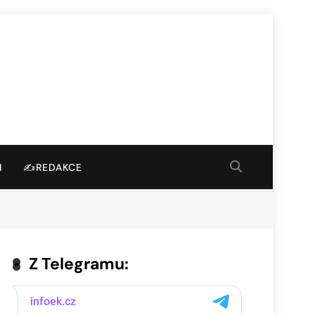
I
✍️REDAKCE
Z Telegramu: