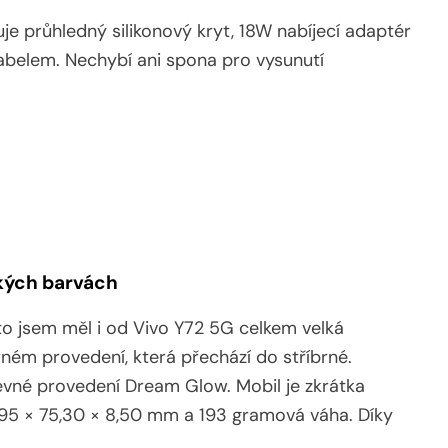
luje průhledný silikonový kryt, 18W nabíjecí adaptér
elem. Nechybí ani spona pro vysunutí
zkých barvách
to jsem měl i od Vivo Y72 5G celkem velká
rném provedení, která přechází do stříbrné.
revné provedení Dream Glow. Mobil je zkrátka
3,95 × 75,30 × 8,50 mm a 193 gramová váha. Díky