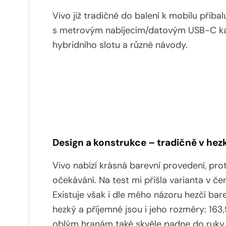
Vivo již tradičně do balení k mobilu přiba
s metrovým nabíjecím/datovým USB-C kab
hybridního slotu a různé návody.
Design a konstrukce – tradičně v he
Vivo nabízí krásná barevní provedení, pro
očekávání. Na test mi přišla varianta v če
Existuje však i dle mého názoru hezčí ba
hezký a příjemné jsou i jeho rozměry: 16
oblým hranám také skvěle padne do ruky.