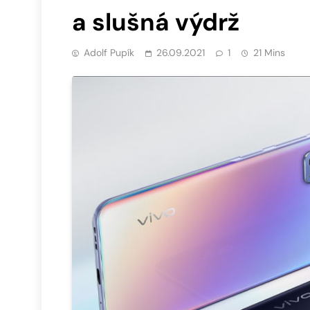
a slušná výdrž
Adolf Pupík
26.09.2021
1
21 Mins