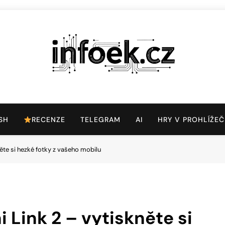
Infoek.cz
Web Věnující Se Technologickým Novinkám
SH
RECENZE
TELEGRAM
AI
HRY V PROHLÍŽEČ
něte si hezké fotky z vašeho mobilu
 Link 2 – vytiskněte si