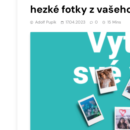
hezké fotky z vašeh
Adolf Pupík
17.04.2023
0
15 Mins