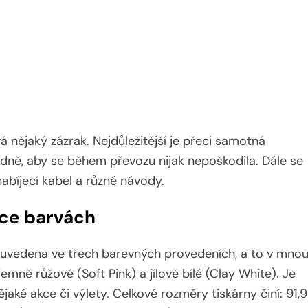
á nějaký zázrak. Nejdůležitější je přeci samotná
ladně, aby se během převozu nijak nepoškodila. Dále se
abíjecí kabel a různé návody.
íce barvách
 2 uvedena ve třech barevných provedeních, a to v mno
mně růžové (Soft Pink) a jílově bílé (Clay White). Je
nějaké akce či výlety. Celkové rozměry tiskárny činí: 91,9