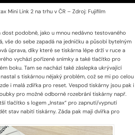
ax Mini Link 2 na trhu v ČR – Zdroj: Fujifilm
om dost podobně, jako u mnou nedávno testovaného
ová, vše do sebe zapadá na jedničku a působí bytelným
á úprava, díky které se tiskárna lépe drží v ruce a
kterého vychází pořízené snímky a také tlačítko pro
ém boku. Tam se nachází také záslepka ukrývající
nastal s tiskárnou nějaký problém, což se mi po celou
de i malá zdířka pro reset. Vespod tiskárny jsou pak i
šroubky pro možné odborné rozebrání tiskárny např.
tší tlačítko s logem „Instax“ pro zapnutí/vypnutí
dět stav nabití tiskárny. Záda pak mají dvířka pro