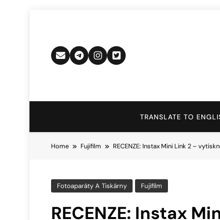
Skip
to
content
TRANSLATE TO ENGLI
Home
Fujifilm
RECENZE: Instax Mini Link 2 – vytisk
Fotoaparáty A Tiskárny
Fujifilm
RECENZE: Instax Mini