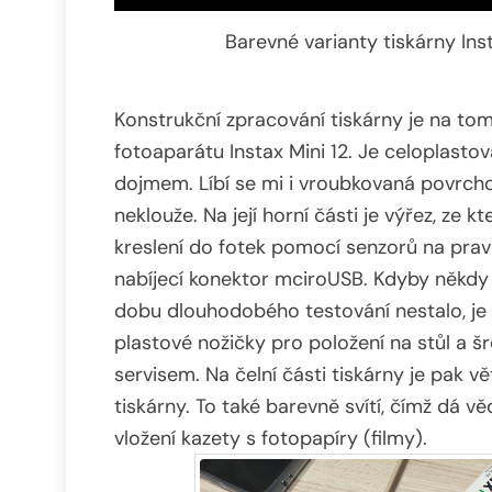
Barevné varianty tiskárny Inst
Konstrukční zpracování tiskárny je na t
fotoaparátu Instax Mini 12. Je celoplast
dojmem. Líbí se mi i vroubkovaná povrchov
neklouže. Na její horní části je výřez, ze 
kreslení do fotek pomocí senzorů na prav
nabíjecí konektor mciroUSB. Kdyby někdy 
dobu dlouhodobého testování nestalo, je z
plastové nožičky pro položení na stůl a 
servisem. Na čelní části tiskárny je pak vě
tiskárny. To také barevně svítí, čímž dá vě
vložení kazety s fotopapíry (filmy).