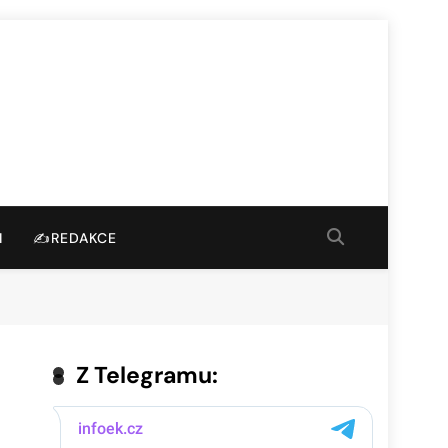
I
✍️REDAKCE
Z Telegramu: