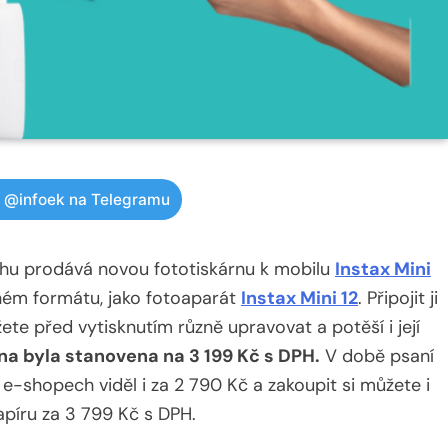
w @infoek na Telegramu
rhu prodává novou fototiskárnu k mobilu
Instax Mini
ejném formátu, jako fotoaparát
Instax Mini 12
. Připojit ji
ete před vytisknutím různě upravovat a potěší i její
ena byla stanovena na 3 199 Kč s DPH.
V době psaní
 e-shopech viděl i za 2 790 Kč a zakoupit si můžete i
píru za 3 799 Kč s DPH.