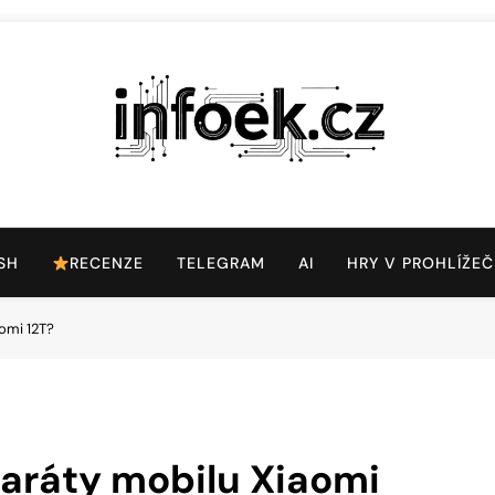
Infoek.cz
Web Věnující Se Technologickým Novinkám
SH
RECENZE
TELEGRAM
AI
HRY V PROHLÍŽEČ
aomi 12T?
paráty mobilu Xiaomi