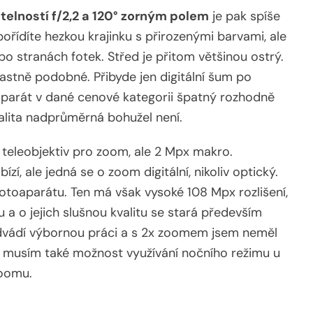
telností f/2,2 a 120° zorným polem
je pak spíše
ořídíte hezkou krajinku s přirozenými barvami, ale
o stranách fotek. Střed je přitom většinou ostrý.
astně podobné. Přibyde jen digitální šum po
oaparát v dané cenové kategorii špatný rozhodně
valita nadprůměrná bohužel není.
í teleobjektiv pro zoom, ale 2 Mpx makro.
zí, ale jedná se o zoom digitální, nikoliv optický.
fotoaparátu. Ten má však vysoké 108 Mpx rozlišení,
a o jejich slušnou kvalitu se stará především
 odvádí výbornou práci a s 2x zoomem jsem neměl
 musím také možnost využívání nočního režimu u
zoomu.