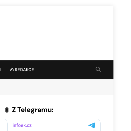
I
✍️REDAKCE
Z Telegramu: