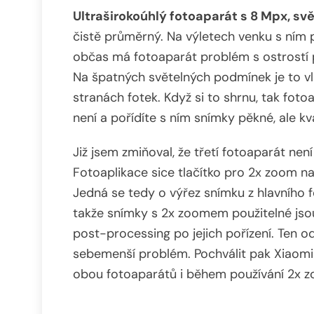
Ultraširokoúhlý fotoaparát s 8 Mpx, svě
čistě průměrný. Na výletech venku s ním p
občas má fotoaparát problém s ostrostí p
Na špatných světelných podmínek je to vl
stranách fotek. Když si to shrnu, tak fot
není a pořídíte s ním snímky pěkné, ale k
Již jsem zmiňoval, že třetí fotoaparát nen
Fotoaplikace sice tlačítko pro 2x zoom nabí
Jedná se tedy o výřez snímku z hlavního 
takže snímky s 2x zoomem použitelné jsou 
post-processing po jejich pořízení. Ten
sebemenší problém. Pochválit pak Xiaomi
obou fotoaparátů i během používání 2x 