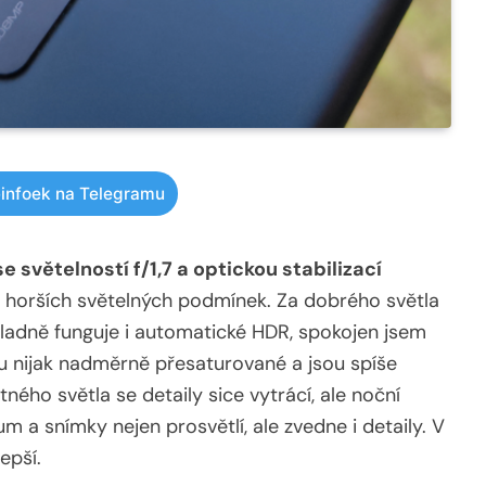
infoek na Telegramu
 světelností f/1,7 a optickou stabilizací
i horších světelných podmínek. Za dobrého světla
íkladně funguje i automatické HDR, spokojen jsem
ou nijak nadměrně přesaturované a jsou spíše
ného světla se detaily sice vytrácí, ale noční
šum a snímky nejen prosvětlí, ale zvedne i detaily. V
epší.