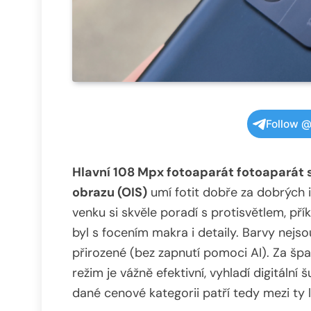
Follow @
Hlavní 108 Mpx fotoaparát fotoaparát se
obrazu (OIS)
umí fotit dobře za dobrých 
venku si skvěle poradí s protisvětlem, př
byl s focením makra i detaily. Barvy nejs
přirozené (bez zapnutí pomoci AI). Za špat
režim je vážně efektivní, vyhladí digitální 
dané cenové kategorii patří tedy mezi ty l