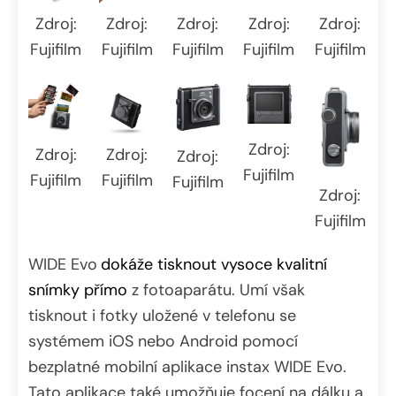
Zdroj:
Zdroj:
Zdroj:
Zdroj:
Zdroj:
Fujifilm
Fujifilm
Fujifilm
Fujifilm
Fujifilm
Zdroj:
Zdroj:
Zdroj:
Zdroj:
Fujifilm
Fujifilm
Fujifilm
Fujifilm
Zdroj:
Fujifilm
WIDE Evo
dokáže tisknout vysoce kvalitní
snímky přímo
z fotoaparátu. Umí však
tisknout i fotky uložené v telefonu se
systémem iOS nebo Android pomocí
bezplatné mobilní aplikace instax WIDE Evo.
Tato aplikace také umožňuje focení na dálku a