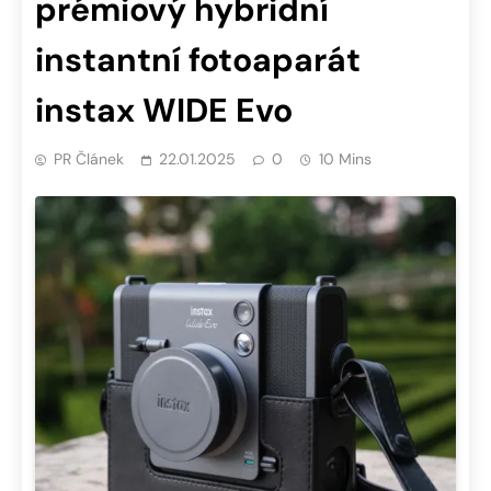
prémiový hybridní
instantní fotoaparát
instax WIDE Evo
PR Článek
22.01.2025
0
10 Mins