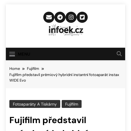
Skip
to
content
Infoek.cz
Web Věnující Se Technologickým
Novinkám
MENU
Home
Fujifilm
Fujifilm představil prémiový hybridní instantní fotoaparát instax
WIDE Evo
Fotoaparáty A Tiskárny
Fujifilm
Fujifilm představil