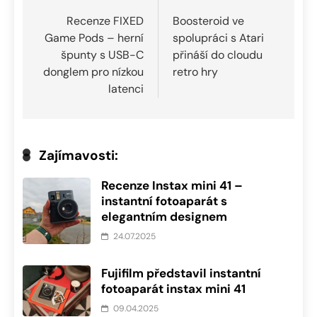
pro
Recenze FIXED
Boosteroid ve
Game Pods – herní
spolupráci s Atari
příspěvek
špunty s USB-C
přináší do cloudu
donglem pro nízkou
retro hry
latenci
Zajímavosti:
Recenze Instax mini 41 –
instantní fotoaparát s
elegantním designem
24.07.2025
Fujifilm představil instantní
fotoaparát instax mini 41
09.04.2025