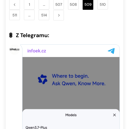
1
…
507
508
509
510
511
…
514
Z Telegramu: