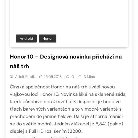
Android
Honor
Honor 10 – Designová novinka přichází na
náš trh
Adolf Pupík
15.05.2018
0
3 Mins
Čínská společnost Honor na náš trh uvádí novou
vlajkovou loď Honor 10. Novinka láká na skleněná záda,
která působivě odráží světlo. K dispozici je hned ve
třech barevných variantách a to v modré variantě s
přechodem do jemně fialové. Další je stříbrná měnící
se do světle modré. Jedním z lákadel je 5,84“ (palce)
displej s Full HD rozlišením (2280…