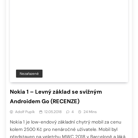
Nezařazené
Nokia 1 – Levný základ se svižným
Androidem Go (RECENZE)
Adolf Pupík
12.05.2018
4
24 Mins
Nokia 1 je low-endový základní chytrý mobil za cenu
kolem 2500 Kč pro nenáročné uživatele. Mobil byl
představen na veletrhu MWC 2018 v Barceloně a láká