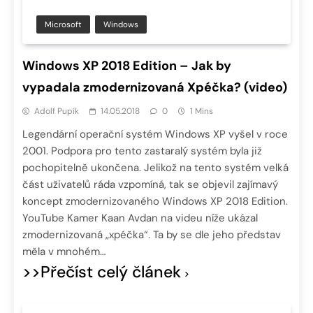
Microsoft
Windows
Windows XP 2018 Edition – Jak by
vypadala zmodernizovaná Xpéčka? (video)
Adolf Pupík
14.05.2018
0
1 Mins
Legendární operační systém Windows XP vyšel v roce
2001. Podpora pro tento zastaralý systém byla již
pochopitelně ukončena. Jelikož na tento systém velká
část uživatelů ráda vzpomíná, tak se objevil zajímavý
koncept zmodernizovaného Windows XP 2018 Edition.
YouTube Kamer Kaan Avdan na videu níže ukázal
zmodernizovaná „xpéčka“. Ta by se dle jeho představ
měla v mnohém…
>>Přečíst celý článek