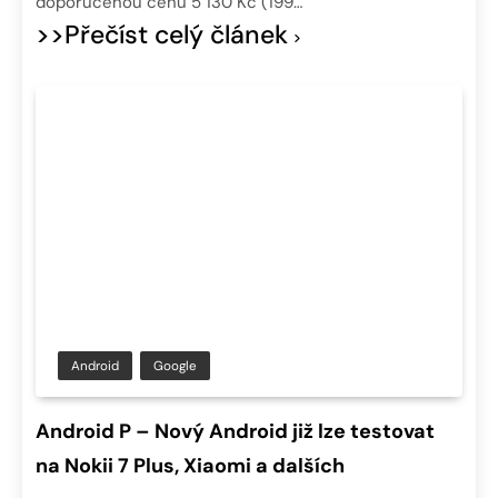
doporučenou cenu 5 130 Kč (199…
>>Přečíst celý článek
Android
Google
Android P – Nový Android již lze testovat
na Nokii 7 Plus, Xiaomi a dalších