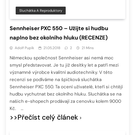
Sluchátka A Reproduktory
Sennheiser PXC 550 – Užijte si hudbu
naplno bez okolního hluku (RECENZE)
Adolf Pupík
21.05.2018
2
21 Mins
Německou společnost Sennheiser asi nemá moc
smysl představovat. Je tu již desítky let a patří mezi
významné výrobce kvalitní audiotechniky. V této
recenzi se podíváme na špičková sluchátka
Sennheiser PXC 550. Ta ocení uživatelé, kteří si chtějí
hudbu vychutnat bez okolního hluku. Sluchátka se na
našich e-shopech prodávají za cenovku kolem 9000
Kč. …
>>Přečíst celý článek