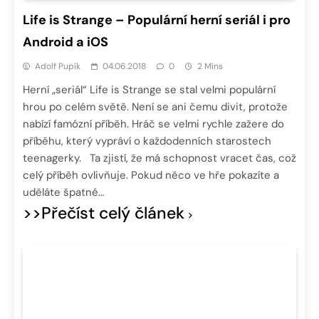
Life is Strange – Populární herní seriál i pro
Android a iOS
Adolf Pupík
04.06.2018
0
2 Mins
Herní „seriál“ Life is Strange se stal velmi populární
hrou po celém světě. Není se ani čemu divit, protože
nabízí famózní příběh. Hráč se velmi rychle zažere do
příběhu, který vypráví o každodenních starostech
teenagerky. Ta zjistí, že má schopnost vracet čas, což
celý příběh ovlivňuje. Pokud něco ve hře pokazíte a
uděláte špatné…
>>Přečíst celý článek