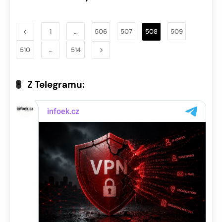
1
…
506
507
508
509
510
…
514
Z Telegramu: