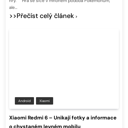
hry. Hra se sice v mnohém podobá Pokémonům,
ale…
>>Přečíst celý článek
Android
Xiaomi
Xiaomi Redmi 6 – Unikají fotky a informace
o chystaném levném mobilu