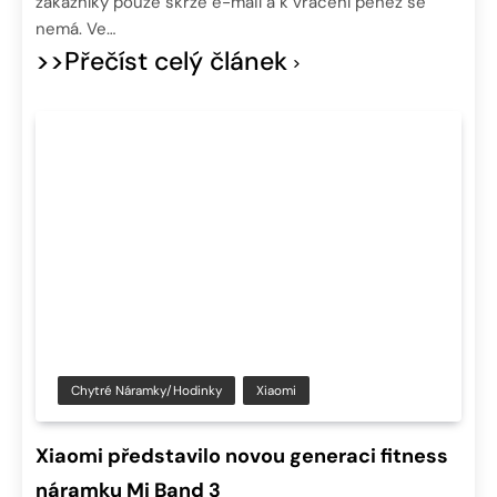
zákazníky pouze skrze e-mail a k vrácení peněz se
nemá. Ve…
>>Přečíst celý článek
Chytré Náramky/hodinky
Xiaomi
Xiaomi představilo novou generaci fitness
náramku Mi Band 3