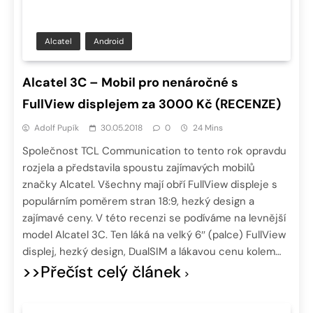
Alcatel
Android
Alcatel 3C – Mobil pro nenáročné s
FullView displejem za 3000 Kč (RECENZE)
Adolf Pupík
30.05.2018
0
24 Mins
Společnost TCL Communication to tento rok opravdu
rozjela a představila spoustu zajímavých mobilů
značky Alcatel. Všechny mají obří FullView displeje s
populárním poměrem stran 18:9, hezký design a
zajímavé ceny. V této recenzi se podíváme na levnější
model Alcatel 3C. Ten láká na velký 6″ (palce) FullView
displej, hezký design, DualSIM a lákavou cenu kolem…
>>Přečíst celý článek