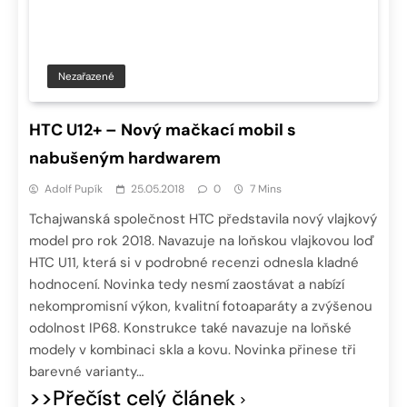
Nezařazené
HTC U12+ – Nový mačkací mobil s
nabušeným hardwarem
Adolf Pupík
25.05.2018
0
7 Mins
Tchajwanská společnost HTC představila nový vlajkový
model pro rok 2018. Navazuje na loňskou vlajkovou loď
HTC U11, která si v podrobné recenzi odnesla kladné
hodnocení. Novinka tedy nesmí zaostávat a nabízí
nekompromisní výkon, kvalitní fotoaparáty a zvýšenou
odolnost IP68. Konstrukce také navazuje na loňské
modely v kombinaci skla a kovu. Novinka přinese tři
barevné varianty…
>>Přečíst celý článek