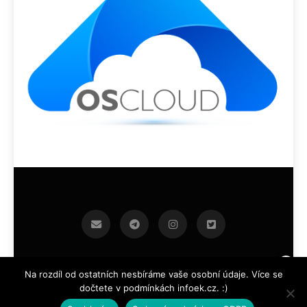
infoek.cz 2026.Developed By
.
BlazeThemes
Na rozdíl od ostatních nesbíráme vaše osobní údaje. Více se
dočtete v podmínkách infoek.cz. :)