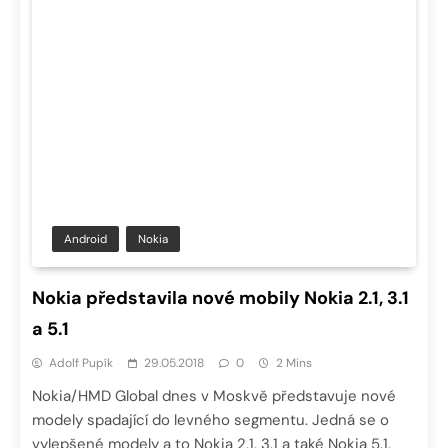
Android
Nokia
Nokia představila nové mobily Nokia 2.1, 3.1
a 5.1
Adolf Pupík
29.05.2018
0
2 Mins
Nokia/HMD Global dnes v Moskvě představuje nové
modely spadající do levného segmentu. Jedná se o
vylepšené modely a to Nokia 2.1, 3.1 a také Nokia 5.1.