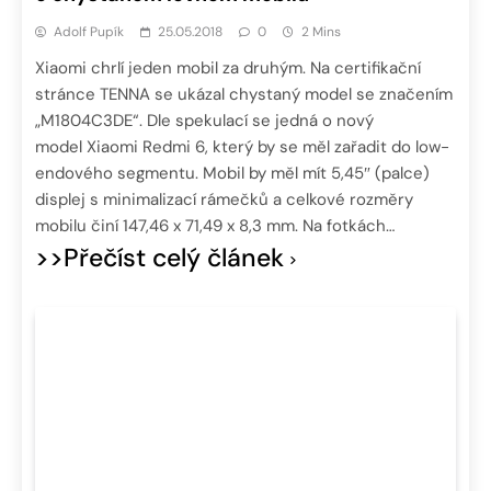
Adolf Pupík
25.05.2018
0
2 Mins
Xiaomi chrlí jeden mobil za druhým. Na certifikační
stránce TENNA se ukázal chystaný model se značením
„M1804C3DE“. Dle spekulací se jedná o nový
model Xiaomi Redmi 6, který by se měl zařadit do low-
endového segmentu. Mobil by měl mít 5,45″ (palce)
displej s minimalizací rámečků a celkové rozměry
mobilu činí 147,46 x 71,49 x 8,3 mm. Na fotkách…
>>Přečíst celý článek