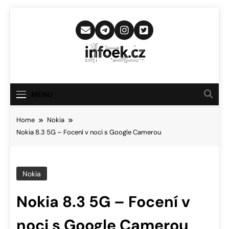
Skip
to
content
Infoek.cz
Web Věnující Se Technologickým
Novinkám
MENU
Home
Nokia
Nokia 8.3 5G – Focení v noci s Google Camerou
Nokia
Nokia 8.3 5G – Focení v
noci s Google Camerou