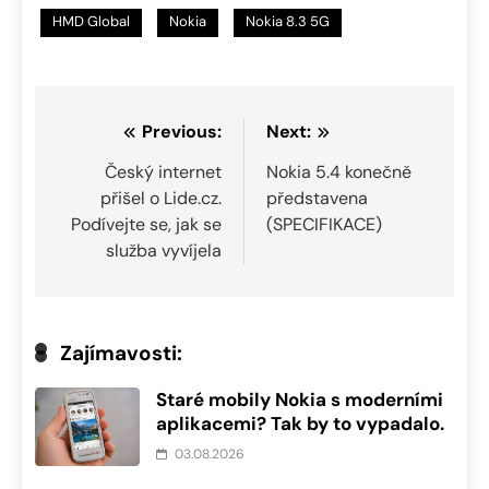
HMD Global
Nokia
Nokia 8.3 5G
Navigace
Previous:
Next:
pro
Český internet
Nokia 5.4 konečně
přišel o Lide.cz.
představena
příspěvek
Podívejte se, jak se
(SPECIFIKACE)
služba vyvíjela
Zajímavosti:
Staré mobily Nokia s moderními
aplikacemi? Tak by to vypadalo.
03.08.2026