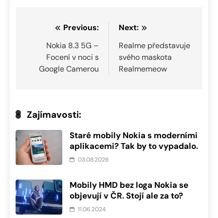
Navigace
Previous:
Next:
pro
Nokia 8.3 5G –
Realme představuje
Focení v noci s
svého maskota
příspěvek
Google Camerou
Realmemeow
Zajímavosti:
Staré mobily Nokia s moderními
aplikacemi? Tak by to vypadalo.
03.08.2026
Mobily HMD bez loga Nokia se
objevují v ČR. Stojí ale za to?
11.06.2024