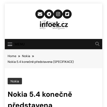
Skip
to
content
Infoek.cz
Web Věnující Se Technologickým
Novinkám
MENU
Home
Nokia
Nokia 5.4 konečně představena (SPECIFIKACE)
Nokia
Nokia 5.4 konečně
představena