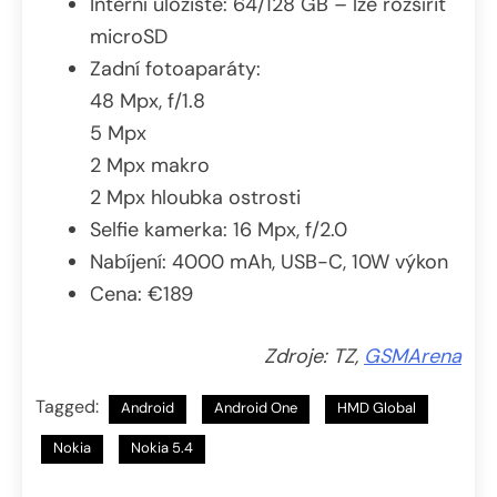
Interní úložiště: 64/128 GB – lze rozšířit
microSD
Zadní fotoaparáty:
48 Mpx, f/1.8
5 Mpx
2 Mpx makro
2 Mpx hloubka ostrosti
Selfie kamerka: 16 Mpx, f/2.0
Nabíjení: 4000 mAh, USB-C, 10W výkon
Cena: €189
Zdroje: TZ,
GSMArena
Tagged:
Android
Android One
HMD Global
Nokia
Nokia 5.4