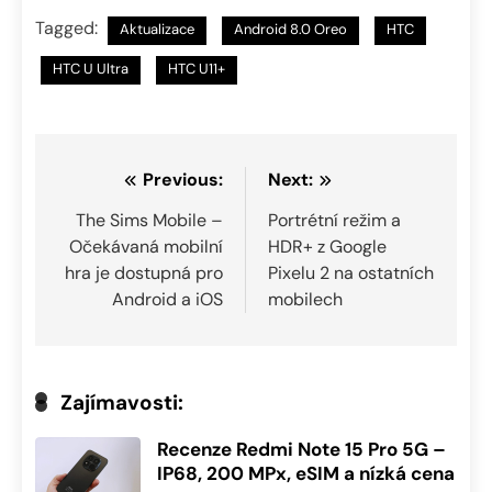
Tagged:
Aktualizace
Android 8.0 Oreo
HTC
HTC U Ultra
HTC U11+
Navigace
Previous:
Next:
pro
The Sims Mobile –
Portrétní režim a
Očekávaná mobilní
HDR+ z Google
příspěvek
hra je dostupná pro
Pixelu 2 na ostatních
Android a iOS
mobilech
Zajímavosti:
Recenze Redmi Note 15 Pro 5G –
IP68, 200 MPx, eSIM a nízká cena