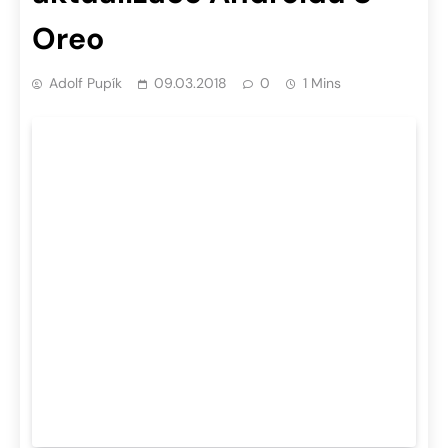
Oreo
Adolf Pupík
09.03.2018
0
1 Mins