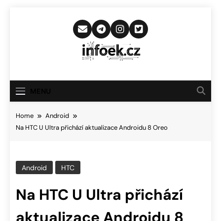
Skip
to
content
Infoek.cz
Web Věnující Se Technologickým
Novinkám
MENU
Home
Android
Na HTC U Ultra přichází aktualizace Androidu 8 Oreo
Android
HTC
Na HTC U Ultra přichází
aktualizace Androidu 8