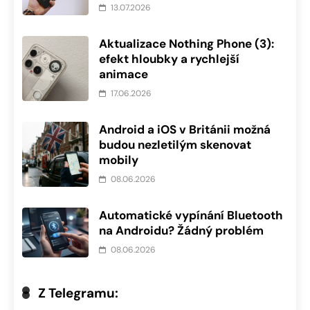
13.07.2026
Aktualizace Nothing Phone (3):
efekt hloubky a rychlejší
animace
17.06.2026
Android a iOS v Británii možná
budou nezletilým skenovat
mobily
08.06.2026
Automatické vypínání Bluetooth
na Androidu? Žádný problém
08.06.2026
Z Telegramu: