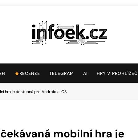
Infoek.cz
Web Věnující Se Technologickým Novinkám
SH
RECENZE
TELEGRAM
AI
HRY V PROHLÍŽEČ
í hra je dostupná pro Android a iOS
čekávaná mobilní hra je