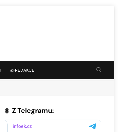
I
✍️REDAKCE
Z Telegramu: