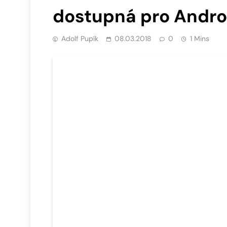
dostupná pro Andro
Adolf Pupík
08.03.2018
0
1 Mins