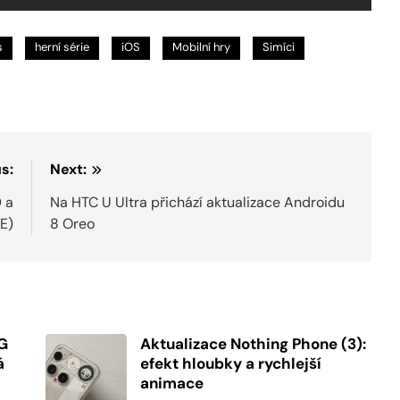
s
herní série
iOS
Mobilní hry
Simíci
s:
Next:
0 a
Na HTC U Ultra přichází aktualizace Androidu
E)
8 Oreo
5G
Aktualizace Nothing Phone (3):
á
efekt hloubky a rychlejší
animace