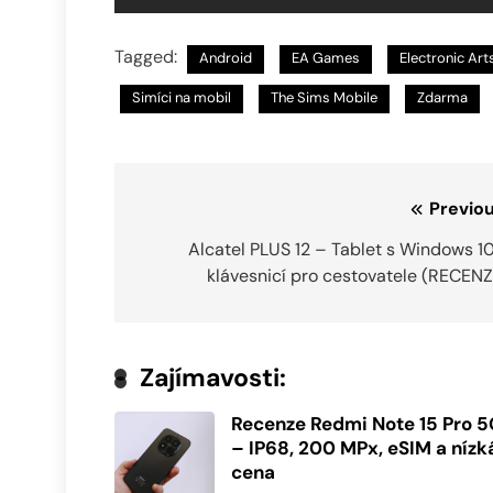
Tagged:
Android
EA Games
Electronic Art
Simíci na mobil
The Sims Mobile
Zdarma
Navigace
Previou
pro
Alcatel PLUS 12 – Tablet s Windows 1
klávesnicí pro cestovatele (RECENZ
příspěvek
Zajímavosti:
Recenze Redmi Note 15 Pro 
– IP68, 200 MPx, eSIM a nízk
cena