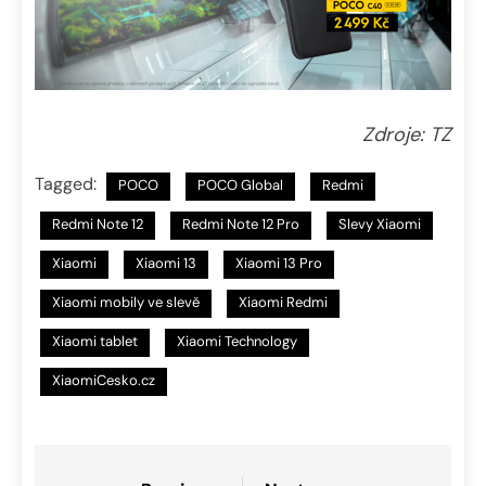
Zdroje: TZ
Tagged:
POCO
POCO Global
Redmi
Redmi Note 12
Redmi Note 12 Pro
Slevy Xiaomi
Xiaomi
Xiaomi 13
Xiaomi 13 Pro
Xiaomi mobily ve slevě
Xiaomi Redmi
Xiaomi tablet
Xiaomi Technology
XiaomiCesko.cz