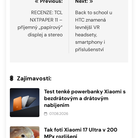
Navigace
Previous:
Next:
pro
RECENZE: TCL
Back to school u
NXTPAPER 11 –
HTC znamená
příspěvek
příjemný „papírový“
levnější VR
displej a stereo
headsety,
smartphony i
příslušenství
Zajímavosti:
Test tenké powerbanky Xiaomi s
bezdrátovým a drátovým
nabíjením
07.08.2026
Tak fotí Xiaomi 17 Ultra v 200
MPx rozlišení