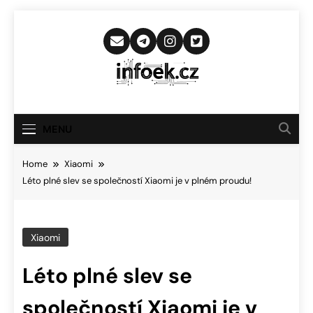
Skip
to
content
Infoek.cz
Web Věnující Se Technologickým
Novinkám
MENU
Home
Xiaomi
Léto plné slev se společností Xiaomi je v plném proudu!
Xiaomi
Léto plné slev se
společností Xiaomi je v