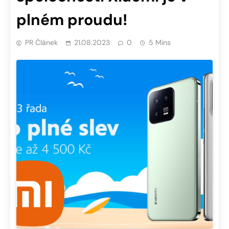
plném proudu!
PR Článek
21.08.2023
0
5 Mins