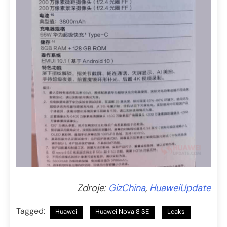
Zdroje:
GizChina
,
HuaweiUpdate
Tagged:
Huawei
Huawei Nova 8 SE
Leaks