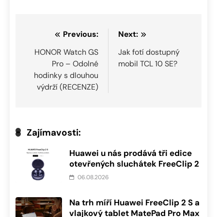
Navigace
Previous:
Next:
pro
HONOR Watch GS
Jak fotí dostupný
Pro – Odolné
mobil TCL 10 SE?
příspěvek
hodinky s dlouhou
výdrží (RECENZE)
Zajímavosti:
Huawei u nás prodává tři edice
otevřených sluchátek FreeClip 2
06.08.2026
Na trh míří Huawei FreeClip 2 S a
vlajkový tablet MatePad Pro Max