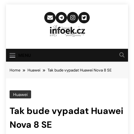
Skip
to
content
Infoek.cz
Web Věnující Se Technologickým
Novinkám
MENU
Home
Huawei
Tak bude vypadat Huawei Nova 8 SE
Huawei
Tak bude vypadat Huawei
Nova 8 SE