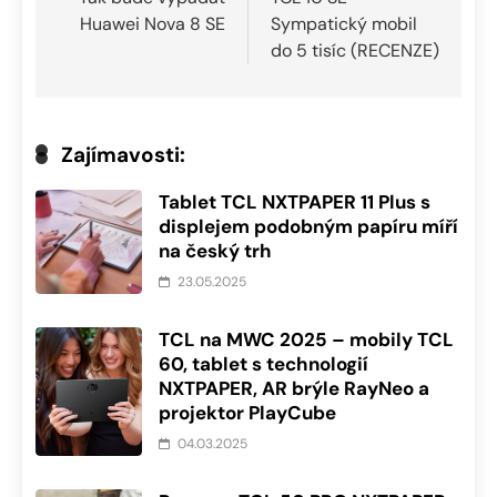
pro
Huawei Nova 8 SE
Sympatický mobil
příspěvek
do 5 tisíc (RECENZE)
Zajímavosti:
Tablet TCL NXTPAPER 11 Plus s
displejem podobným papíru míří
na český trh
23.05.2025
TCL na MWC 2025 – mobily TCL
60, tablet s technologií
NXTPAPER, AR brýle RayNeo a
projektor PlayCube
04.03.2025