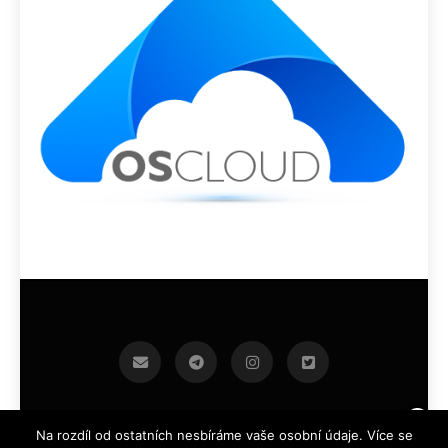
infoek.cz 2026.Developed By
.
BlazeThemes
Na rozdíl od ostatních nesbíráme vaše osobní údaje. Více se