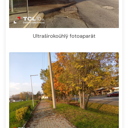
Ultraširokoúhlý fotoaparát