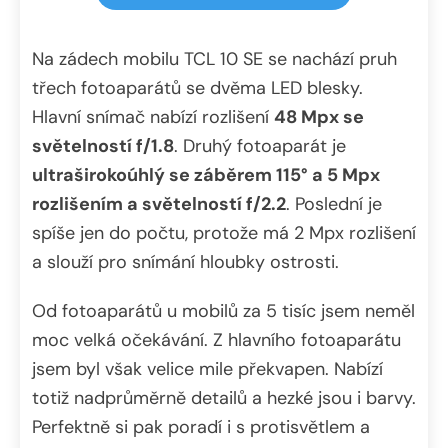
Na zádech mobilu TCL 10 SE se nachází pruh
třech fotoaparátů se dvěma LED blesky.
Hlavní snímač nabízí rozlišení
48 Mpx se
světelností f/1.8
. Druhý fotoaparát je
ultraširokoúhlý se záběrem 115° a 5 Mpx
rozlišením a světelností f/2.2
. Poslední je
spíše jen do počtu, protože má 2 Mpx rozlišení
a slouží pro snímání hloubky ostrosti.
Od fotoaparátů u mobilů za 5 tisíc jsem neměl
moc velká očekávání. Z hlavního fotoaparátu
jsem byl však velice mile překvapen. Nabízí
totiž nadprůměrně detailů a hezké jsou i barvy.
Perfektně si pak poradí i s protisvětlem a