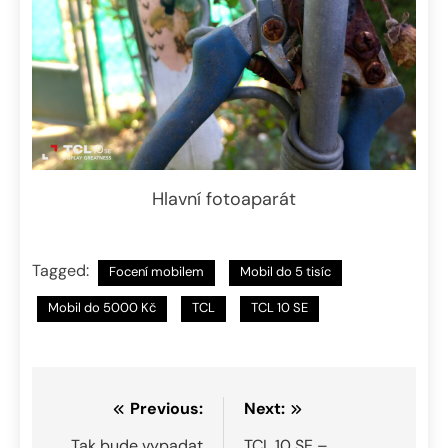
Hlavní fotoaparát
Tagged:
Focení mobilem
Mobil do 5 tisíc
Mobil do 5000 Kč
TCL
TCL 10 SE
Navigace
Previous:
Next:
Tak bude vypadat
TCL 10 SE –