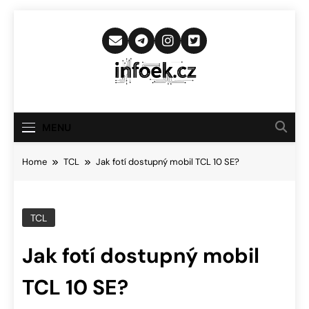
Skip
to
content
Infoek.cz
Web Věnující Se Technologickým
Novinkám
MENU
Home
TCL
Jak fotí dostupný mobil TCL 10 SE?
TCL
Jak fotí dostupný mobil
TCL 10 SE?