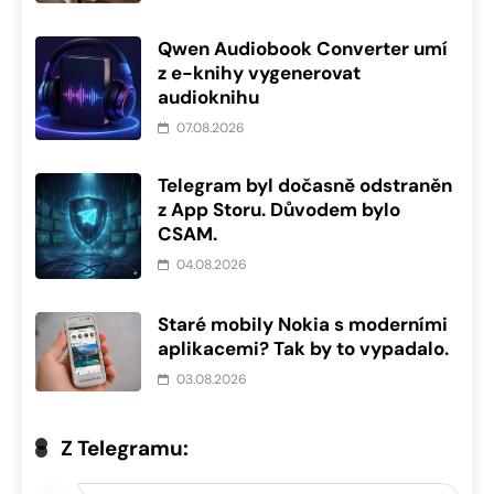
Qwen Audiobook Converter umí
z e-knihy vygenerovat
audioknihu
07.08.2026
Telegram byl dočasně odstraněn
z App Storu. Důvodem bylo
CSAM.
04.08.2026
Staré mobily Nokia s moderními
aplikacemi? Tak by to vypadalo.
03.08.2026
Z Telegramu: