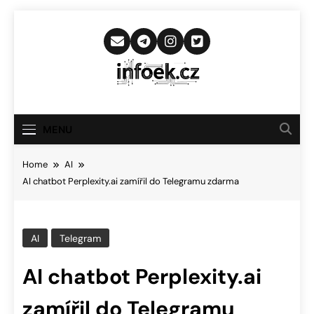
Skip
to
content
Infoek.cz
Web Věnující Se Technologickým
Novinkám
MENU
Home
AI
AI chatbot Perplexity.ai zamířil do Telegramu zdarma
AI
Telegram
AI chatbot Perplexity.ai
zamířil do Telegramu