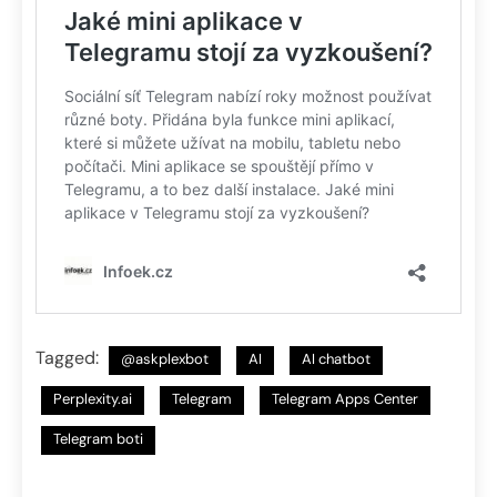
Tagged:
@askplexbot
AI
AI chatbot
Perplexity.ai
Telegram
Telegram Apps Center
Telegram boti