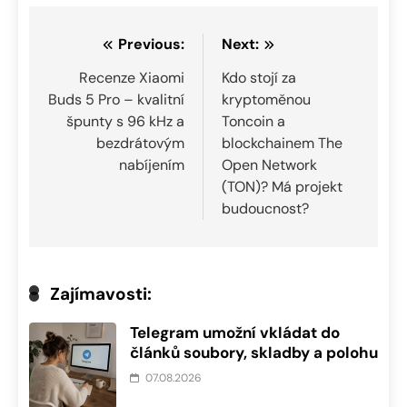
Navigace
Previous:
Next:
pro
Recenze Xiaomi
Kdo stojí za
Buds 5 Pro – kvalitní
kryptoměnou
příspěvek
špunty s 96 kHz a
Toncoin a
bezdrátovým
blockchainem The
nabíjením
Open Network
(TON)? Má projekt
budoucnost?
Zajímavosti:
Telegram umožní vkládat do
článků soubory, skladby a polohu
07.08.2026