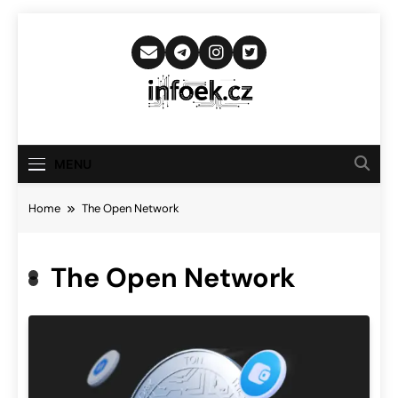
Skip
to
content
Infoek.cz
Web Věnující Se Technologickým
Novinkám
MENU
Home
The Open Network
The Open Network