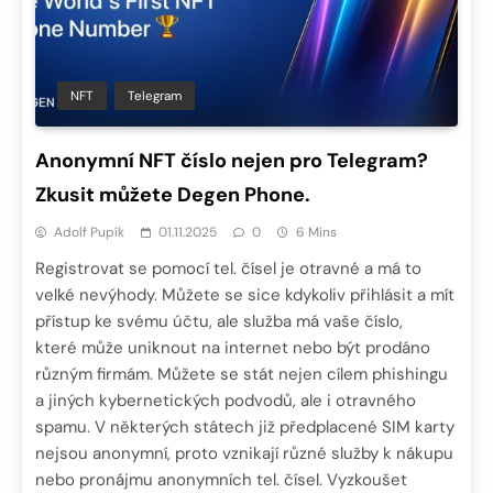
NFT
Telegram
Anonymní NFT číslo nejen pro Telegram?
Zkusit můžete Degen Phone.
Adolf Pupík
01.11.2025
0
6 Mins
Registrovat se pomocí tel. čísel je otravné a má to
velké nevýhody. Můžete se sice kdykoliv přihlásit a mít
přístup ke svému účtu, ale služba má vaše číslo,
které může uniknout na internet nebo být prodáno
různým firmám. Můžete se stát nejen cílem phishingu
a jiných kybernetických podvodů, ale i otravného
spamu. V některých státech již předplacené SIM karty
nejsou anonymní, proto vznikají různé služby k nákupu
nebo pronájmu anonymních tel. čísel. Vyzkoušet