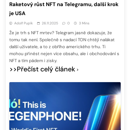
Raketový růst NFT na Telegramu, další krok
je USA
Adolf Pupík
26.11.2025
0
3 Mins
Že je trh s NFT mrtev? Telegram jasně dokazuje, že
tomu tak není. Společně s nadací TON chtějí nalákat
další uživatele, a to z obřího amerického trhu. Ti
mohou přinést nejen více obsahu, ale i obchodování s
NFT a tím pádem i zisky.
>>Přečíst celý článek