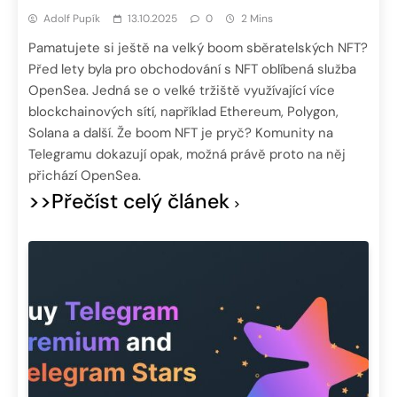
Adolf Pupík
13.10.2025
0
2 Mins
Pamatujete si ještě na velký boom sběratelských NFT?
Před lety byla pro obchodování s NFT oblíbená služba
OpenSea. Jedná se o velké tržiště využívající více
blockchainových sítí, například Ethereum, Polygon,
Solana a další. Že boom NFT je pryč? Komunity na
Telegramu dokazují opak, možná právě proto na něj
přichází OpenSea.
>>Přečíst celý článek