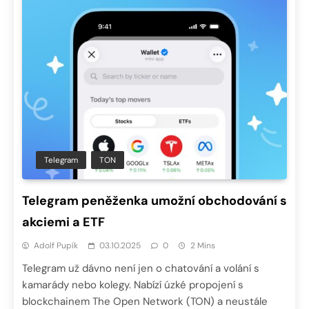
Telegram
TON
Telegram peněženka umožní obchodování s
akciemi a ETF
Adolf Pupík
03.10.2025
0
2 Mins
Telegram už dávno není jen o chatování a volání s
kamarády nebo kolegy. Nabízí úzké propojení s
blockchainem The Open Network (TON) a neustále