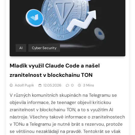
AI
Cyber Security
Mladík využil Claude Code a našel
zranitelnost v blockchainu TON
Adolf Pupík
12.05.2026
0
3 Mins
V různých komunitních skupinách na Telegramu se
objevila informace, že teenager objevil kritickou
zranitelnost v blockchainu TON, a to s využitím AI
nástroje. Všechny takové informace o zranitelnostech
v TONu a Telegramu je nutné brát s rezervou, protože
se většinou nezakládají na pravdě. Tentokrát se však