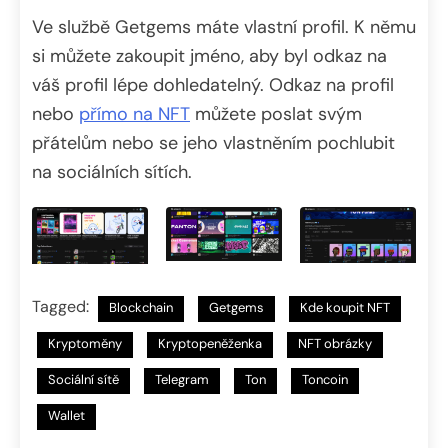
Ve službě Getgems máte vlastní profil. K němu
si můžete zakoupit jméno, aby byl odkaz na
váš profil lépe dohledatelný. Odkaz na profil
nebo
přímo na NFT
můžete poslat svým
přátelům nebo se jeho vlastněním pochlubit
na sociálních sítích.
Tagged:
Blockchain
Getgems
Kde koupit NFT
Kryptoměny
Kryptopeněženka
NFT obrázky
Sociální sítě
Telegram
Ton
Toncoin
Wallet