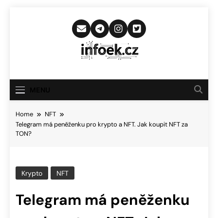
Skip
to
content
Infoek.cz
Web Věnující Se Technologickým
Novinkám
MENU
Home
NFT
Telegram má peněženku pro krypto a NFT. Jak koupit NFT za
TON?
Krypto
NFT
Telegram má peněženku