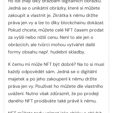
ho lidi znají díky dražbám digitálních obrázků.
Jedná se o unikátní obrázky, které si můžete
zakoupit a vlastnit je. Zkrátka k němu držíte
práva jen vy a lze to díky blockchainu dokázat.
Pokud chcete, můžete celé NFT časem prodat
za vyšší nebo nižší cenu. Není to ale jen o
obrázcích, ale tvůrci mohou vytvářet další
formy obsahu např. hudební skladby.
K čemu mi může NFT být dobré? Na to si musí
každý odpovědět sám. Jedná se o digitální
majetek a po jeho zakoupení k němu držíte
práva jen vy. Používat ho můžete dle vlastního
uvážení. Nutno však zdůraznit, že po prodeji
daného NFT prodáváte také právě k němu.