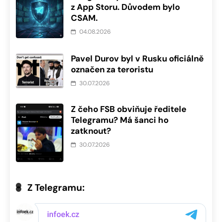
z App Storu. Důvodem bylo
CSAM.
04.08.2026
Pavel Durov byl v Rusku oficiálně
označen za teroristu
30.07.2026
Z čeho FSB obviňuje ředitele
Telegramu? Má šanci ho
zatknout?
30.07.2026
Z Telegramu: