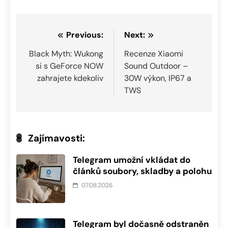
Navigace
Previous:
Next:
pro
Black Myth: Wukong
Recenze Xiaomi
si s GeForce NOW
Sound Outdoor –
příspěvek
zahrajete kdekoliv
30W výkon, IP67 a
TWS
Zajímavosti:
Telegram umožní vkládat do
článků soubory, skladby a polohu
07.08.2026
Telegram byl dočasně odstraněn