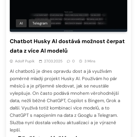
AI
Telegram
Chatbot Husky AI dostává možnost čerpat
data z více AI modelů
Adolf Pupík
27.03.2025
0
3 Mins
AI chatbotů je dnes opravdu dost a já využívám
poměrně mladý projekt Husky AI. Používám ho pár
měsíců a je příjemné sledovat, jak se neustále
vylepšuje. On často podává mnohem věrohodnější
data, nežli běžné ChatGPT, Copilot s Bingem, Grok a
další. Využívá totiž kombinaci více modelů, a to
ChatGPT s napojením na data z Googlu a Telegram.
Služba nyní dostala velkou aktualizaci a je výrazně
lepší.