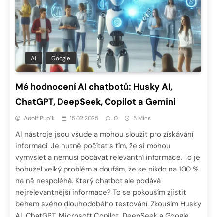
AI
Google
Mé hodnocení AI chatbotů: Husky AI,
ChatGPT, DeepSeek, Copilot a Gemini
Adolf Pupík
15.02.2025
0
5 Mins
AI nástroje jsou všude a mohou sloužit pro získávání
informací. Je nutné počítat s tím, že si mohou
vymýšlet a nemusí podávat relevantní informace. To je
bohužel velký problém a doufám, že se nikdo na 100 %
na ně nespoléhá. Který chatbot ale podává
nejrelevantnější informace? To se pokouším zjistit
během svého dlouhodobého testování. Zkouším Husky
AI, ChatGPT, Microsoft Copilot, DeepSeek a Google