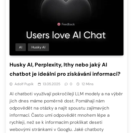
AI
Husky AI
Husky AI, Perplexity, Ithy nebo jaký AI
chatbot je ideální pro získávání informací?
Adolf Pupík
13.05.2025
0
12 Mins
AI chatboti využívají pokročilejí LLM modely a na výběr
jich dnes máme poměrně dost. Pomáhají nám
odpovědět na otázky a najít spoustu zajímavých
informací. Často umí odpovědět mnohem lépe a
rychleji, než se k informacím proklikat deseti
webovými stránkami v Googlu. Jaké chatboty