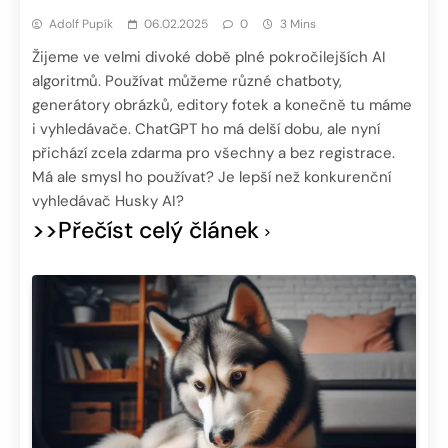
Adolf Pupík
06.02.2025
0
3 Mins
Žijeme ve velmi divoké době plné pokročilejších AI
algoritmů. Používat můžeme různé chatboty,
generátory obrázků, editory fotek a konečně tu máme
i vyhledávače. ChatGPT ho má delší dobu, ale nyní
přichází zcela zdarma pro všechny a bez registrace.
Má ale smysl ho používat? Je lepší než konkurenční
vyhledávač Husky AI?
>>Přečíst celý článek