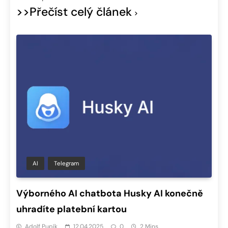
>>Přečíst celý článek
AI
Telegram
Výborného AI chatbota Husky AI konečně
uhradíte platební kartou
Adolf Pupík
12.04.2025
0
2 Mins