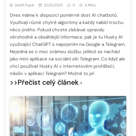
Adolf Pupík
20.02.2025
0
4 Mins
Dnes máme k dispozici poměrně dost AI chatbotů.
Využívají různé chytré algoritmy a každý nabízí trochu
něco jiného. Pokud chcete získávat opravdu
věrohodné a obsáhlejší informace, pak je tu Husky AI
využívající ChatGPT s napojením na Google a Telegram.
Nejedná se o moc známou službu, jelikož se nachází
jako mini aplikace na sociální síti Telegram. Co když ale
chci používat Husky AI v internetovém prohlížeči,
nikoliv v aplikaci Telegram? Možné to je!
>>Přečíst celý článek