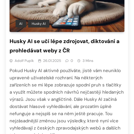
AI
Husky AI
Husky AI se učí lépe zdrojovat, diktování a
prohledávat weby z ČR
Adolf Pupík
26.01.2025
0
3 Mins
Pokud Husky AI aktivně používáte, jistě vám neuniklo
upravené uživatelské rozhraní. Na některých
zařízeních se mi lépe zobrazuje spodní pruh s tlačítky
a využít můžete spodních návrhů nejčastěji hledaných
výrazů. Jsou však v angličtině. Dále Husky AI začíná
dostávat hlasové vyhledávání, ale prozatím úplně
nefunguje a nejspíš se na něm ještě pracuje. Tou
nejzásadnější změnou jsou výsledky, které nyní více
vyhledávají z českých zpravodajských webů a dalších