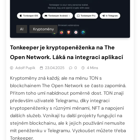
AI
Kryptoměny
Tonkeeper je kryptopeněženka na The
Open Network. Láká na integraci aplikací
Adolf Pupík
23.04.2025
0
4 Mins
Kryptoměny zná každý, ale na měnu TON s
blockchainem The Open Network se často zapomíná.
Přitom toho umí nabídnout poměrně dost. TON znají
především uživatelé Telegramu, díky integraci
kryptopeněženky s různými měnami, NFT a napojení
dalších služeb. Vznikají tu další projekty fungující na
stejném blockchainu, ale k jejich používání nemusíte
mít peněženku v Telegramu. Vyzkoušet můžete třeba
Tonkeeper.