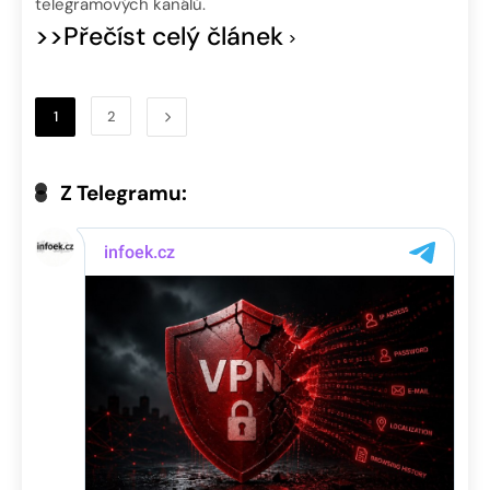
telegramových kanálů.
>>Přečíst celý článek
1
2
Z Telegramu: