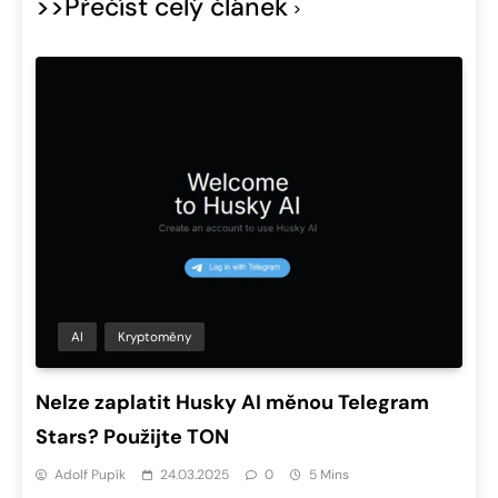
>>Přečíst celý článek
AI
Kryptoměny
Nelze zaplatit Husky AI měnou Telegram
Stars? Použijte TON
Adolf Pupík
24.03.2025
0
5 Mins