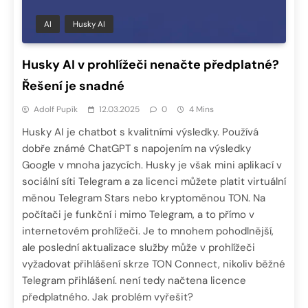
AI
Husky AI
Husky AI v prohlížeči nenačte předplatné?
Řešení je snadné
Adolf Pupík
12.03.2025
0
4 Mins
Husky AI je chatbot s kvalitními výsledky. Používá
dobře známé ChatGPT s napojením na výsledky
Google v mnoha jazycích. Husky je však mini aplikací v
sociální síti Telegram a za licenci můžete platit virtuální
měnou Telegram Stars nebo kryptoměnou TON. Na
počítači je funkční i mimo Telegram, a to přímo v
internetovém prohlížeči. Je to mnohem pohodlnější,
ale poslední aktualizace služby může v prohlížeči
vyžadovat přihlášení skrze TON Connect, nikoliv běžné
Telegram přihlášení. není tedy načtena licence
předplatného. Jak problém vyřešit?