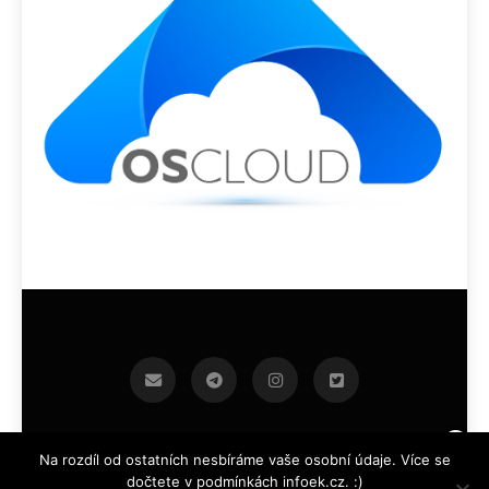
infoek.cz 2026.Developed By
.
BlazeThemes
Na rozdíl od ostatních nesbíráme vaše osobní údaje. Více se
dočtete v podmínkách infoek.cz. :)