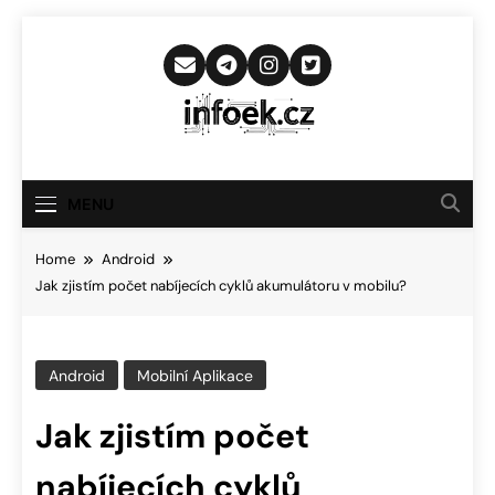
Skip
to
content
Infoek.cz
Web Věnující Se Technologickým
Novinkám
MENU
Home
Android
Jak zjistím počet nabíjecích cyklů akumulátoru v mobilu?
Android
Mobilní Aplikace
Jak zjistím počet
nabíjecích cyklů