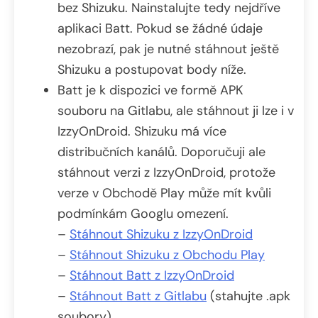
bez Shizuku. Nainstalujte tedy nejdříve
aplikaci Batt. Pokud se žádné údaje
nezobrazí, pak je nutné stáhnout ještě
Shizuku a postupovat body níže.
Batt je k dispozici ve formě APK
souboru na Gitlabu, ale stáhnout ji lze i v
IzzyOnDroid. Shizuku má více
distribučních kanálů. Doporučuji ale
stáhnout verzi z IzzyOnDroid, protože
verze v Obchodě Play může mít kvůli
podmínkám Googlu omezení.
–
Stáhnout Shizuku z IzzyOnDroid
–
Stáhnout Shizuku z Obchodu Play
–
Stáhnout Batt z IzzyOnDroid
–
Stáhnout Batt z Gitlabu
(stahujte .apk
soubory)