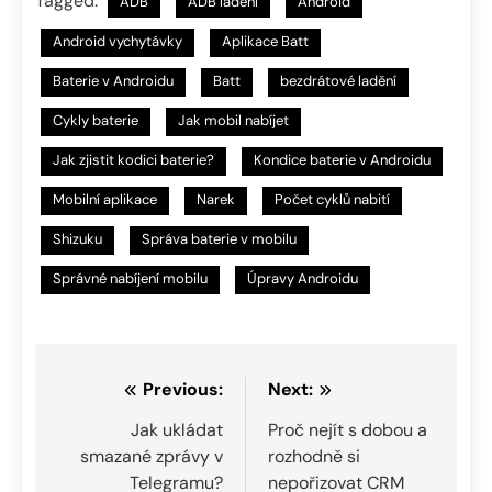
Tagged:
ADB
ADB ladění
Android
Android vychytávky
Aplikace Batt
Baterie v Androidu
Batt
bezdrátové ladění
Cykly baterie
Jak mobil nabíjet
Jak zjistit kodici baterie?
Kondice baterie v Androidu
Mobilní aplikace
Narek
Počet cyklů nabití
Shizuku
Správa baterie v mobilu
Správné nabíjení mobilu
Úpravy Androidu
Navigace
Previous:
Next:
pro
Jak ukládat
Proč nejít s dobou a
smazané zprávy v
rozhodně si
příspěvek
Telegramu?
nepořizovat CRM