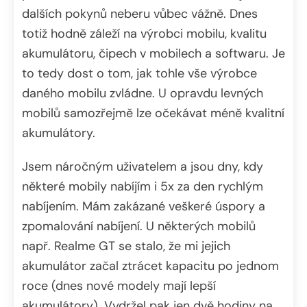
dalších pokynů neberu vůbec vážně. Dnes
totiž hodně záleží na výrobci mobilu, kvalitu
akumulátoru, čipech v mobilech a softwaru. Je
to tedy dost o tom, jak tohle vše výrobce
daného mobilu zvládne. U opravdu levných
mobilů samozřejmě lze očekávat méně kvalitní
akumulátory.
Jsem náročným uživatelem a jsou dny, kdy
některé mobily nabíjím i 5x za den rychlým
nabíjením. Mám zakázané veškeré úspory a
zpomalování nabíjení. U některých mobilů
např. Realme GT se stalo, že mi jejich
akumulátor začal ztrácet kapacitu po jednom
roce (dnes nové modely mají lepší
akumulátory). Vydržel pak jen dvě hodiny na