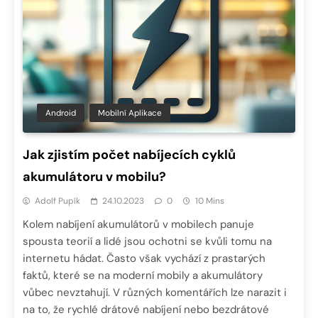
Android
Mobilní Aplikace
Jak zjistím počet nabíjecích cyklů
akumulátoru v mobilu?
Adolf Pupík
24.10.2023
0
10 Mins
Kolem nabíjení akumulátorů v mobilech panuje
spousta teorií a lidé jsou ochotni se kvůli tomu na
internetu hádat. Často však vychází z prastarých
faktů, které se na moderní mobily a akumulátory
vůbec nevztahují. V různých komentářích lze narazit i
na to, že rychlé drátové nabíjení nebo bezdrátové