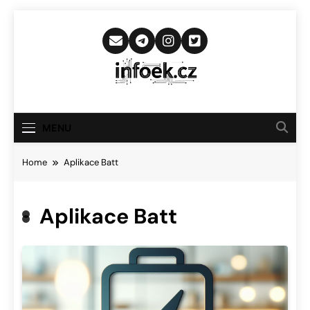
Skip
to
content
Infoek.cz
Web Věnující Se Technologickým
Novinkám
MENU
Home
Aplikace Batt
Aplikace Batt