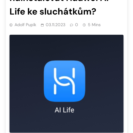
Life ke sluchátkům?
Adolf Pupík
03.11.2023
0
5 Mins