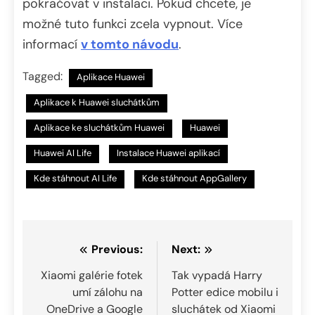
pokračovat v instalaci. Pokud chcete, je
možné tuto funkci zcela vypnout. Více
informací
v tomto návodu
.
Tagged:
Aplikace Huawei
Aplikace k Huawei sluchátkům
Aplikace ke sluchátkům Huawei
Huawei
Huawei AI Life
Instalace Huawei aplikací
Kde stáhnout AI Life
Kde stáhnout AppGallery
Navigace
Previous:
Next:
pro
Xiaomi galérie fotek
Tak vypadá Harry
umí zálohu na
Potter edice mobilu i
příspěvek
OneDrive a Google
sluchátek od Xiaomi