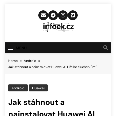
Skip
to
content
Infoek.cz
Web Věnující Se Technologickým
Novinkám
MENU
Home
Android
Jak stáhnout a nainstalovat Huawei AI Life ke sluchátkům?
Android
Huawei
Jak stáhnout a
nainstalovat Huawei AI