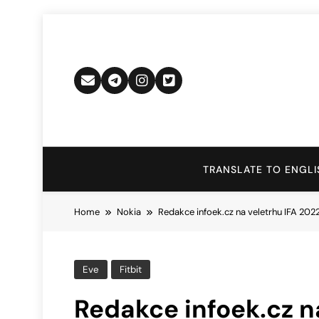
Skip
to
content
TRANSLATE TO ENGLI
Home
Nokia
Redakce infoek.cz na veletrhu IFA 2022
Eve
Fitbit
Redakce infoek.cz n