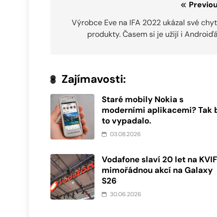
Navigace
Previou
pro
Výrobce Eve na IFA 2022 ukázal své chyt
produkty. Časem si je užijí i Androiď
příspěvek
Zajímavosti:
Staré mobily Nokia s
moderními aplikacemi? Tak 
to vypadalo.
03.08.2026
Vodafone slaví 20 let na KVI
mimořádnou akcí na Galaxy
S26
30.06.2026