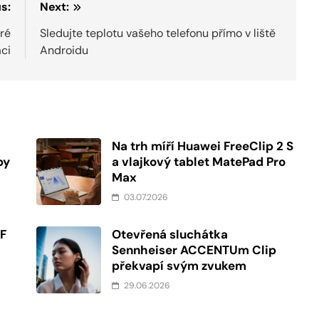
s:
Next:
ré
Sledujte teplotu vašeho telefonu přímo v liště
áci
Androidu
Na trh míří Huawei FreeClip 2 S
by
a vlajkový tablet MatePad Pro
Max
03.07.2026
FF
Otevřená sluchátka
Sennheiser ACCENTUm Clip
překvapí svým zvukem
29.06.2026