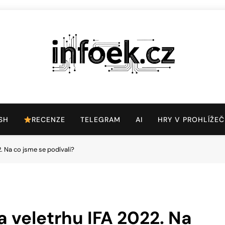
Infoek.cz
Web Věnující Se Technologickým Novinkám
SH
RECENZE
TELEGRAM
AI
HRY V PROHLÍŽEČ
. Na co jsme se podívali?
a veletrhu IFA 2022. Na