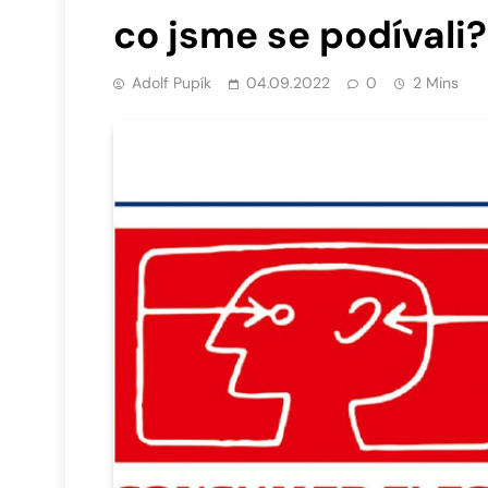
co jsme se podívali?
Adolf Pupík
04.09.2022
0
2 Mins