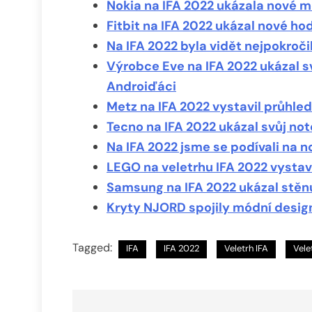
Nokia na IFA 2022 ukázala nové 
Fitbit na IFA 2022 ukázal nové hod
Na IFA 2022 byla vidět nejpokroč
Výrobce Eve na IFA 2022 ukázal sv
Androiďáci
Metz na IFA 2022 vystavil průhle
Tecno na IFA 2022 ukázal svůj n
Na IFA 2022 jsme se podívali na 
LEGO na veletrhu IFA 2022 vystav
Samsung na IFA 2022 ukázal stěnu 
Kryty NJORD spojily módní design
Tagged:
IFA
IFA 2022
Veletrh IFA
Vele