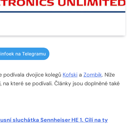
infoek na Telegramu
se podívala dvojice kolegů
Kofski
a
Zombik
. Níže
 na které se podívali. Články jsou doplněné také
usní sluchátka Sennheiser HE 1. Cílí na ty