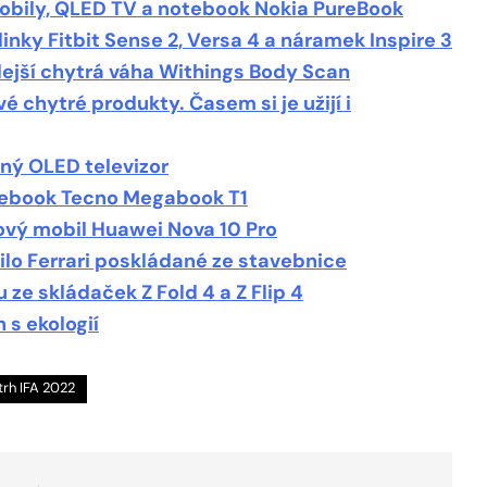
mobily, QLED TV a notebook Nokia PureBook
inky Fitbit Sense 2, Versa 4 a náramek Inspire 3
ilejší chytrá váha Withings Body Scan
é chytré produkty. Časem si je užijí i
dný OLED televizor
otebook Tecno Megabook T1
nový mobil Huawei Nova 10 Pro
ilo Ferrari poskládané ze stavebnice
ze skládaček Z Fold 4 a Z Flip 4
 s ekologií
trh IFA 2022