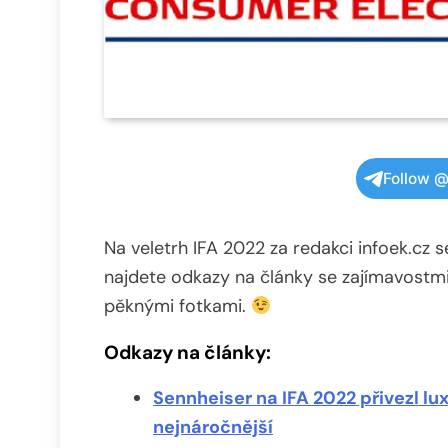
Follow @
Na veletrh IFA 2022 za redakci infoek.cz 
najdete odkazy na články se zajímavostmi,
pěknými fotkami.
Odkazy na články:
Sennheiser na IFA 2022 přivezl lux
nejnáročnější