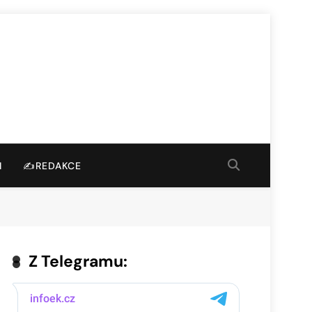
I
✍️REDAKCE
Z Telegramu: