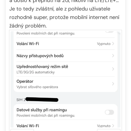
a došlo k přepnutí na 2G, nikoliv na LTE/LTE+…
Je to tedy zvláštní, ale z pohledu uživatele
rozhodně super, protože mobilní internet není
žádný problém.