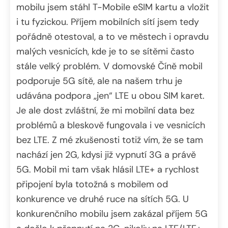
mobilu jsem stáhl T-Mobile eSIM kartu a vložit
i tu fyzickou. Příjem mobilních sítí jsem tedy
pořádně otestoval, a to ve městech i opravdu
malých vesnicích, kde je to se sítěmi často
stále velký problém. V domovské Číně mobil
podporuje 5G sítě, ale na našem trhu je
udávána podpora „jen“ LTE u obou SIM karet.
Je ale dost zvláštní, že mi mobilní data bez
problémů a bleskově fungovala i ve vesnicích
bez LTE. Z mé zkušenosti totiž vím, že se tam
nachází jen 2G, kdysi již vypnutí 3G a právě
5G. Mobil mi tam však hlásil LTE+ a rychlost
připojení byla totožná s mobilem od
konkurence ve druhé ruce na sítích 5G. U
konkurenčního mobilu jsem zakázal příjem 5G