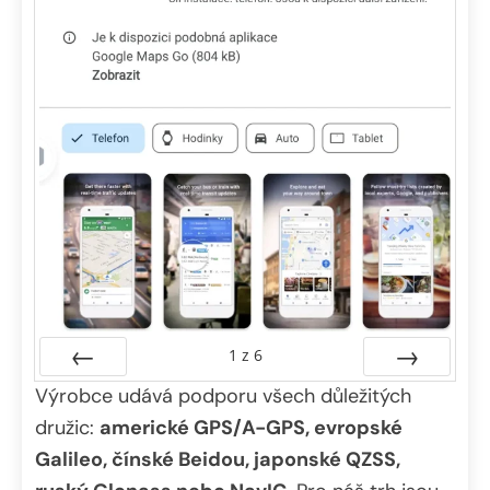
1
z
6
Výrobce udává podporu všech důležitých
Předchozí
Další
družic:
americké GPS/A-GPS, evropské
Galileo, čínské Beidou, japonské QZSS,