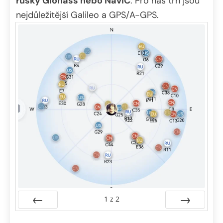
ruský Glonass nebo NavIC
. Pro náš trh jsou
nejdůležitější Galileo a GPS/A-GPS.
1
z
2
Předchozí
Další