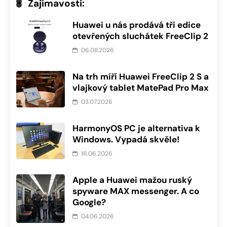
Zajímavosti:
Huawei u nás prodává tři edice
otevřených sluchátek FreeClip 2
06.08.2026
Na trh míří Huawei FreeClip 2 S a
vlajkový tablet MatePad Pro Max
03.07.2026
HarmonyOS PC je alternativa k
Windows. Vypadá skvěle!
16.06.2026
Apple a Huawei mažou ruský
spyware MAX messenger. A co
Google?
04.06.2026