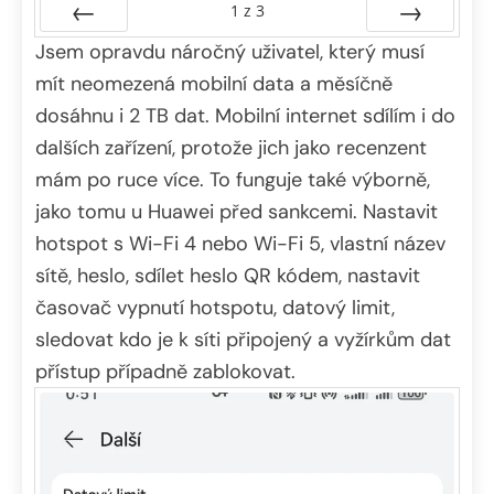
1
z
3
Jsem opravdu náročný uživatel, který musí
Předchozí
Další
mít neomezená mobilní data a měsíčně
dosáhnu i 2 TB dat. Mobilní internet sdílím i do
dalších zařízení, protože jich jako recenzent
mám po ruce více. To funguje také výborně,
jako tomu u Huawei před sankcemi. Nastavit
hotspot s Wi-Fi 4 nebo Wi-Fi 5, vlastní název
sítě, heslo, sdílet heslo QR kódem, nastavit
časovač vypnutí hotspotu, datový limit,
sledovat kdo je k síti připojený a vyžírkům dat
přístup případně zablokovat.