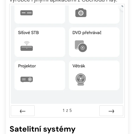
1
z
5
Předchozí
Další
Satelitní systémy