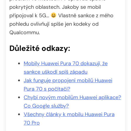
pokrytých oblastech. Jakoby se mobil
připojoval k 5G…
Vlastně sankce z mého
pohledu ovlivňují spíše jen kodeky od
Qualcommu.
Důležité odkazy:
Mobily Huawei Pura 70 dokazují, že
sankce uškodí spíš západu
Jak funguje propojení mobilů Huawei
Pura 70 s počítači?
Chybí novým mobilům Huawei aplikace?
Co Google služby?
Všechny články k mobilu Huawei Pura
70 Pro