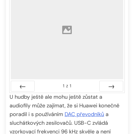
1
z
1
U hudby ještě ale mohu ještě zůstat a
Předchozí
Další
audiofily může zajímat, že si Huawei konečně
poradil i s používáním
DAC převodníků
a
sluchátkových zesilovačů. USB-C zvládá
vzorkovací frekvenci 96 kHz skvěle a není