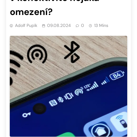
omezení?
Adolf Pupík
09.08.2024
0
13 Mins