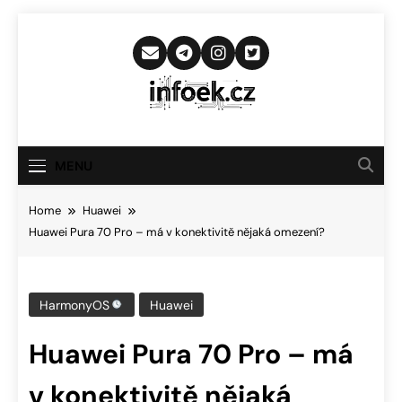
Skip
to
content
Infoek.cz
Web Věnující Se Technologickým
Novinkám
MENU
Home
Huawei
Huawei Pura 70 Pro – má v konektivitě nějaká omezení?
HarmonyOS
Huawei
Huawei Pura 70 Pro – má
v konektivitě nějaká