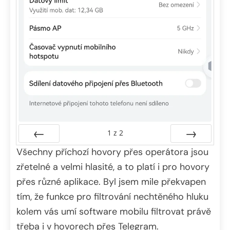
1
z
2
Všechny příchozí hovory přes operátora jsou
Předchozí
Další
zřetelné a velmi hlasité, a to platí i pro hovory
přes různé aplikace. Byl jsem mile překvapen
tím, že funkce pro filtrování nechtěného hluku
kolem vás umí software mobilu filtrovat právě
třeba i v hovorech přes Telegram.