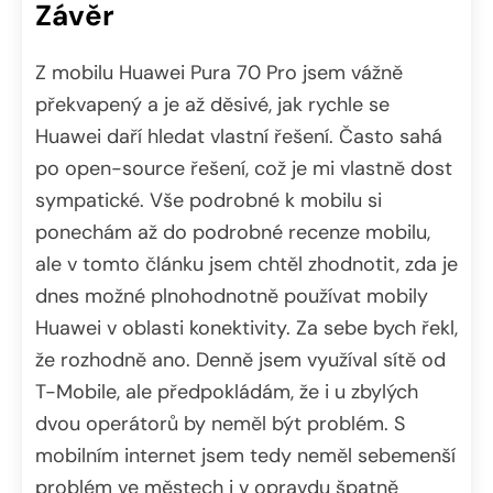
Závěr
Z mobilu Huawei Pura 70 Pro jsem vážně
překvapený a je až děsivé, jak rychle se
Huawei daří hledat vlastní řešení. Často sahá
po open-source řešení, což je mi vlastně dost
sympatické. Vše podrobné k mobilu si
ponechám až do podrobné recenze mobilu,
ale v tomto článku jsem chtěl zhodnotit, zda je
dnes možné plnohodnotně používat mobily
Huawei v oblasti konektivity. Za sebe bych řekl,
že rozhodně ano. Denně jsem využíval sítě od
T-Mobile, ale předpokládám, že i u zbylých
dvou operátorů by neměl být problém. S
mobilním internet jsem tedy neměl sebemenší
problém ve městech i v opravdu špatně