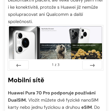
i ke konektivitě, protože s Huawei již nemůže
spolupracovat ani Qualcomm a další
společnosti.
1
z
3
Předchozí
Další
Mobilní sítě
Huawei Pura 70 Pro podporuje používání
DualSIM.
Vložit můžete dvě fyzické nanoSIM
karty nebo jednu fyzickou a druhou
eSIM
. Do