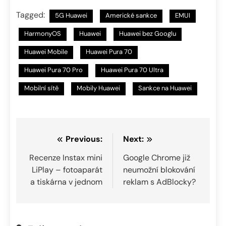
Tagged:
5G Huawei
Americké sankce
EMUI
HarmonyOS
Huawei
Huawei bez Googlu
Huawei Mobile
Huawei Pura 70
Huawei Pura 70 Pro
Huawei Pura 70 Ultra
Mobilní sítě
Mobily Huawei
Sankce na Huawei
Navigace
Previous:
Next:
pro
Recenze Instax mini
Google Chrome již
LiPlay – fotoaparát
neumožní blokování
příspěvek
a tiskárna v jednom
reklam s AdBlocky?