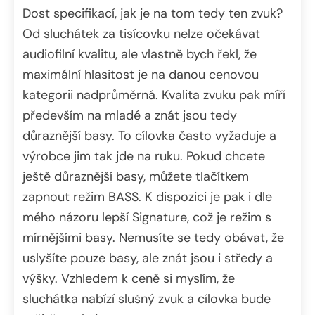
Dost specifikací, jak je na tom tedy ten zvuk?
Od sluchátek za tisícovku nelze očekávat
audiofilní kvalitu, ale vlastně bych řekl, že
maximální hlasitost je na danou cenovou
kategorii nadprůměrná. Kvalita zvuku pak míří
především na mladé a znát jsou tedy
důraznější basy. To cílovka často vyžaduje a
výrobce jim tak jde na ruku. Pokud chcete
ještě důraznější basy, můžete tlačítkem
zapnout režim BASS. K dispozici je pak i dle
mého názoru lepší Signature, což je režim s
mírnějšími basy. Nemusíte se tedy obávat, že
uslyšíte pouze basy, ale znát jsou i středy a
výšky. Vzhledem k ceně si myslím, že
sluchátka nabízí slušný zvuk a cílovka bude