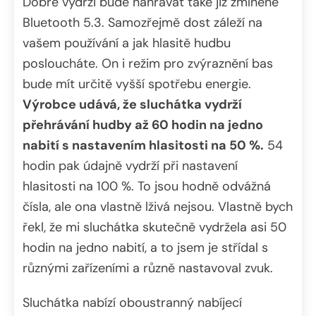
Dobré výdrži bude nahrávat také již zmíněné
Bluetooth 5.3. Samozřejmě dost záleží na
vašem používání a jak hlasitě hudbu
posloucháte. On i režim pro zvýraznění bas
bude mít určitě vyšší spotřebu energie.
Výrobce udává, že sluchátka vydrží
přehrávání hudby až 60 hodin na jedno
nabití s nastavením hlasitosti na 50 %.
54
hodin pak údajně vydrží při nastavení
hlasitosti na 100 %. To jsou hodně odvážná
čísla, ale ona vlastně lživá nejsou. Vlastně bych
řekl, že mi sluchátka skutečně vydržela asi 50
hodin na jedno nabití, a to jsem je střídal s
různými zařízeními a různě nastavoval zvuk.
Sluchátka nabízí oboustranný nabíjecí