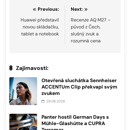
Navigace
Previous:
Next:
pro
Huawei představil
Recenze AQ M27 –
novou skládačku,
původ z Čech,
příspěvek
tablet a notebook
slušný zvuk a
rozumná cena
Zajímavosti:
Otevřená sluchátka Sennheiser
ACCENTUm Clip překvapí svým
zvukem
29.06.2026
Panter hostil German Days s
Mühle-Glashütte a CUPRA
Terramar