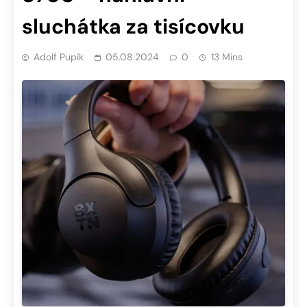
sluchátka za tisícovku
Adolf Pupík
05.08.2024
0
13 Mins