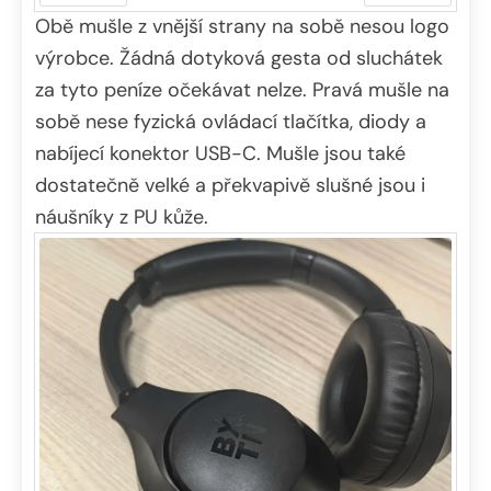
Obě mušle z vnější strany na sobě nesou logo
Předchozí
Další
výrobce. Žádná dotyková gesta od sluchátek
za tyto peníze očekávat nelze. Pravá mušle na
sobě nese fyzická ovládací tlačítka, diody a
nabíjecí konektor USB-C. Mušle jsou také
dostatečně velké a překvapivě slušné jsou i
náušníky z PU kůže.