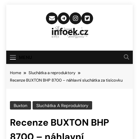
Skip
to
content
Infoek.cz
Web Věnující Se Technologickým
Novinkám
MENU
Home
Sluchátka a reproduktory
Recenze BUXTON BHP 8700 – náhlavní sluchátka za tisícovku
Buxton
Sluchátka A Reproduktory
Recenze BUXTON BHP
8700 – náhlavní