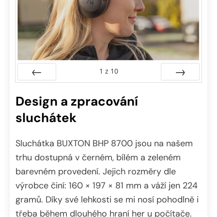
1
z
10
Předchozí
Další
Design a zpracování
sluchátek
Sluchátka BUXTON BHP 8700 jsou na našem
trhu dostupná v černém, bílém a zeleném
barevném provedení. Jejich rozměry dle
výrobce činí: 160 × 197 × 81 mm a váží jen 224
gramů. Díky své lehkosti se mi nosí pohodlně i
třeba během dlouhého hraní her u počítače.