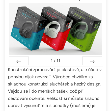
1
z
11
Konstrukční zpracování je plastové, ale části v
Předchozí
Další
pohybu nijak nevrzají. Výrobce chválím za
skladnou konstrukci sluchátek a hezký design.
Vejdou se i do menších tašek, což při
cestování oceníte. Velikost si můžete snadno
upravit vysunutím a sluchátky (mušlemi) je