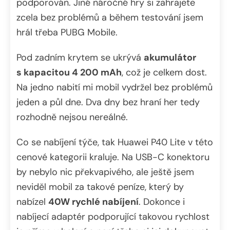
podporován. Jiné náročné hry si zahrajete
zcela bez problémů a během testování jsem
hrál třeba PUBG Mobile.
Pod zadním krytem se ukrývá
akumulátor
s kapacitou 4 200 mAh
, což je celkem dost.
Na jedno nabití mi mobil vydržel bez problémů
jeden a půl dne. Dva dny bez hraní her tedy
rozhodně nejsou nereálné.
Co se nabíjení týče, tak Huawei P40 Lite v této
cenové kategorii kraluje. Na USB-C konektoru
by nebylo nic překvapivého, ale ještě jsem
neviděl mobil za takové peníze, který by
nabízel
40W rychlé nabíjení
. Dokonce i
nabíjecí adaptér podporující takovou rychlost