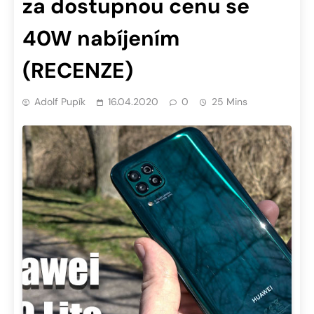
za dostupnou cenu se
40W nabíjením
(RECENZE)
Adolf Pupík
16.04.2020
0
25 Mins