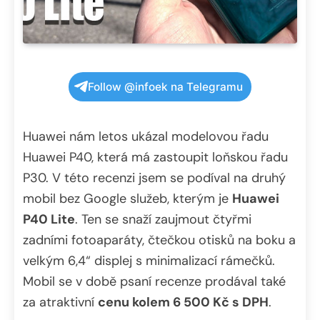
Follow @infoek na Telegramu
Huawei nám letos ukázal modelovou řadu
Huawei P40, která má zastoupit loňskou řadu
P30. V této recenzi jsem se podíval na druhý
mobil bez Google služeb, kterým je
Huawei
P40 Lite
. Ten se snaží zaujmout čtyřmi
zadními fotoaparáty, čtečkou otisků na boku a
velkým 6,4“ displej s minimalizací rámečků.
Mobil se v době psaní recenze prodával také
za atraktivní
cenu kolem 6 500 Kč s DPH
.