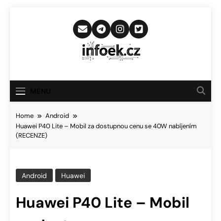
Skip
to
content
Infoek.cz
Web Věnující Se Technologickým
Novinkám
MENU
Home
Android
Huawei P40 Lite – Mobil za dostupnou cenu se 40W nabíjením
(RECENZE)
Android
Huawei
Huawei P40 Lite – Mobil