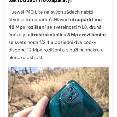
Jak fotí zadní fotoaparáty?
Huawei P40 Lite na svých zádech nabízí
čtveřici fotoaparátů. Hlavní
fotoaparát má
48 Mpx rozlišení
se světelností f/1.8, druhá
čočka je
ultraširokoúhlá s 8 Mpx rozlišením
se světelností f/2.4 a poslední dvě čočky
disponují 2 Mpx rozlišení a slouží na makro a
hloubku ostrosti.