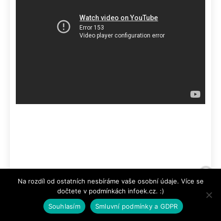
Selfie kamera
Na rozdíl od ostatních nesbíráme vaše osobní údaje. Více se
dočtete v podmínkách infoek.cz. :)
Selfie kamerku v průstřelu displeje disponuje
Souhlasím
Smluvní podmínky a GDPR
16 Mpx rozlišením
se světelností f/2.0. I