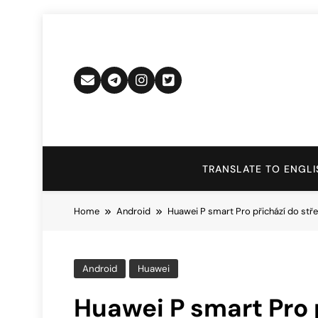
Skip
to
content
TRANSLATE TO ENGLI
Home
Android
Huawei P smart Pro přichází do střed
Android
Huawei
Huawei P smart Pro p