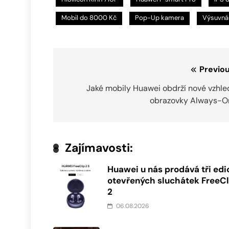
Mobil do 8000 Kč
Pop-Up kamera
Výsuvná 
Navigace
Previou
pro
Jaké mobily Huawei obdrží nové vzhle
obrazovky Always-O
příspěvek
Zajímavosti:
Huawei u nás prodává tři edi
otevřených sluchátek FreeCl
2
06.08.2026