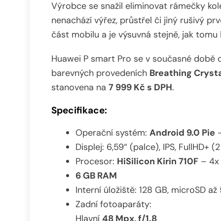
Výrobce se snažil eliminovat rámečky k
nenachází výřez, průstřel či jiný rušivý p
část mobilu a je výsuvná stejně, jak tom
Huawei P smart Pro se v současné době o
barevných provedeních
Breathing Cryst
stanovena na
7 999 Kč s DPH
.
Specifikace:
Operační systém:
Android 9.0 Pie
–
Displej: 6,59“ (palce), IPS, FullHD+ (
Procesor:
HiSilicon Kirin 710F
– 4x 
6 GB RAM
Interní úložiště: 128 GB, microSD až
Zadní fotoaparáty:
Hlavní
48 Mpx, f/1.8