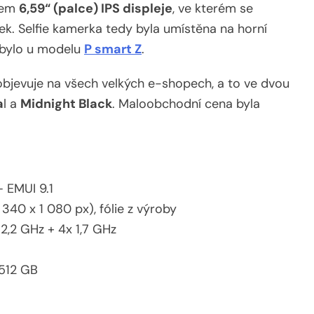
olem
6,59“ (palce) IPS displeje
, ve kterém se
rvek. Selfie kamerka tedy byla umístěna na horní
u bylo u modelu
P smart Z
.
bjevuje na všech velkých e-shopech, a to ve dvou
a
l a
Midnight Black
. Maloobchodní cena byla
 EMUI 9.1
2 340 x 1 080 px), fólie z výroby
2,2 GHz + 4x 1,7 GHz
 512 GB