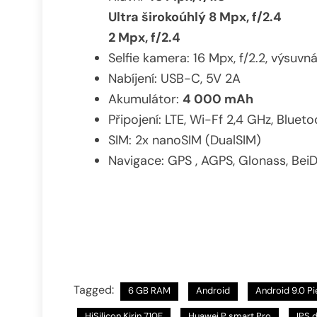
Ultra širokoúhlý 8 Mpx, f/2.4
2 Mpx, f/2.4
Selfie kamera: 16 Mpx, f/2.2, výsuvn
Nabíjení: USB-C, 5V 2A
Akumulátor:
4 000 mAh
Připojení: LTE, Wi-Ff 2,4 GHz, Blueto
SIM: 2x nanoSIM (DualSIM)
Navigace: GPS , AGPS, Glonass, Bei
Tagged:
6 GB RAM
Android
Android 9.0 Pi
HiSilicon Kirin 710F
Huawei P smart Pro
IPS d