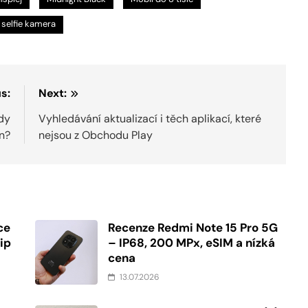
selfie kamera
s:
Next:
dy
Vyhledávání aktualizací i těch aplikací, které
n?
nejsou z Obchodu Play
ce
Recenze Redmi Note 15 Pro 5G
ip
– IP68, 200 MPx, eSIM a nízká
cena
13.07.2026