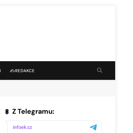
I
✍️REDAKCE
Z Telegramu: