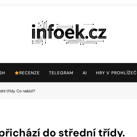
Infoek.cz
Web Věnující Se Technologickým Novinkám
SH
RECENZE
TELEGRAM
AI
HRY V PROHLÍŽEČ
ní třídy. Co nabízí?
řichází do střední třídy.