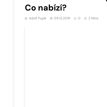
Co nabízí?
Adolf Pupík
09.12.2019
0
2 Mins