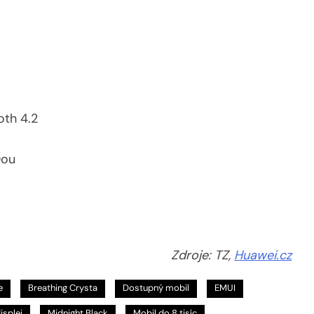
á
oth 4.2
Dou
Zdroje: TZ,
Huawei.cz
e
Breathing Crysta
Dostupný mobil
EMUI
isplej
Midnight Black
Mobil do 8 tisíc