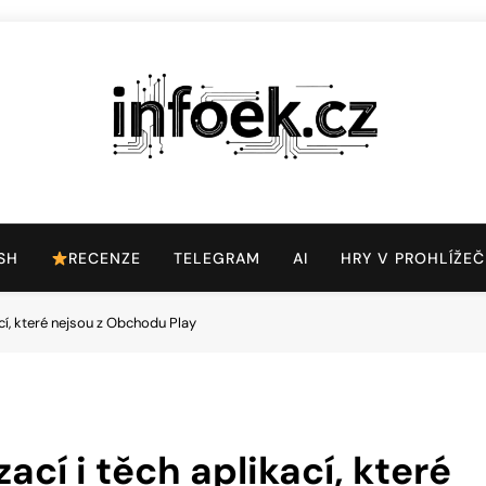
Infoek.cz
Web Věnující Se Technologickým Novinkám
SH
RECENZE
TELEGRAM
AI
HRY V PROHLÍŽEČ
ací, které nejsou z Obchodu Play
ací i těch aplikací, které