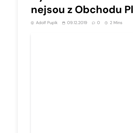
nejsou z Obchodu P
Adolf Pupík
09.12.2019
0
2 Mins