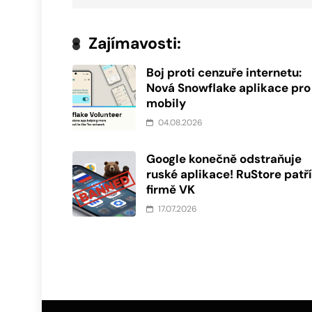
Zajímavosti:
Boj proti cenzuře internetu:
Nová Snowflake aplikace pro
mobily
04.08.2026
Google konečně odstraňuje
ruské aplikace! RuStore patř
firmě VK
17.07.2026