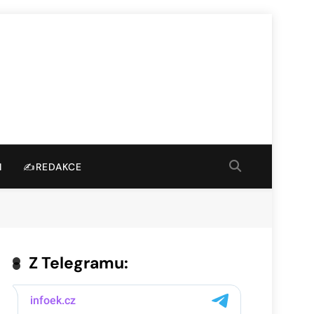
I
✍️REDAKCE
Z Telegramu: