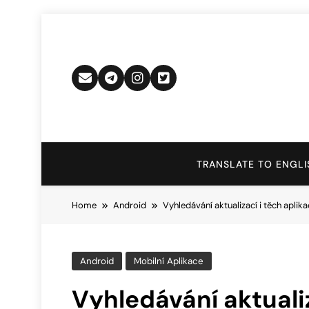
Skip
to
content
TRANSLATE TO ENGLI
Home
Android
Vyhledávání aktualizací i těch aplik
Android
Mobilní Aplikace
Vyhledávání aktualiz