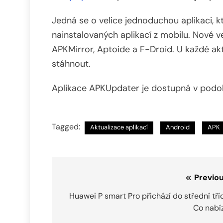
Jedná se o velice jednoduchou aplikaci, 
nainstalovaných aplikací z mobilu. Nové ve
APKMirror, Aptoide a F-Droid. U každé akt
stáhnout.
Aplikace APKUpdater je dostupná v pod
Tagged:
Aktualizace aplikací
Android
APK
Navigace
Previou
pro
Huawei P smart Pro přichází do střední tří
Co nabí
příspěvek