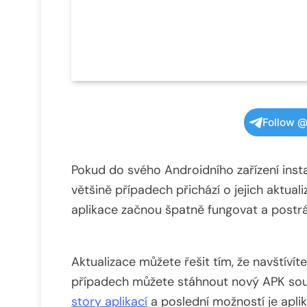
Follow @
Pokud do svého Androidního zařízení insta
většině případech přichází o jejich aktual
aplikace začnou špatně fungovat a postrá
Aktualizace můžete řešit tím, že navštívít
případech můžete stáhnout nový APK soub
story aplikací
a poslední možností je apl