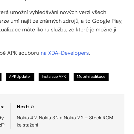
která umožní vyhledávání nových verzí všech
rze umí najít ze známých zdrojů, a to Google Play,
ualizace máte ikonu službu, ze které je možné ji
obě APK souboru
na XDA-Developers
.
APKUpdater
Instalace APK
Mobilní aplikace
s:
Next:
dy.
Nokia 4.2, Nokia 3.2 a Nokia 2.2 – Stock ROM
zí?
ke stažení