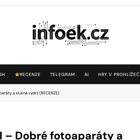
Infoek.cz
Web Věnující Se Technologickým Novinkám
SH
RECENZE
TELEGRAM
AI
HRY V PROHLÍŽEČ
paráty a slušná výdrž (RECENZE)
 – Dobré fotoaparáty a