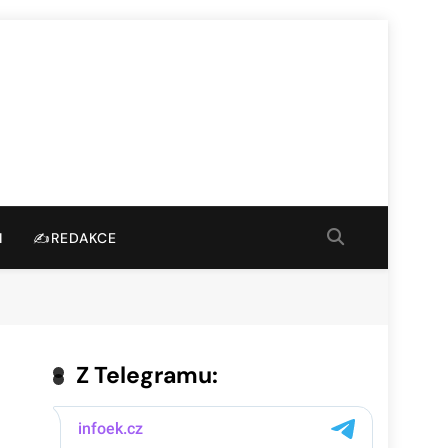
I
✍️REDAKCE
Z Telegramu: