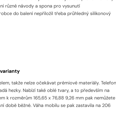
ni různé návody a spona pro vysunutí
obce do balení nepřiložil třeba průhledný silikonový
varianty
lem, takže nelze očekávat prémiové materiály. Telefo
adá hezky. Nabízí také oblé tvary, a to především na
edem k rozměrům 165,65 x 76,88 9,26 mm pak nemůžete
šní době běžné. Váha mobilu se pak zastavila na 206