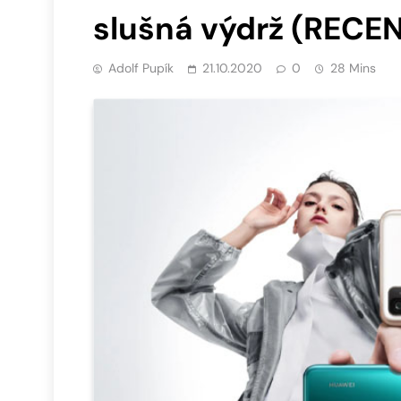
slušná výdrž (RECE
Adolf Pupík
21.10.2020
0
28 Mins