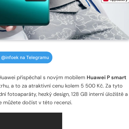
w @infoek na Telegramu
o Huawei přispěchal s novým mobilem
Huawei P smart
trhu, a to za atraktivní cenu kolem 5 500 Kč. Za tyto
dní fotoaparáty, hezký design, 128 GB interní úložiště a
e můžete dočíst v této recenzi.