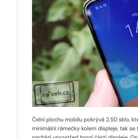
Čelní plochu mobilu pokrývá 2.5D sklo, kte
minimální rámečky kolem displeje, tak se 
nachází uprostřed horní části displeje. Os