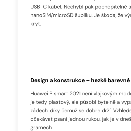
USB-C kabel. Nechybí pak pochopitelně a
nanoSIM/microSD šuplíku. Je škoda, že výr
kryt.
Design a konstrukce – hezké barevné 
Huawei P smart 2021 není vlajkovým mode
je tedy plastový, ale působí bytelně a vyp
zádech, díky čemuž se dobře drží. Vzhl
očekávat psaní jednou rukou, jak je v dne
gramech.