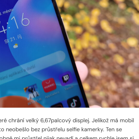
ré chrání velký 6,67palcový displej. Jelikož má mobil
to neobešlo bez průstřelu selfie kamerky. Ten se
obně mi průstřel nijak nevadí a celkem rychle jsem si