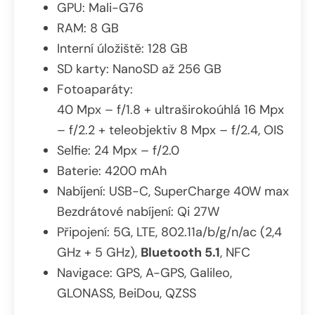
GPU: Mali-G76
RAM: 8 GB
Interní úložiště: 128 GB
SD karty: NanoSD až 256 GB
Fotoaparáty:
40 Mpx – f/1.8 + ultraširokoúhlá 16 Mpx
– f/2.2 + teleobjektiv 8 Mpx – f/2.4, OIS
Selfie: 24 Mpx – f/2.0
Baterie: 4200 mAh
Nabíjení: USB-C, SuperCharge 40W max
Bezdrátové nabíjení: Qi 27W
Připojení: 5G, LTE, 802.11a/b/g/n/ac (2,4
GHz + 5 GHz),
Bluetooth 5.1
, NFC
Navigace: GPS, A-GPS, Galileo,
GLONASS, BeiDou, QZSS