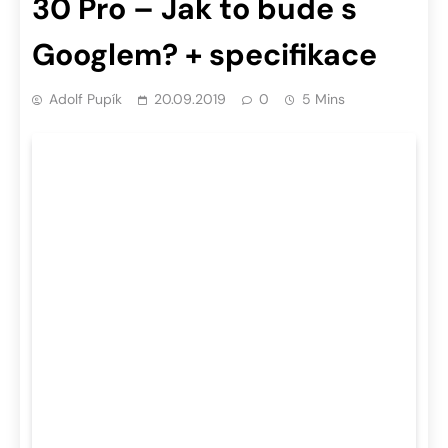
30 Pro – Jak to bude s
Googlem? + specifikace
Adolf Pupík
20.09.2019
0
5 Mins