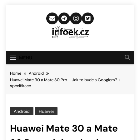
Skip
to
content
Infoek.cz
Web Věnující Se Technologickým
Novinkám
MENU
Home
Android
Huawei Mate 30 a Mate 30 Pro – Jak to bude s Googlem? +
specifikace
Android
Huawei
Huawei Mate 30 a Mate