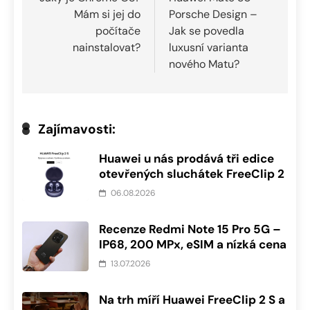
pro
Mám si jej do
Porsche Design –
příspěvek
počítače
Jak se povedla
nainstalovat?
luxusní varianta
nového Matu?
Zajímavosti:
Huawei u nás prodává tři edice
otevřených sluchátek FreeClip 2
06.08.2026
Recenze Redmi Note 15 Pro 5G –
IP68, 200 MPx, eSIM a nízká cena
13.07.2026
Na trh míří Huawei FreeClip 2 S a