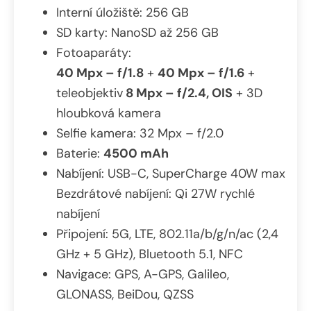
Interní úložiště: 256 GB
SD karty: NanoSD až 256 GB
Fotoaparáty:
40 Mpx – f/1.8
+
40 Mpx – f/1.6
+
teleobjektiv
8 Mpx – f/2.4, OIS
+ 3D
hloubková kamera
Selfie kamera: 32 Mpx – f/2.0
Baterie:
4500 mAh
Nabíjení: USB-C, SuperCharge 40W max
Bezdrátové nabíjení: Qi 27W rychlé
nabíjení
Připojení: 5G, LTE, 802.11a/b/g/n/ac (2,4
GHz + 5 GHz), Bluetooth 5.1, NFC
Navigace: GPS, A-GPS, Galileo,
GLONASS, BeiDou, QZSS