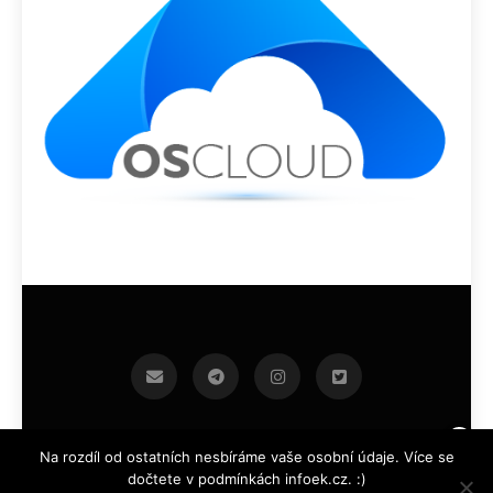
infoek.cz 2026.Developed By
.
BlazeThemes
Na rozdíl od ostatních nesbíráme vaše osobní údaje. Více se
dočtete v podmínkách infoek.cz. :)