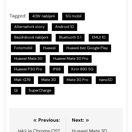
Tagged:
40W nabíjení
5G mobil
Alternativní story
Android 10
Bezdrátové nabíjení
Bluetooth 5.1
EMUI 10
Fotomobil
Huawei
Huawei bez Google Play
Huawei Mate 30
Huawei Mate 30 Pro
Huawei P30 Pro
IP68
Kirin 990 5G
Mali-G76
Mate 30
Mate 30 Pro
nanoSD
Qi
SuperCharge
Navigace
Previous:
Next:
Jaký je Chrome OS?
Huawei Mate 30