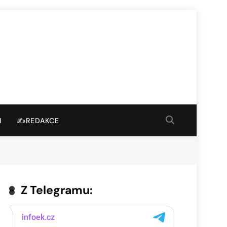
I
✍️REDAKCE
Z Telegramu: