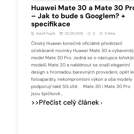
Huawei Mate 30 a Mate 30 Pr
– Jak to bude s Googlem? +
specifikace
Adolf Pupík
20.09.2019
0
5 Mins
Čínský Huawei konečně oficiálně představil
očekávané novinky Huawei Mate 30 a vybaveněj
model Mate 30 Pro. Jedná se o nástupce loňský
modelů Mate 20 a nabídnout se snaží elegantní
design s hromadou barevných provedení, opět le
fotoaparáty, nekompromisní výkon a oba modely
podporují také 5G sítě. Mate 30 i Mate 30 Pro
jsou špičkově…
>>Přečíst celý článek