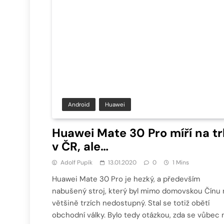
Android
Huawei
Huawei Mate 30 Pro míří na t
v ČR, ale…
Adolf Pupík
13.01.2020
0
1 Mins
Huawei Mate 30 Pro je hezký, a především
nabušený stroj, který byl mimo domovskou Čínu 
většině trzích nedostupný. Stal se totiž obětí
obchodní války. Bylo tedy otázkou, zda se vůbec 