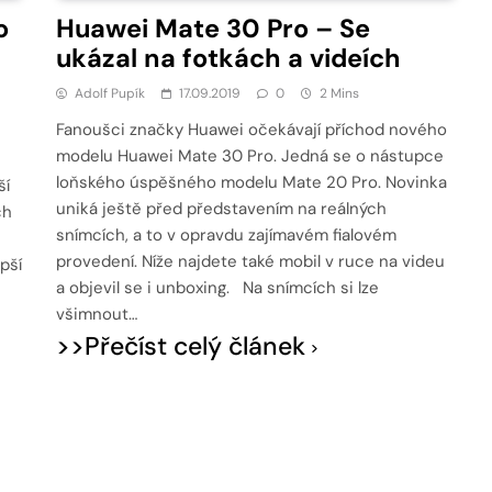
o
Huawei Mate 30 Pro – Se
ukázal na fotkách a videích
Adolf Pupík
17.09.2019
0
2 Mins
Fanoušci značky Huawei očekávají příchod nového
modelu Huawei Mate 30 Pro. Jedná se o nástupce
loňského úspěšného modelu Mate 20 Pro. Novinka
ší
uniká ještě před představením na reálných
ch
snímcích, a to v opravdu zajímavém fialovém
provedení. Níže najdete také mobil v ruce na videu
pší
a objevil se i unboxing. Na snímcích si lze
všimnout…
>>Přečíst celý článek