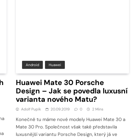
Android
Huawei
rh
Huawei Mate 30 Porsche
Design – Jak se povedla luxusní
varianta nového Matu?
Adolf Pupík
20.09.2019
0
2 Mins
na
Konečně tu máme nové modely Huawei Mate 30 a
Mate 30 Pro. Společnost však také představila
na
luxusnější variantu Porsche Design, který já ve