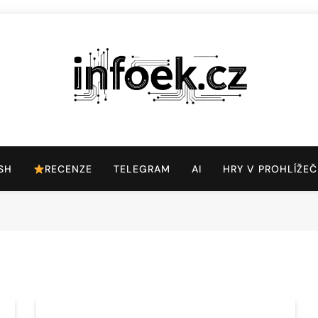
Infoek.cz
Web Věnující Se Technologickým Novinkám
SH
RECENZE
TELEGRAM
AI
HRY V PROHLÍŽEČ