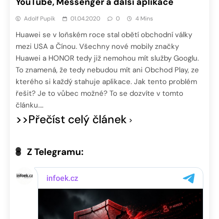
YouTube, Messenger a další aplikace
Adolf Pupík
01.04.2020
0
4 Mins
Huawei se v loňském roce stal obětí obchodní války
mezi USA a Čínou. Všechny nové mobily značky
Huawei a HONOR tedy již nemohou mít služby Googlu.
To znamená, že tedy nebudou mít ani Obchod Play, ze
kterého si každý stahuje aplikace. Jak tento problém
řešit? Je to vůbec možné? To se dozvíte v tomto
článku….
>>Přečíst celý článek
Z Telegramu: