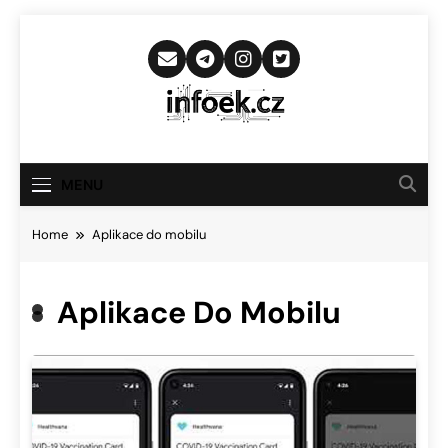
Skip
to
content
Infoek.cz
Web Věnující Se Technologickým
Novinkám
MENU
Home
Aplikace do mobilu
Aplikace Do Mobilu