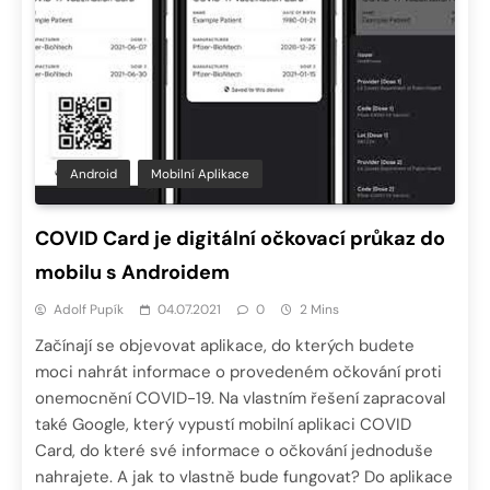
Android
Mobilní Aplikace
COVID Card je digitální očkovací průkaz do
mobilu s Androidem
Adolf Pupík
04.07.2021
0
2 Mins
Začínají se objevovat aplikace, do kterých budete
moci nahrát informace o provedeném očkování proti
onemocnění COVID-19. Na vlastním řešení zapracoval
také Google, který vypustí mobilní aplikaci COVID
Card, do které své informace o očkování jednoduše
nahrajete. A jak to vlastně bude fungovat? Do aplikace