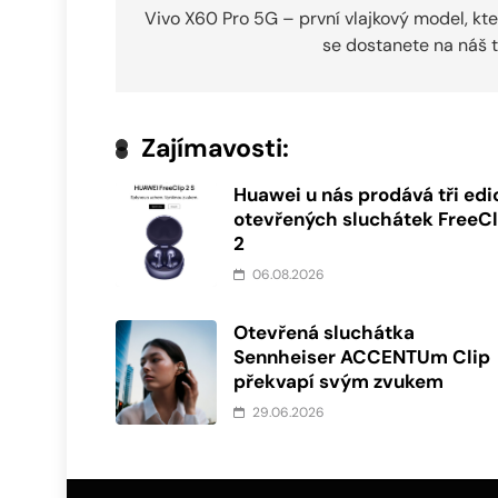
pro
Vivo X60 Pro 5G – první vlajkový model, kt
se dostanete na náš 
příspěvek
Zajímavosti:
Huawei u nás prodává tři edi
otevřených sluchátek FreeCl
2
06.08.2026
Otevřená sluchátka
Sennheiser ACCENTUm Clip
překvapí svým zvukem
29.06.2026