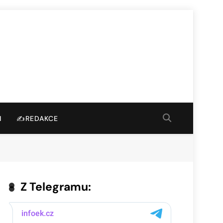
I
✍️REDAKCE
Z Telegramu: