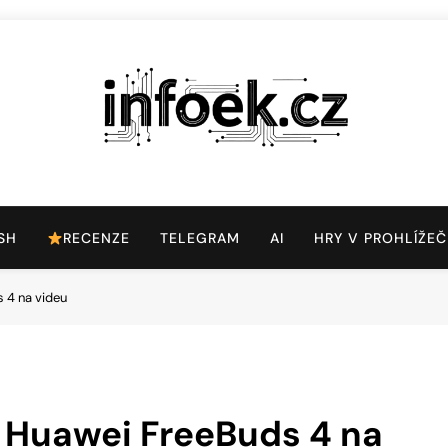
Infoek.cz
Web Věnující Se Technologickým Novinkám
SH
RECENZE
TELEGRAM
AI
HRY V PROHLÍŽEČ
 4 na videu
 Huawei FreeBuds 4 na