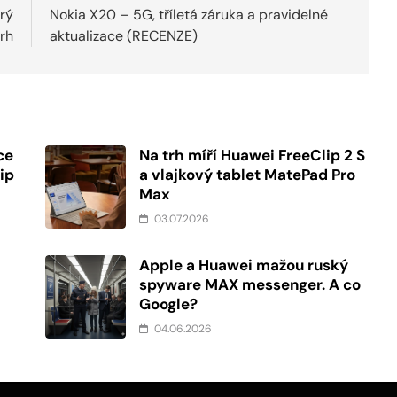
erý
Nokia X20 – 5G, tříletá záruka a pravidelné
trh
aktualizace (RECENZE)
ce
Na trh míří Huawei FreeClip 2 S
ip
a vlajkový tablet MatePad Pro
Max
03.07.2026
Apple a Huawei mažou ruský
spyware MAX messenger. A co
Google?
04.06.2026