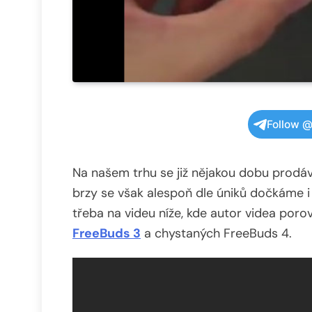
Follow @
Na našem trhu se již nějakou dobu prodá
brzy se však alespoň dle úniků dočkáme i
třeba na videu níže, kde autor videa poro
FreeBuds 3
a chystaných FreeBuds 4.