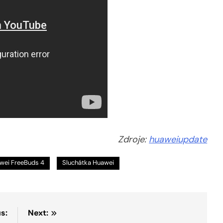
Zdroje:
huaweiupdate
wei FreeBuds 4
Sluchátka Huawei
s:
Next: