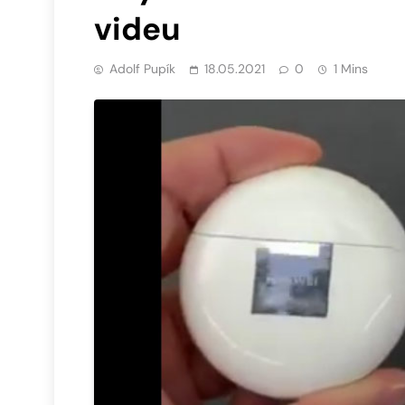
videu
Adolf Pupík
18.05.2021
0
1 Mins