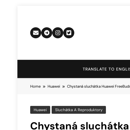
Skip
to
content
TRANSLATE TO ENGLI
Home
Huawei
Chystaná sluchátka Huawei FreeBuds
Huawei
Sluchátka A Reproduktory
Chystaná sluchátka