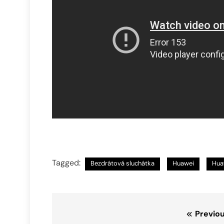
Tagged:
Bezdrátová sluchátka
Huawei
Hua
Navigace
Previou