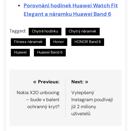
Porovnání hodinek Huawei Watch Fit
Elegant a náramku Huawei Band 6
Tagged:
Chytré hodinky
Chytrý náramek
Fitness náramek
Honor
HONOR Band 6
Huawei
Huawei Band 6
Navigace
Previous:
Next:
pro
Nokia X20 unboxing
Vylepšený
– bude v balení
Instagram používají
příspěvek
ochranný kryt?
již 2 miliony
uživatelů