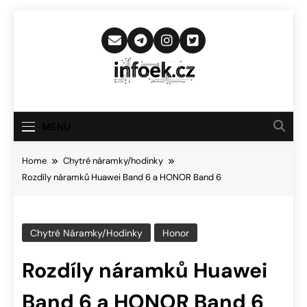
Skip
to
content
Infoek.cz
Web Věnující Se Technologickým
Novinkám
MENU
Home
Chytré náramky/hodinky
Rozdíly náramků Huawei Band 6 a HONOR Band 6
Chytré Náramky/hodinky
Honor
Rozdíly náramků Huawei
Band 6 a HONOR Band 6