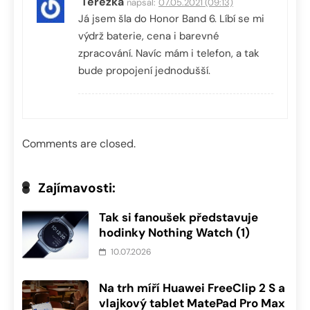
Terezka
napsal:
07.05.2021 (09:13)
Já jsem šla do Honor Band 6. Líbí se mi
výdrž baterie, cena i barevné
zpracování. Navíc mám i telefon, a tak
bude propojení jednodušší.
Comments are closed.
Zajímavosti:
Tak si fanoušek představuje
hodinky Nothing Watch (1)
10.07.2026
Na trh míří Huawei FreeClip 2 S a
vlajkový tablet MatePad Pro Max