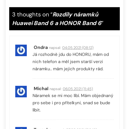
3 thoughts on “
Rozdíly náramků
Huawei Band 6 a HONOR Band 6
”
Ondra
napsal:
04.05.2021 (08:12)
Já rozhodně jdu do HONORU, mám od
nich telefon a měl jsem starší verzi
náramku.. mám jejich produkty rád.
Michal
napsal:
06.05.2021 (11:45)
Náramek se mi moc líbí. Mám objednaný
pro sebe i pro přítelkyni, snad se bude
líbit.