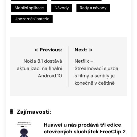
Mobilní aplikace
Návody
Rady a návody
Upozornění baterie
Navigace
Previous:
Next:
pro
Nokia 8.1 dostává
Netflix –
aktualizaci na finální
Streamovací služba
příspěvek
Android 10
s filmy a seriály je
konečně v češtině
Zajímavosti:
Huawei u nás prodává tři edice
otevřených sluchátek FreeClip 2