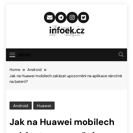
Skip
to
content
Infoek.cz
Web Věnující Se Technologickým
Novinkám
MENU
Home
Android
Jak na Huawei mobilech zakázat upozornění na aplikace náročné
na baterii?
Android
Huawei
Jak na Huawei mobilech