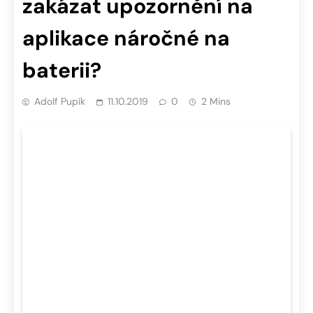
zakázat upozornění na
aplikace náročné na
baterii?
Adolf Pupík
11.10.2019
0
2 Mins