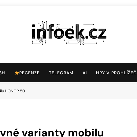
Infoek.cz
Web Věnující Se Technologickým Novinkám
SH
RECENZE
TELEGRAM
AI
HRY V PROHLÍŽEČ
bilu HONOR 50
evné varianty mobilu