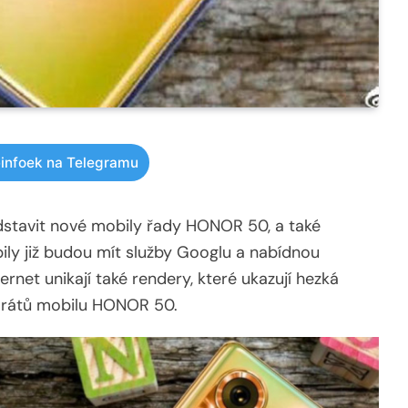
infoek na Telegramu
stavit nové mobily řady HONOR 50, a také
y již budou mít služby Googlu a nabídnou
et unikají také rendery, které ukazují hezká
arátů mobilu HONOR 50.