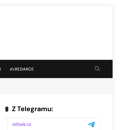
I
✍️REDAKCE
Z Telegramu: