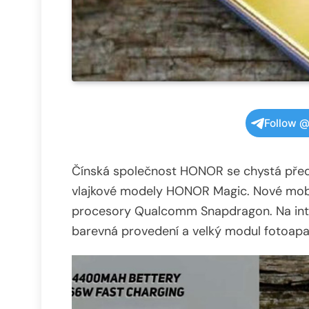
Follow @
Čínská společnost HONOR se chystá před
vlajkové modely HONOR Magic. Nové mobil
procesory Qualcomm Snapdragon. Na intern
barevná provedení a velký modul fotoap