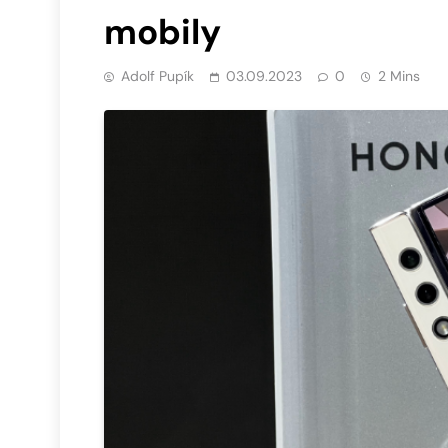
mobily
Adolf Pupík
03.09.2023
0
2 Mins