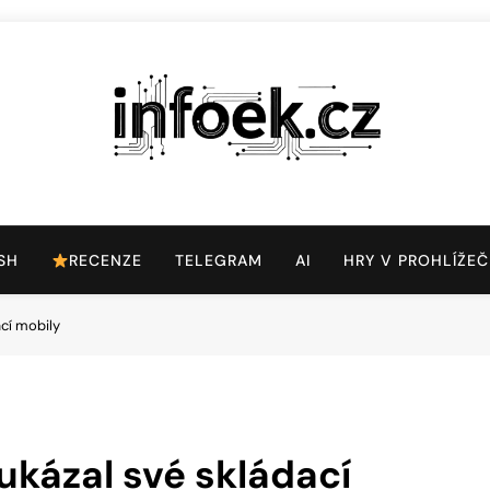
Infoek.cz
Web Věnující Se Technologickým Novinkám
SH
RECENZE
TELEGRAM
AI
HRY V PROHLÍŽEČ
cí mobily
kázal své skládací