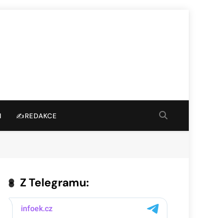
I
✍️REDAKCE
Z Telegramu: