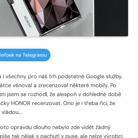
infoek na Telegramu
á i všechny pro náš trh podstatné Google služby.
rátce věnoval a zrecenzoval některé mobily. Po
sti jsem se rozhodl, že alespoň v dohledné době
čky HONOR recenzovat. Ono je i třeba říci, že
 vládou…
to opravdu dlouho nebylo zde vidět žádný
píše tak nějak s pachutí v puse, ale nelze výrobci