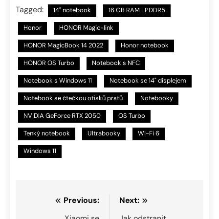
Tagged:
14" notebook
16 GB RAM LPDDR5
Honor
HONOR Magic-link
HONOR MagicBook 14 2022
Honor notebook
HONOR OS Turbo
Notebook s NFC
Notebook s Windows 11
Notebook se 14" displejem
Notebook se čtečkou otisků prstů
Notebooky
NVIDIA GeForce RTX 2050
OS Turbo
Tenký notebook
Ultrabooky
Wi-Fi 6
Windows 11
Navigace
Previous:
Next:
Xiaomi se
Jak odstranit