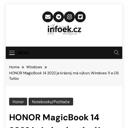
Skip
to
content
Infoek.cz
Web Věnující Se Technologickým
Novinkám
MENU
Home
Windows
HONOR MagicBook 14 2022 je krásný, má výkon, Windows 11 a OS
Turbo
Honor
Notebooky/Počítače
HONOR MagicBook 14