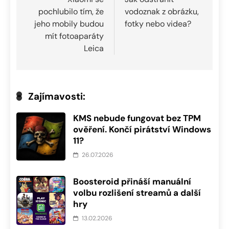
pro
pochlubilo tím, že
vodoznak z obrázku,
příspěvek
jeho mobily budou
fotky nebo videa?
mít fotoaparáty
Leica
Zajímavosti:
KMS nebude fungovat bez TPM
ověření. Končí pirátství Windows
11?
26.07.2026
Boosteroid přináší manuální
volbu rozlišení streamů a další
hry
13.02.2026