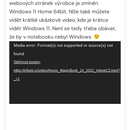
webových stránek výrobce je zmíněn
Windows 11 Home 64bit. Níže také můžete
vidět krátké ukázkové video, kde je krátce
vidět Windows 11. Není se tedy třeba obávat,
že by v notebooku nebyl Windows.
Video
Media error: Format(s) not supported or source(s) not
přehrávač
found
Stáhnout soubor:
https://infoek.cz/video/Honor_MagicBook_14_2022_infoekCZ.mp4?
_=1