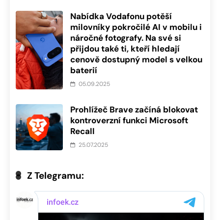
Nabídka Vodafonu potěší
milovníky pokročilé AI v mobilu i
náročné fotografy. Na své si
přijdou také ti, kteří hledají
cenově dostupný model s velkou
baterií
05.09.2025
Prohlížeč Brave začíná blokovat
kontroverzní funkci Microsoft
Recall
25.07.2025
Z Telegramu: