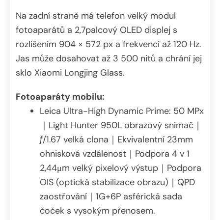
Na zadní straně má telefon velký modul
fotoaparátů a 2,7palcový OLED displej s
rozlišením 904 × 572 px a frekvencí až 120 Hz.
Jas může dosahovat až 3 500 nitů a chrání jej
sklo Xiaomi Longjing Glass.
Fotoaparáty mobilu:
Leica Ultra-High Dynamic Prime: 50 MPx
｜Light Hunter 950L obrazový snímač｜
ƒ/1.67 velká clona｜Ekvivalentní 23mm
ohnisková vzdálenost｜Podpora 4 v 1
2,44μm velký pixelový výstup｜Podpora
OIS (optická stabilizace obrazu)｜QPD
zaostřování｜1G+6P asférická sada
čoček s vysokým přenosem.