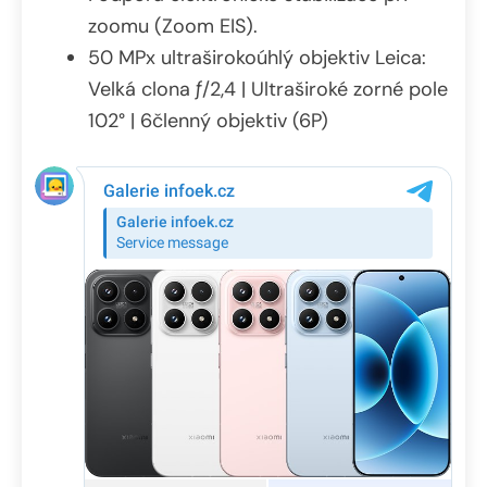
zoomu (Zoom EIS).
50 MPx ultraširokoúhlý objektiv Leica:
Velká clona ƒ/2,4 | Ultraširoké zorné pole
102° | 6členný objektiv (6P)