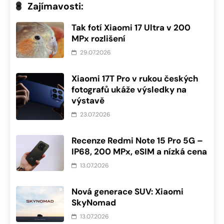
Zajímavosti:
Tak fotí Xiaomi 17 Ultra v 200
MPx rozlišení
29.07.2026
Xiaomi 17T Pro v rukou českých
fotografů ukáže výsledky na
výstavě
23.07.2026
Recenze Redmi Note 15 Pro 5G –
IP68, 200 MPx, eSIM a nízká cena
13.07.2026
Nová generace SUV: Xiaomi
SkyNomad
13.07.2026