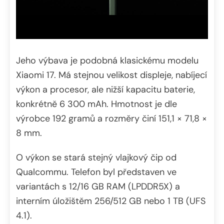
Jeho výbava je podobná klasickému modelu
Xiaomi 17. Má stejnou velikost displeje, nabíjecí
výkon a procesor, ale nižší kapacitu baterie,
konkrétně 6 300 mAh. Hmotnost je dle
výrobce 192 gramů a rozměry činí 151,1 × 71,8 ×
8 mm.
O výkon se stará stejný vlajkový čip od
Qualcommu. Telefon byl představen ve
variantách s 12/16 GB RAM (LPDDR5X) a
interním úložištěm 256/512 GB nebo 1 TB (UFS
4.1).