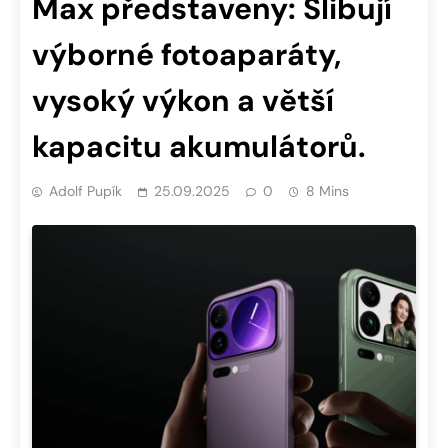
Max představeny: Slibují
výborné fotoaparáty,
vysoký výkon a větší
kapacitu akumulátorů.
Adolf Pupík
25.09.2025
0
8 Mins