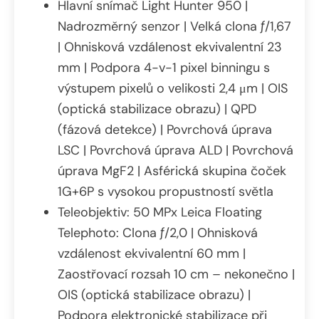
Hlavní snímač Light Hunter 950 |
Nadrozměrný senzor | Velká clona ƒ/1,67
| Ohnisková vzdálenost ekvivalentní 23
mm | Podpora 4-v-1 pixel binningu s
výstupem pixelů o velikosti 2,4 μm | OIS
(optická stabilizace obrazu) | QPD
(fázová detekce) | Povrchová úprava
LSC | Povrchová úprava ALD | Povrchová
úprava MgF2 | Asférická skupina čoček
1G+6P s vysokou propustností světla
Teleobjektiv: 50 MPx Leica Floating
Telephoto: Clona ƒ/2,0 | Ohnisková
vzdálenost ekvivalentní 60 mm |
Zaostřovací rozsah 10 cm – nekonečno |
OIS (optická stabilizace obrazu) |
Podpora elektronické stabilizace při