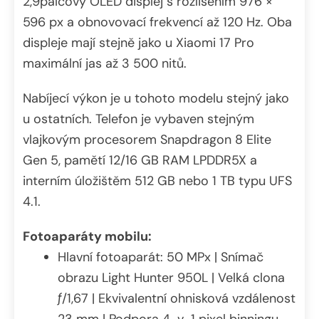
2,9palcový OLED displej s rozlišením 976 ×
596 px a obnovovací frekvencí až 120 Hz. Oba
displeje mají stejně jako u Xiaomi 17 Pro
maximální jas až 3 500 nitů.
Nabíjecí výkon je u tohoto modelu stejný jako
u ostatních. Telefon je vybaven stejným
vlajkovým procesorem Snapdragon 8 Elite
Gen 5, pamětí 12/16 GB RAM LPDDR5X a
interním úložištěm 512 GB nebo 1 TB typu UFS
4.1.
Fotoaparáty mobilu:
Hlavní fotoaparát: 50 MPx | Snímač
obrazu Light Hunter 950L | Velká clona
ƒ/1,67 | Ekvivalentní ohnisková vzdálenost