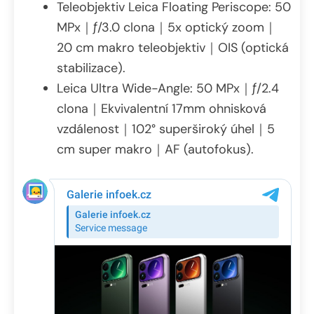
Teleobjektiv Leica Floating Periscope: 50
MPx｜ƒ/3.0 clona｜5x optický zoom｜
20 cm makro teleobjektiv｜OIS (optická
stabilizace).
Leica Ultra Wide-Angle: 50 MPx｜ƒ/2.4
clona｜Ekvivalentní 17mm ohnisková
vzdálenost｜102° superširoký úhel｜5
cm super makro｜AF (autofokus).