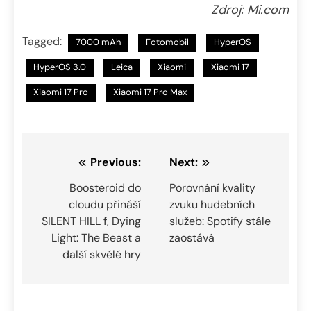
Zdroj: Mi.com
Tagged:
7000 mAh
Fotomobil
HyperOS
HyperOS 3.0
Leica
Xiaomi
Xiaomi 17
Xiaomi 17 Pro
Xiaomi 17 Pro Max
Navigace
Previous:
Next:
pro
Boosteroid do
Porovnání kvality
cloudu přináší
zvuku hudebních
příspěvek
SILENT HILL f, Dying
služeb: Spotify stále
Light: The Beast a
zaostává
další skvělé hry