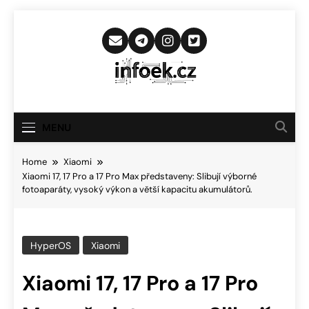
Skip
to
content
Infoek.cz
Web Věnující Se Technologickým
Novinkám
MENU
Home
Xiaomi
Xiaomi 17, 17 Pro a 17 Pro Max představeny: Slibují výborné
fotoaparáty, vysoký výkon a větší kapacitu akumulátorů.
HyperOS
Xiaomi
Xiaomi 17, 17 Pro a 17 Pro