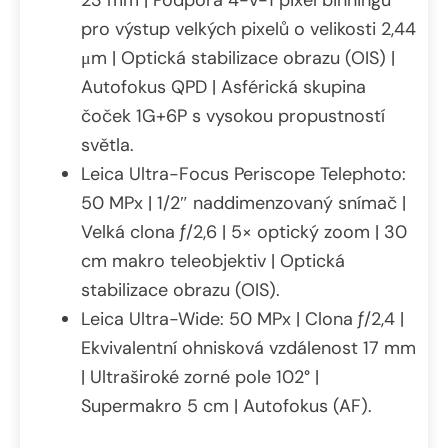
23 mm | Podpora 4-v-1 pixel binningu
pro výstup velkých pixelů o velikosti 2,44
μm | Optická stabilizace obrazu (OIS) |
Autofokus QPD | Asférická skupina
čoček 1G+6P s vysokou propustností
světla.
Leica Ultra-Focus Periscope Telephoto:
50 MPx | 1/2″ naddimenzovaný snímač |
Velká clona ƒ/2,6 | 5× optický zoom | 30
cm makro teleobjektiv | Optická
stabilizace obrazu (OIS).
Leica Ultra-Wide: 50 MPx | Clona ƒ/2,4 |
Ekvivalentní ohnisková vzdálenost 17 mm
| Ultraširoké zorné pole 102° |
Supermakro 5 cm | Autofokus (AF).